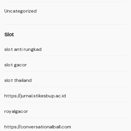
Uncategorized
Slot
slot anti rungkad
slot gacor
slot thailand
https://jurnal.stikesbup.ac.id
royalgacor
https://conversationalball.com