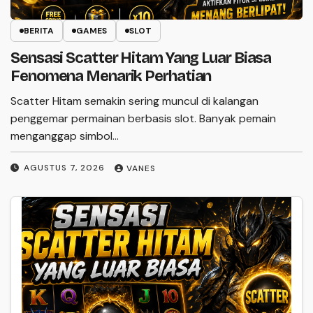
BERITA
GAMES
SLOT
Sensasi Scatter Hitam Yang Luar Biasa
Fenomena Menarik Perhatian
Scatter Hitam semakin sering muncul di kalangan
penggemar permainan berbasis slot. Banyak pemain
menganggap simbol…
AGUSTUS 7, 2026
VANES