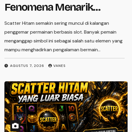
omena Menarik
kategori ya
hatian
online. Kin
 Hitam semakin sering muncul di kalangan
koleksi per
ar permainan berbasis slot. Banyak pemain
teknologi mo
gap simbol ini sebagai salah satu elemen yang
menghadirkan pengalaman bermain…
AGUSTUS 7
US 7, 2026
VANES