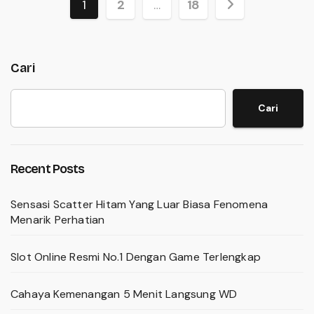
Paginasi
1
2
…
18
pos
Cari
Cari
Recent Posts
Sensasi Scatter Hitam Yang Luar Biasa Fenomena
Menarik Perhatian
Slot Online Resmi No.1 Dengan Game Terlengkap
Cahaya Kemenangan 5 Menit Langsung WD