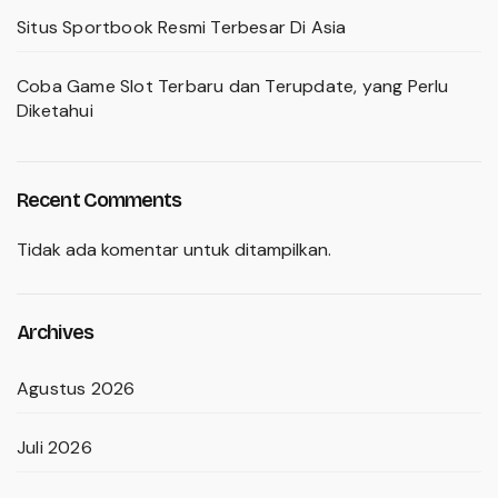
Situs Sportbook Resmi Terbesar Di Asia
Coba Game Slot Terbaru dan Terupdate, yang Perlu
Diketahui
Recent Comments
Tidak ada komentar untuk ditampilkan.
Archives
Agustus 2026
Juli 2026