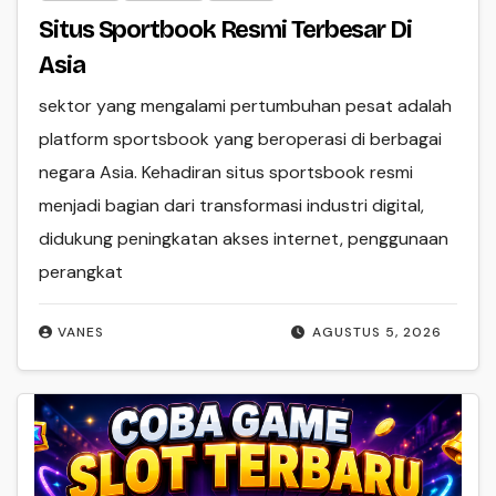
Situs Sportbook Resmi Terbesar Di
Asia
sektor yang mengalami pertumbuhan pesat adalah
platform sportsbook yang beroperasi di berbagai
negara Asia. Kehadiran situs sportsbook resmi
menjadi bagian dari transformasi industri digital,
didukung peningkatan akses internet, penggunaan
perangkat
VANES
AGUSTUS 5, 2026