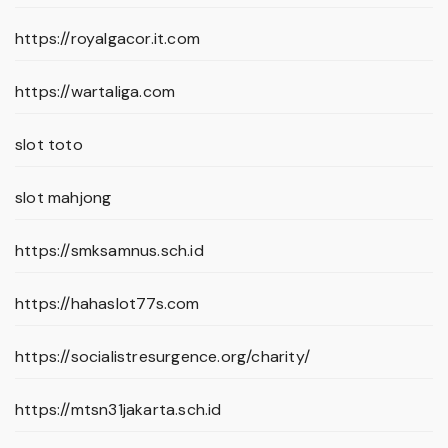
https://royalgacor.it.com
https://wartaliga.com
slot toto
slot mahjong
https://smksamnus.sch.id
https://hahaslot77s.com
https://socialistresurgence.org/charity/
https://mtsn31jakarta.sch.id