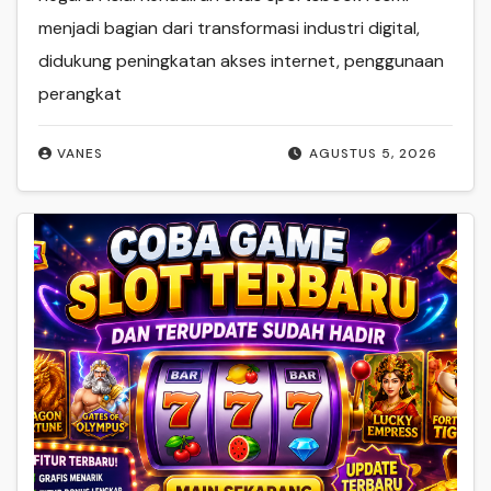
menjadi bagian dari transformasi industri digital,
didukung peningkatan akses internet, penggunaan
perangkat
VANES
AGUSTUS 5, 2026