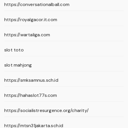
https://conversationalball.com
https://royalgacor.it.com
https://wartaliga.com
slot toto
slot mahjong
https://smksamnus.sch.id
https://hahaslot77s.com
https://socialistresurgence.org/charity/
https://mtsn31jakarta.sch.id