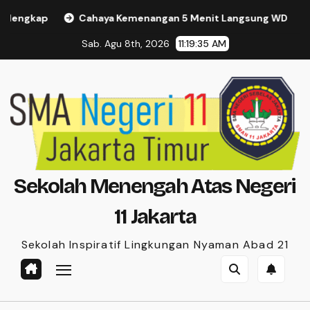
Skip
a Kemenangan 5 Menit Langsung WD
Situs Sportbook Res
to
Sab. Agu 8th, 2026
11:19:37 AM
content
Sekolah Menengah Atas Negeri
11 Jakarta
Sekolah Inspiratif Lingkungan Nyaman Abad 21