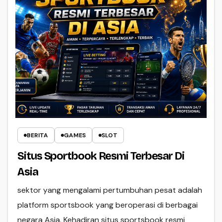
BERITA
GAMES
SLOT
Situs Sportbook Resmi Terbesar Di
Asia
sektor yang mengalami pertumbuhan pesat adalah
platform sportsbook yang beroperasi di berbagai
negara Asia. Kehadiran situs sportsbook resmi