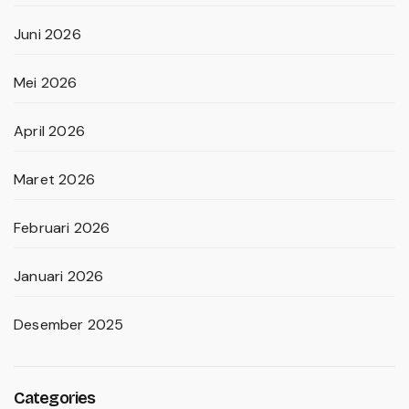
Juni 2026
Mei 2026
April 2026
Maret 2026
Februari 2026
Januari 2026
Desember 2025
Categories