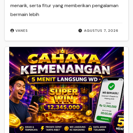
menarik, serta fitur yang memberikan pengalaman
bermain lebih
VANES
AGUSTUS 7, 2026