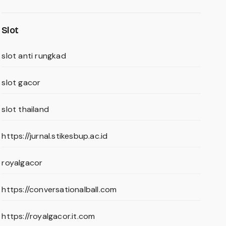
Slot
slot anti rungkad
slot gacor
slot thailand
https://jurnal.stikesbup.ac.id
royalgacor
https://conversationalball.com
https://royalgacor.it.com