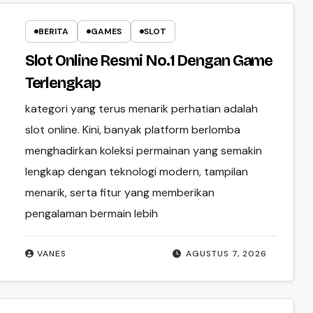
BERITA
GAMES
SLOT
Slot Online Resmi No.1 Dengan Game
Terlengkap
kategori yang terus menarik perhatian adalah
slot online. Kini, banyak platform berlomba
menghadirkan koleksi permainan yang semakin
lengkap dengan teknologi modern, tampilan
menarik, serta fitur yang memberikan
pengalaman bermain lebih
VANES
AGUSTUS 7, 2026