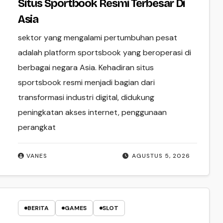
Situs Sportbook Resmi Terbesar Di
Asia
sektor yang mengalami pertumbuhan pesat
adalah platform sportsbook yang beroperasi di
berbagai negara Asia. Kehadiran situs
sportsbook resmi menjadi bagian dari
transformasi industri digital, didukung
peningkatan akses internet, penggunaan
perangkat
VANES
AGUSTUS 5, 2026
BERITA
GAMES
SLOT