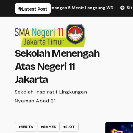
Skip
haya Kemenangan 5 Menit Langsung WD
Situs Sportbook 
Latest Post
to
content
Sekolah Menengah
Atas Negeri 11
Jakarta
Sekolah Inspiratif Lingkungan
Nyaman Abad 21
BERITA
GAMES
SLOT