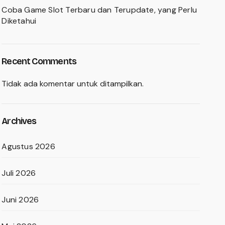
Coba Game Slot Terbaru dan Terupdate, yang Perlu
Diketahui
Recent Comments
Tidak ada komentar untuk ditampilkan.
Archives
Agustus 2026
Juli 2026
Juni 2026