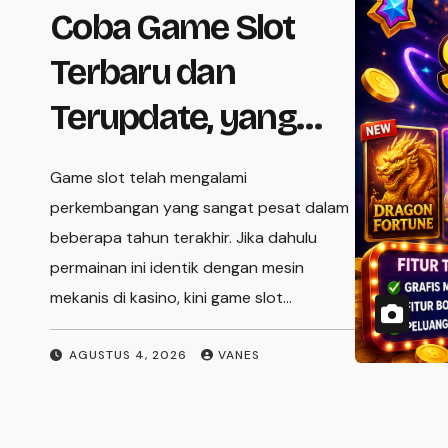
ensasi Scatter
itam Yang Luar
iasa Fenomena
enarik Perhatian
tter Hitam semakin sering muncul di
angan penggemar permainan berbasis
t. Banyak pemain menganggap simbol
 sebagai salah satu elemen yang
mpu menghadirkan pengalaman
rmain…
AGUSTUS 7, 2026
VANES