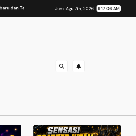
date, yang Perlu Diketahui
Sensasi Scatter Hitam Yang
Jum. Agu 7th, 2026
9:17:08 AM
BERITA
GAMES
SLOT