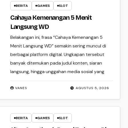
BERITA
GAMES
SLOT
Cahaya Kemenangan 5 Menit
Langsung WD
Belakangan ini, frasa “Cahaya Kemenangan 5
Menit Langsung WD” semakin sering muncul di
berbagai platform digital. Ungkapan tersebut
banyak ditemukan pada judul konten, siaran
langsung, hingga unggahan media sosial yang
VANES
AGUSTUS 5, 2026
BERITA
GAMES
SLOT