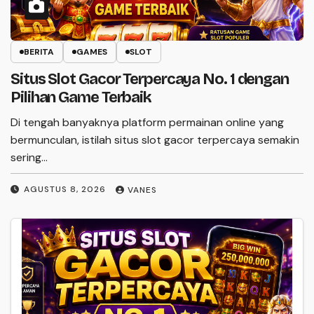
BERITA
GAMES
SLOT
Situs Slot Gacor Terpercaya No. 1 dengan
Pilihan Game Terbaik
Di tengah banyaknya platform permainan online yang
bermunculan, istilah situs slot gacor terpercaya semakin
sering…
AGUSTUS 8, 2026
VANES