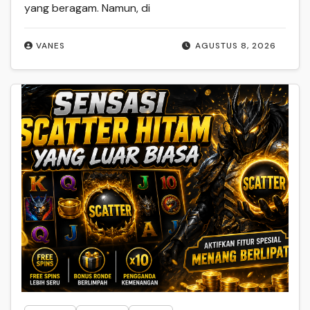
yang beragam. Namun, di
VANES
AGUSTUS 8, 2026