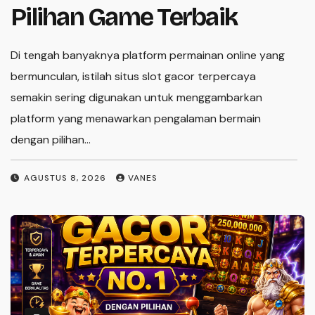
Game Terbaik
Fenomena
Perhatian
ya platform permainan online yang
Scatter Hitam semakin 
ah situs slot gacor terpercaya
penggemar permainan 
igunakan untuk menggambarkan
menganggap simbol ini
nawarkan pengalaman bermain
mampu menghadirkan 
AGUSTUS 7, 2026
VANES