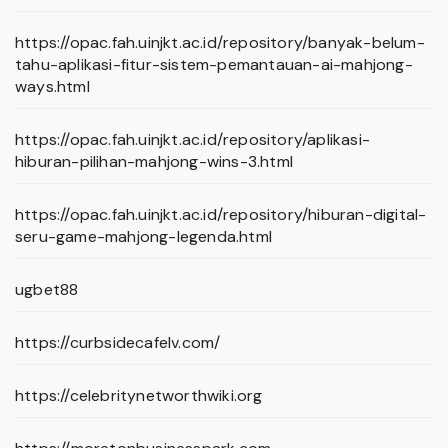
https://opac.fah.uinjkt.ac.id/repository/banyak-belum-
tahu-aplikasi-fitur-sistem-pemantauan-ai-mahjong-
ways.html
https://opac.fah.uinjkt.ac.id/repository/aplikasi-
hiburan-pilihan-mahjong-wins-3.html
https://opac.fah.uinjkt.ac.id/repository/hiburan-digital-
seru-game-mahjong-legenda.html
ugbet88
https://curbsidecafelv.com/
https://celebritynetworthwiki.org