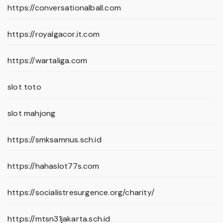
https://conversationalball.com
https://royalgacor.it.com
https://wartaliga.com
slot toto
slot mahjong
https://smksamnus.sch.id
https://hahaslot77s.com
https://socialistresurgence.org/charity/
https://mtsn31jakarta.sch.id