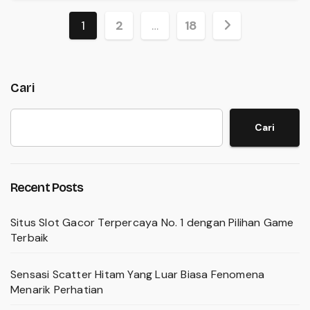
Paginasi
1
2
…
18
pos
Cari
Cari
Recent Posts
Situs Slot Gacor Terpercaya No. 1 dengan Pilihan Game
Terbaik
Sensasi Scatter Hitam Yang Luar Biasa Fenomena
Menarik Perhatian