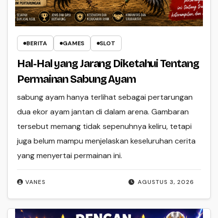
BERITA
GAMES
SLOT
Hal-Hal yang Jarang Diketahui Tentang
Permainan Sabung Ayam
sabung ayam hanya terlihat sebagai pertarungan
dua ekor ayam jantan di dalam arena. Gambaran
tersebut memang tidak sepenuhnya keliru, tetapi
juga belum mampu menjelaskan keseluruhan cerita
yang menyertai permainan ini.
VANES
AGUSTUS 3, 2026