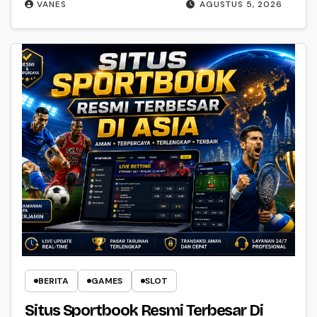
VANES
AGUSTUS 5, 2026
BERITA
GAMES
SLOT
Situs Sportbook Resmi Terbesar Di