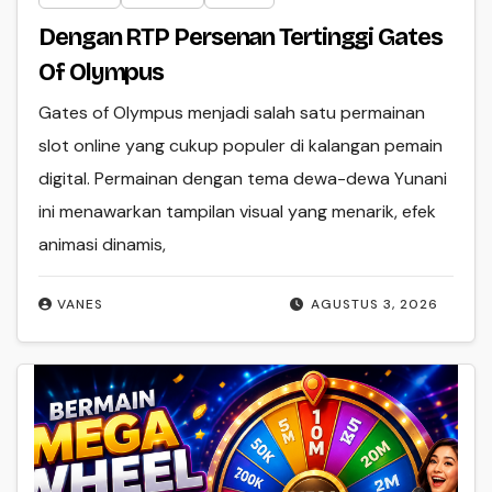
Dengan RTP Persenan Tertinggi Gates
Of Olympus
Gates of Olympus menjadi salah satu permainan
slot online yang cukup populer di kalangan pemain
digital. Permainan dengan tema dewa-dewa Yunani
ini menawarkan tampilan visual yang menarik, efek
animasi dinamis,
VANES
AGUSTUS 3, 2026