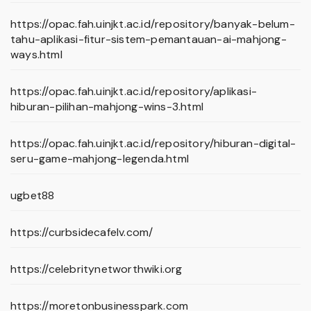
https://opac.fah.uinjkt.ac.id/repository/banyak-belum-
tahu-aplikasi-fitur-sistem-pemantauan-ai-mahjong-
ways.html
https://opac.fah.uinjkt.ac.id/repository/aplikasi-
hiburan-pilihan-mahjong-wins-3.html
https://opac.fah.uinjkt.ac.id/repository/hiburan-digital-
seru-game-mahjong-legenda.html
ugbet88
https://curbsidecafelv.com/
https://celebritynetworthwiki.org
https://moretonbusinesspark.com