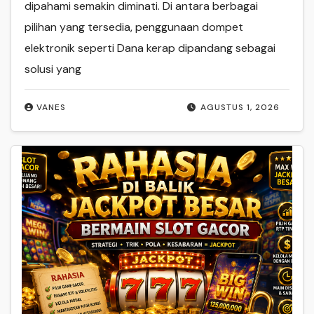
dipahami semakin diminati. Di antara berbagai
pilihan yang tersedia, penggunaan dompet
elektronik seperti Dana kerap dipandang sebagai
solusi yang
VANES
AGUSTUS 1, 2026