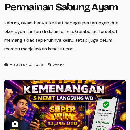
Belakangan ini, frasa “Cahaya Kemenangan 5 Menit
s
Langsung WD” semakin sering muncul di berbagai
p
platform digital. Ungkapan tersebut banyak ditemukan
n
pada judul konten, siaran langsung,…
ba
AGUSTUS 5, 2026
VANES