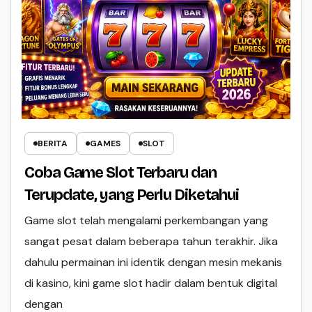
BERITA
GAMES
SLOT
Coba Game Slot Terbaru dan
Terupdate, yang Perlu Diketahui
Game slot telah mengalami perkembangan yang
sangat pesat dalam beberapa tahun terakhir. Jika
dahulu permainan ini identik dengan mesin mekanis
di kasino, kini game slot hadir dalam bentuk digital
dengan