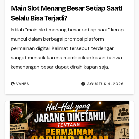
Main Slot Menang Besar Setiap Saat!
Selalu Bisa Terjadi?
Istilah “main slot menang besar setiap saat” kerap
muncul dalam berbagai promosi platform
permainan digital. Kalimat tersebut terdengar
sangat menarik karena memberikan kesan bahwa
kemenangan besar dapat diraih kapan saja.
VANES
AGUSTUS 4, 2026