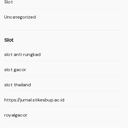
Slot
Uncategorized
Slot
slot anti rungkad
slot gacor
slot thailand
https://jurnal.stikesbup.ac.id
royalgacor