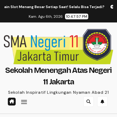
Skip
ar Setiap Saat! Selalu Bisa Terjadi?
Hal-Hal yang Jarang
to
Kam. Agu 6th, 2026
10:47:59 PM
content
Sekolah Menengah Atas Negeri
11 Jakarta
Sekolah Inspiratif Lingkungan Nyaman Abad 21