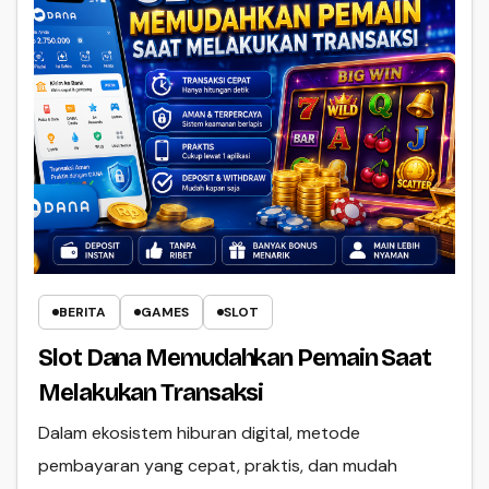
BERITA
GAMES
SLOT
Slot Dana Memudahkan Pemain Saat
Melakukan Transaksi
Dalam ekosistem hiburan digital, metode
pembayaran yang cepat, praktis, dan mudah