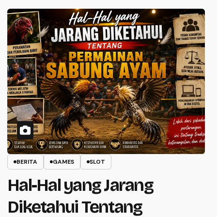
BERITA
GAMES
SLOT
Cahaya Kemenangan 5
Menit Langsung WD