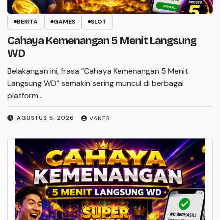
BERITA
GAMES
SLOT
Cahaya Kemenangan 5 Menit Langsung
WD
Belakangan ini, frasa “Cahaya Kemenangan 5 Menit
Langsung WD” semakin sering muncul di berbagai
platform…
AGUSTUS 5, 2026
VANES