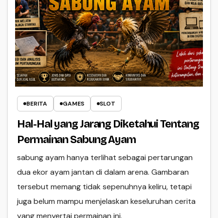
BERITA
GAMES
SLOT
Hal-Hal yang Jarang Diketahui Tentang
Permainan Sabung Ayam
sabung ayam hanya terlihat sebagai pertarungan
dua ekor ayam jantan di dalam arena. Gambaran
tersebut memang tidak sepenuhnya keliru, tetapi
juga belum mampu menjelaskan keseluruhan cerita
yang menyertai permainan ini.