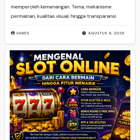
memperoleh kemenangan. Tema, mekanisme
permainan, kualitas visual, hingga transparansi
VANES
AGUSTUS 9, 2026