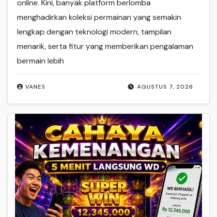
online. Kini, banyak platform berlomba
menghadirkan koleksi permainan yang semakin
lengkap dengan teknologi modern, tampilan
menarik, serta fitur yang memberikan pengalaman
bermain lebih
VANES
AGUSTUS 7, 2026