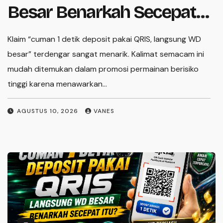
ar Benarkah Secepat
Keme
Melim
cuman 1 detik deposit pakai QRIS, langsung WD
Di balik ri
terdengar sangat menarik. Kalimat semacam ini
sabung ayam
itemukan dalam promosi permainan berisiko
tradisi masy
karena menawarkan…
aktivitas te
US 10, 2026
VANES
AGUSTUS 1