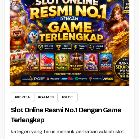
BERITA
GAMES
SLOT
Slot Online Resmi No.1 Dengan Game
Terlengkap
kategori yang terus menarik perhatian adalah slot