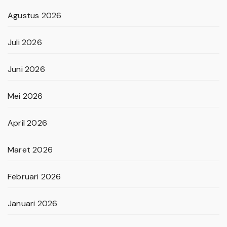
Agustus 2026
Juli 2026
Juni 2026
Mei 2026
April 2026
Maret 2026
Februari 2026
Januari 2026