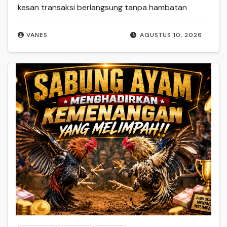
kesan transaksi berlangsung tanpa hambatan
VANES
AGUSTUS 10, 2026