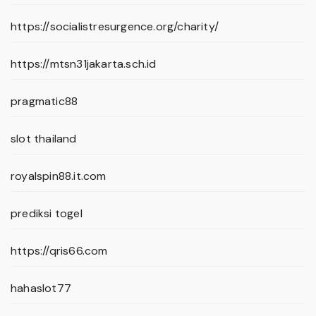
https://socialistresurgence.org/charity/
https://mtsn31jakarta.sch.id
pragmatic88
slot thailand
royalspin88.it.com
prediksi togel
https://qris66.com
hahaslot77