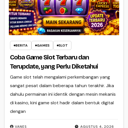
BERITA
GAMES
SLOT
Coba Game Slot Terbaru dan
Terupdate, yang Perlu Diketahui
Game slot telah mengalami perkembangan yang
sangat pesat dalam beberapa tahun terakhir. Jika
dahulu permainan ini identik dengan mesin mekanis
di kasino, kini game slot hadir dalam bentuk digital
dengan
VANES
AGUSTUS 4, 2026