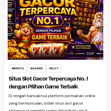
BERITA
GAMES
SLOT
Situs Slot Gacor Terpercaya No. 1
dengan Pilihan Game Terbaik
Di tengah banyaknya platform permainan online
yang bermunculan, istilah situs slot gacor
terpercaya semakin sering digunakan untuk