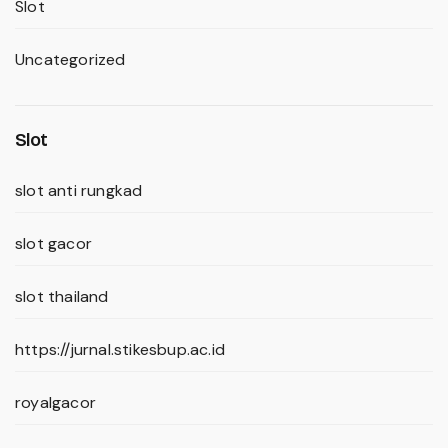
Slot
Uncategorized
Slot
slot anti rungkad
slot gacor
slot thailand
https://jurnal.stikesbup.ac.id
royalgacor