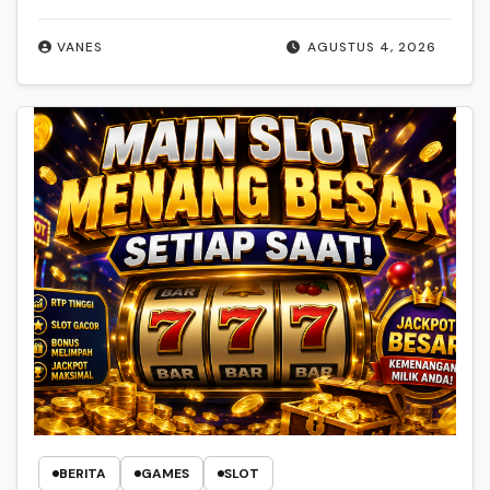
VANES
AGUSTUS 4, 2026
BERITA
GAMES
SLOT