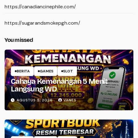
https://canadiancinephile.com/
https://sugarandsmokepgh.com/
You missed
BERITA
GAMES
SLOT
Cahaya Kemenangan 5 Menit
Langsung WD
AGUSTUS 5, 2026
VANES