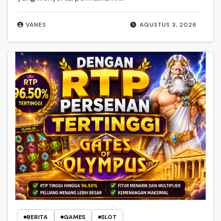
VANES
AGUSTUS 3, 2026
BERITA
GAMES
SLOT