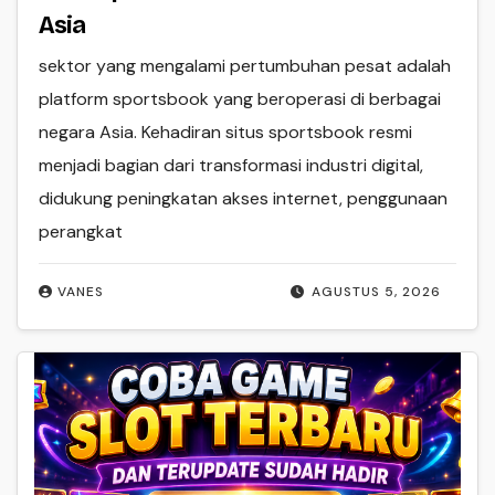
Asia
sektor yang mengalami pertumbuhan pesat adalah
platform sportsbook yang beroperasi di berbagai
negara Asia. Kehadiran situs sportsbook resmi
menjadi bagian dari transformasi industri digital,
didukung peningkatan akses internet, penggunaan
perangkat
VANES
AGUSTUS 5, 2026