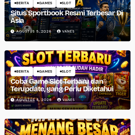
BERITA
GAMES
SLOT
Situs Sportbook Resmi Terbesar Di
Asia
AGUSTUS 5, 2026
VANES
BERITA
GAMES
SLOT
Coba Game Slot Terbaru dan
Terupdate, yang Perlu Diketahui
AGUSTUS 4, 2026
VANES