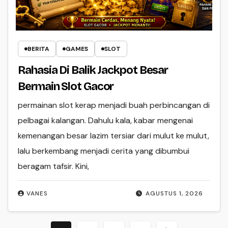
BERITA
GAMES
SLOT
Rahasia Di Balik Jackpot Besar
Bermain Slot Gacor
permainan slot kerap menjadi buah perbincangan di
pelbagai kalangan. Dahulu kala, kabar mengenai
kemenangan besar lazim tersiar dari mulut ke mulut,
lalu berkembang menjadi cerita yang dibumbui
beragam tafsir. Kini,
VANES
AGUSTUS 1, 2026