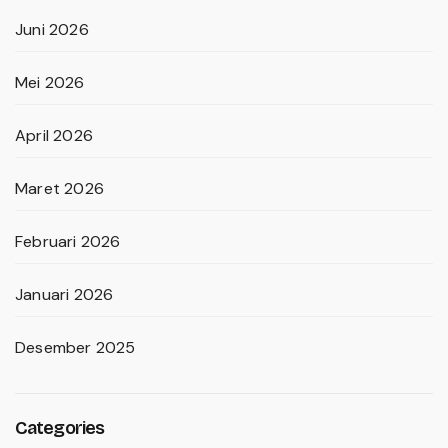
Juni 2026
Mei 2026
April 2026
Maret 2026
Februari 2026
Januari 2026
Desember 2025
Categories