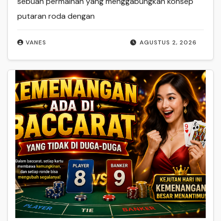
sebuah permainan yang menggabungkan konsep
putaran roda dengan
VANES
AGUSTUS 2, 2026