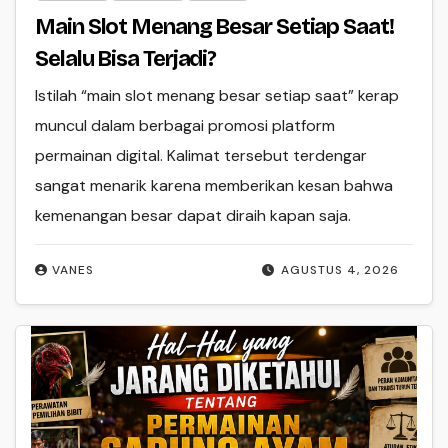
Main Slot Menang Besar Setiap Saat!
Selalu Bisa Terjadi?
Istilah “main slot menang besar setiap saat” kerap
muncul dalam berbagai promosi platform
permainan digital. Kalimat tersebut terdengar
sangat menarik karena memberikan kesan bahwa
kemenangan besar dapat diraih kapan saja.
VANES
AGUSTUS 4, 2026