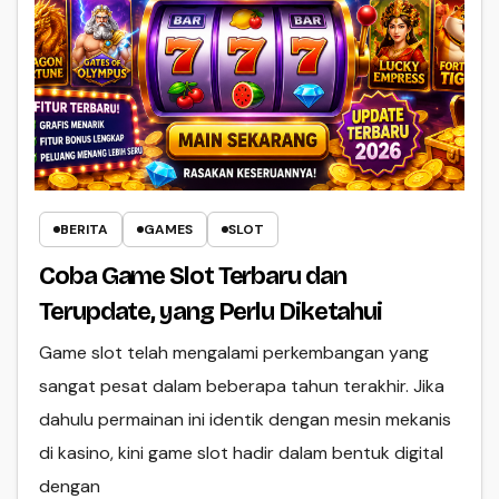
BERITA
GAMES
SLOT
Coba Game Slot Terbaru dan
Terupdate, yang Perlu Diketahui
Game slot telah mengalami perkembangan yang
sangat pesat dalam beberapa tahun terakhir. Jika
dahulu permainan ini identik dengan mesin mekanis
di kasino, kini game slot hadir dalam bentuk digital
dengan