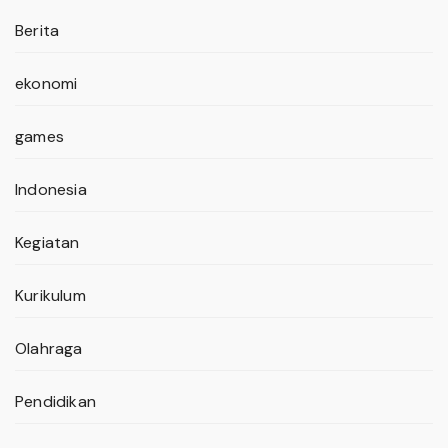
Berita
ekonomi
games
Indonesia
Kegiatan
Kurikulum
Olahraga
Pendidikan