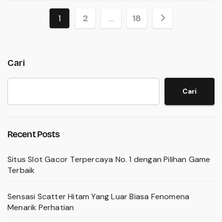
Paginasi
1
2
…
18
pos
Cari
Cari
Recent Posts
Situs Slot Gacor Terpercaya No. 1 dengan Pilihan Game
Terbaik
Sensasi Scatter Hitam Yang Luar Biasa Fenomena
Menarik Perhatian