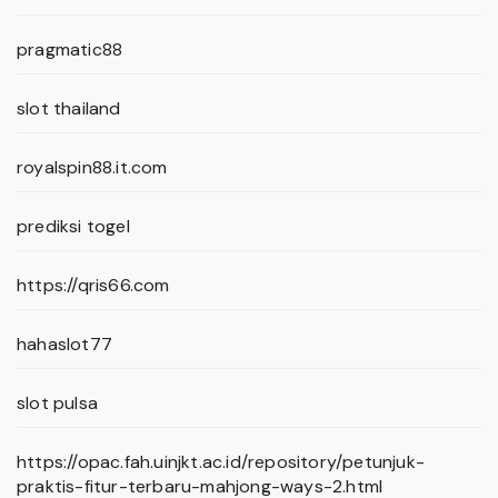
pragmatic88
slot thailand
royalspin88.it.com
prediksi togel
https://qris66.com
hahaslot77
slot pulsa
https://opac.fah.uinjkt.ac.id/repository/petunjuk-
praktis-fitur-terbaru-mahjong-ways-2.html