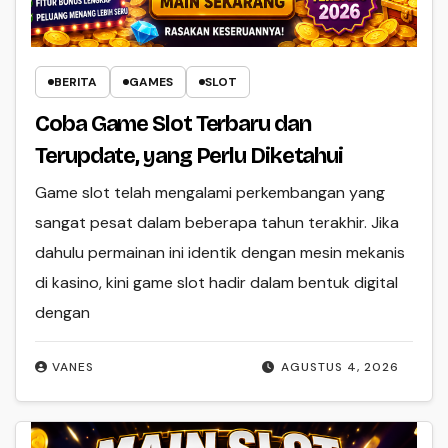
BERITA
GAMES
SLOT
Coba Game Slot Terbaru dan
Terupdate, yang Perlu Diketahui
Game slot telah mengalami perkembangan yang
sangat pesat dalam beberapa tahun terakhir. Jika
dahulu permainan ini identik dengan mesin mekanis
di kasino, kini game slot hadir dalam bentuk digital
dengan
VANES
AGUSTUS 4, 2026