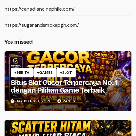
https://canadiancinephile.com/
https://sugarandsmokepgh.com/
You missed
BERITA
GAMES
SLOT
Situs Slot Gacor Terpercaya No. 1
dengan Pilihan Game Terbaik
AGUSTUS 8, 2026
VANES