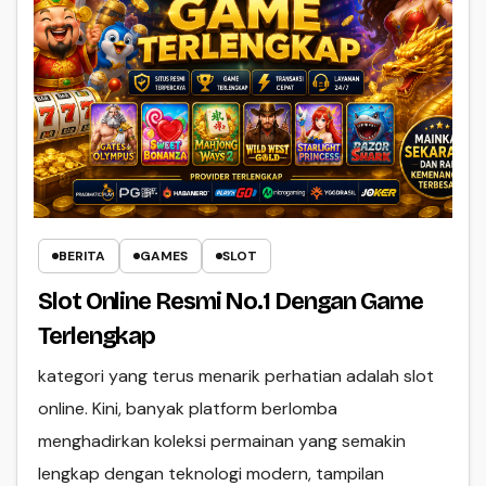
BERITA
GAMES
SLOT
Slot Online Resmi No.1 Dengan Game
Terlengkap
kategori yang terus menarik perhatian adalah slot
online. Kini, banyak platform berlomba
menghadirkan koleksi permainan yang semakin
lengkap dengan teknologi modern, tampilan