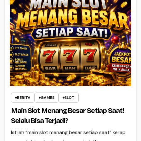
BERITA
GAMES
SLOT
Main Slot Menang Besar Setiap Saat!
Selalu Bisa Terjadi?
Istilah “main slot menang besar setiap saat” kerap