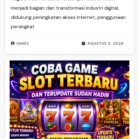
menjadi bagian dari transformasi industri digital,
didukung peningkatan akses internet, penggunaan
perangkat
VANES
AGUSTUS 5, 2026