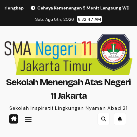
Skip
Cahaya Kemenangan 5 Menit Langsung WD
Situs Sportboo
to
Sab. Agu 8th, 2026
8:32:48 AM
content
Sekolah Menengah Atas Negeri
11 Jakarta
Sekolah Inspiratif Lingkungan Nyaman Abad 21