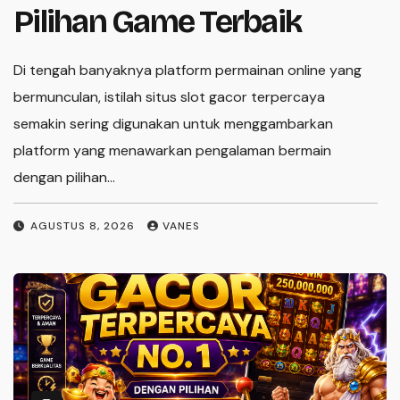
Pilihan Game Terbaik
Di tengah banyaknya platform permainan online yang
S
bermunculan, istilah situs slot gacor terpercaya
p
semakin sering digunakan untuk menggambarkan
m
platform yang menawarkan pengalaman bermain
m
dengan pilihan…
AGUSTUS 8, 2026
VANES