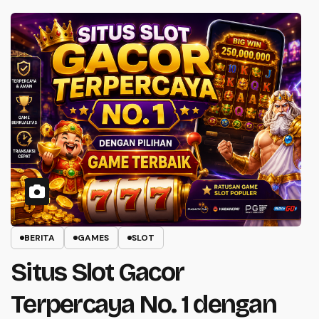
BERITA
GAMES
SLOT
Situs Slot Gacor
Terpercaya No. 1 dengan