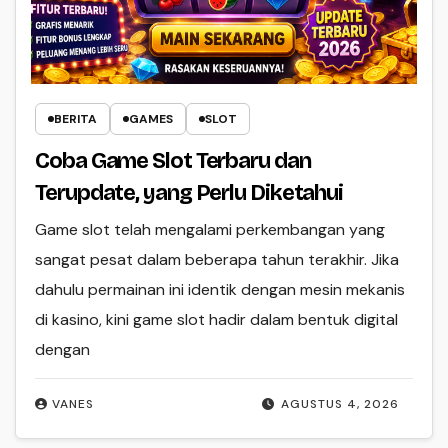
BERITA
GAMES
SLOT
Coba Game Slot Terbaru dan
Terupdate, yang Perlu Diketahui
Game slot telah mengalami perkembangan yang
sangat pesat dalam beberapa tahun terakhir. Jika
dahulu permainan ini identik dengan mesin mekanis
di kasino, kini game slot hadir dalam bentuk digital
dengan
VANES
AGUSTUS 4, 2026