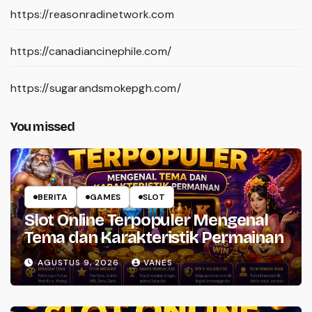
https://reasonradinetwork.com
https://canadiancinephile.com/
https://sugarandsmokepgh.com/
You missed
BERITA
GAMES
SLOT
Slot Online Terpopuler Mengenal
Tema dan Karakteristik Permainan
AGUSTUS 9, 2026
VANES