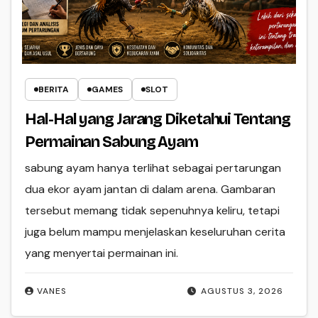
BERITA
GAMES
SLOT
Hal-Hal yang Jarang Diketahui Tentang
Permainan Sabung Ayam
sabung ayam hanya terlihat sebagai pertarungan
dua ekor ayam jantan di dalam arena. Gambaran
tersebut memang tidak sepenuhnya keliru, tetapi
juga belum mampu menjelaskan keseluruhan cerita
yang menyertai permainan ini.
VANES
AGUSTUS 3, 2026