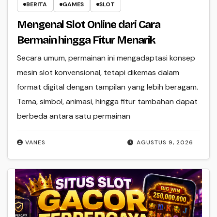
BERITA
GAMES
SLOT
Mengenal Slot Online dari Cara
Bermain hingga Fitur Menarik
Secara umum, permainan ini mengadaptasi konsep
mesin slot konvensional, tetapi dikemas dalam
format digital dengan tampilan yang lebih beragam.
Tema, simbol, animasi, hingga fitur tambahan dapat
berbeda antara satu permainan
VANES
AGUSTUS 9, 2026