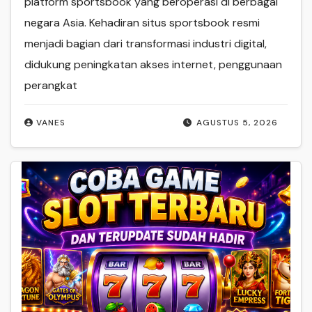
platform sportsbook yang beroperasi di berbagai
negara Asia. Kehadiran situs sportsbook resmi
menjadi bagian dari transformasi industri digital,
didukung peningkatan akses internet, penggunaan
perangkat
VANES
AGUSTUS 5, 2026