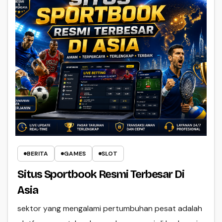
BERITA
GAMES
SLOT
Situs Sportbook Resmi Terbesar Di
Asia
sektor yang mengalami pertumbuhan pesat adalah