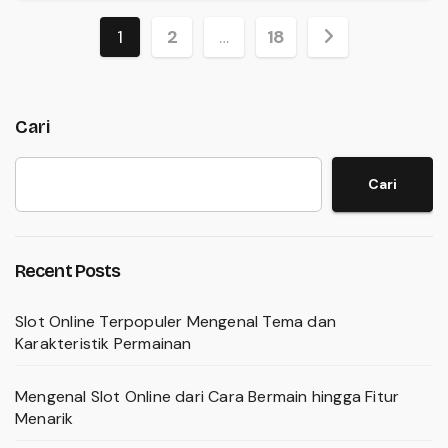
Paginasi
1
2
…
18
pos
Cari
Cari
Recent Posts
Slot Online Terpopuler Mengenal Tema dan
Karakteristik Permainan
Mengenal Slot Online dari Cara Bermain hingga Fitur
Menarik