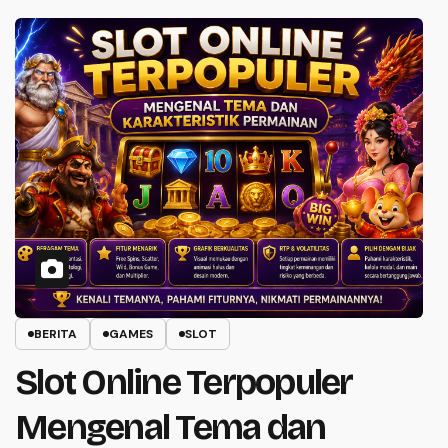
BERITA
GAMES
SLOT
Slot Online Terpopuler
Mengenal Tema dan