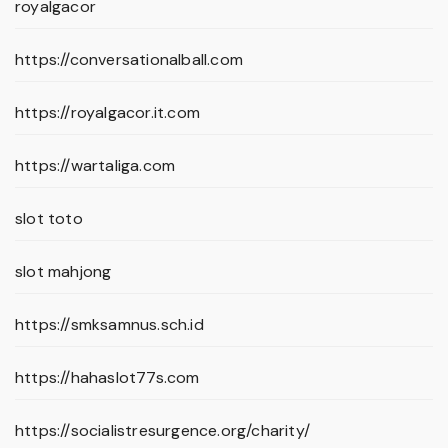
royalgacor
https://conversationalball.com
https://royalgacor.it.com
https://wartaliga.com
slot toto
slot mahjong
https://smksamnus.sch.id
https://hahaslot77s.com
https://socialistresurgence.org/charity/