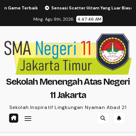
Skip
Sensasi Scatter Hitam Yang Luar Biasa Fenomena Menarik Perh
to
Ming. Agu 9th, 2026
4:47:48 AM
content
Sekolah Menengah Atas Negeri
11 Jakarta
Sekolah Inspiratif Lingkungan Nyaman Abad 21