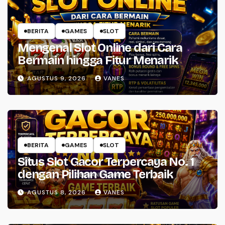
BERITA
GAMES
SLOT
Mengenal Slot Online dari Cara
Bermain hingga Fitur Menarik
AGUSTUS 9, 2026
VANES
BERITA
GAMES
SLOT
Situs Slot Gacor Terpercaya No. 1
dengan Pilihan Game Terbaik
AGUSTUS 8, 2026
VANES