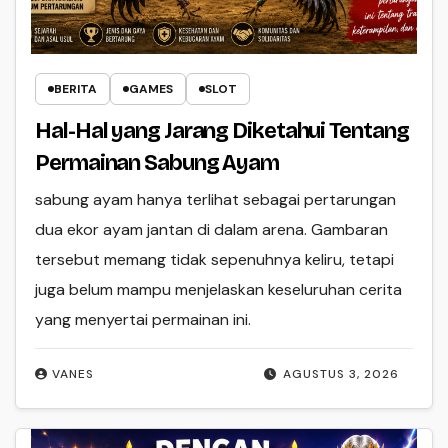
BERITA
GAMES
SLOT
Hal-Hal yang Jarang Diketahui Tentang
Permainan Sabung Ayam
sabung ayam hanya terlihat sebagai pertarungan
dua ekor ayam jantan di dalam arena. Gambaran
tersebut memang tidak sepenuhnya keliru, tetapi
juga belum mampu menjelaskan keseluruhan cerita
yang menyertai permainan ini.
VANES
AGUSTUS 3, 2026