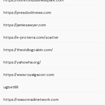
https://moretonbusinesspark.com
https://pressboltnews.com
https://jamiesawyer.com
https://e-proterra.com/scatter
https://theoldlogcabin.com/
https://yahowha.org/
https://www.royalgacorr.com
ugbet88
https://reasonradinetwork.com