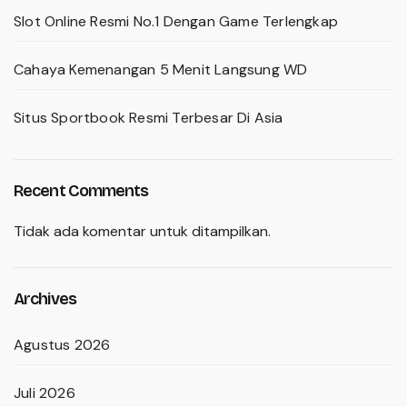
Slot Online Resmi No.1 Dengan Game Terlengkap
Cahaya Kemenangan 5 Menit Langsung WD
Situs Sportbook Resmi Terbesar Di Asia
Recent Comments
Tidak ada komentar untuk ditampilkan.
Archives
Agustus 2026
Juli 2026