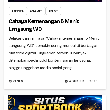
BERITA
GAMES
SLOT
Cahaya Kemenangan 5 Menit
Langsung WD
Belakangan ini, frasa “Cahaya Kemenangan 5 Menit
Langsung WD” semakin sering muncul di berbagai
platform digital. Ungkapan tersebut banyak
ditemukan pada judul konten, siaran langsung,
hingga unggahan media sosial yang
VANES
AGUSTUS 5, 2026