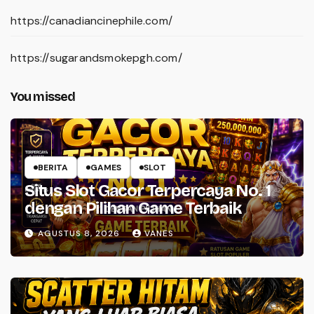
https://canadiancinephile.com/
https://sugarandsmokepgh.com/
You missed
BERITA
GAMES
SLOT
Situs Slot Gacor Terpercaya No. 1
dengan Pilihan Game Terbaik
AGUSTUS 8, 2026
VANES