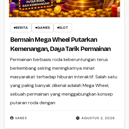
BERITA
GAMES
SLOT
Bermain Mega Wheel Putarkan
Kemenangan, Daya Tarik Permainan
Permainan berbasis roda keberuntungan terus
berkembang seiring meningkatnya minat
masyarakat terhadap hiburan interaktif. Salah satu
yang paling banyak dikenal adalah Mega Wheel,
sebuah permainan yang menggabungkan konsep
putaran roda dengan
VANES
AGUSTUS 2, 2026