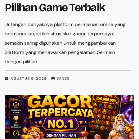
an Game Terbaik
Fenome
Perhati
nyaknya platform permainan online yang
Scatter Hitam se
istilah situs slot gacor terpercaya
penggemar perma
ing digunakan untuk menggambarkan
menganggap simbo
ng menawarkan pengalaman bermain
mampu menghadi
an…
AGUSTUS 7, 20
, 2026
VANES