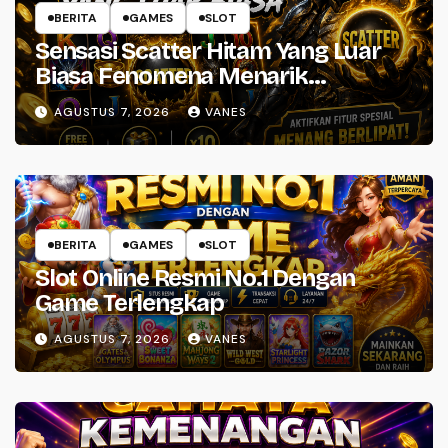
BERITA
GAMES
SLOT
Sensasi Scatter Hitam Yang Luar
Biasa Fenomena Menarik
Perhatian
AGUSTUS 7, 2026
VANES
BERITA
GAMES
SLOT
Slot Online Resmi No.1 Dengan
Game Terlengkap
AGUSTUS 7, 2026
VANES