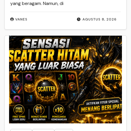
yang beragam. Namun, di
VANES
AGUSTUS 8, 2026