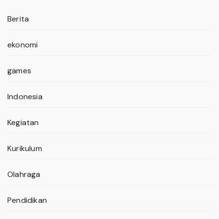
Berita
ekonomi
games
Indonesia
Kegiatan
Kurikulum
Olahraga
Pendidikan