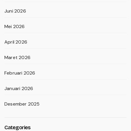
Juni 2026
Mei 2026
April 2026
Maret 2026
Februari 2026
Januari 2026
Desember 2025
Categories