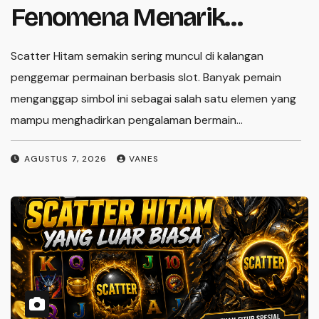
Fenomena Menarik
kate
Perhatian
onli
Scatter Hitam semakin sering muncul di kalangan
kole
penggemar permainan berbasis slot. Banyak pemain
tekn
menganggap simbol ini sebagai salah satu elemen yang
mampu menghadirkan pengalaman bermain…
A
AGUSTUS 7, 2026
VANES