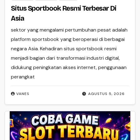
Situs Sportbook Resmi Terbesar Di
Asia
sektor yang mengalami pertumbuhan pesat adalah
platform sportsbook yang beroperasi di berbagai
negara Asia. Kehadiran situs sportsbook resmi
menjadi bagian dari transformasi industri digital,
didukung peningkatan akses internet, penggunaan
perangkat
VANES
AGUSTUS 5, 2026