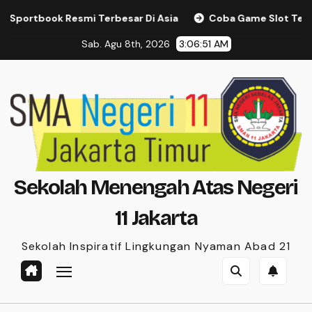
Skip
rbesar Di Asia
Coba Game Slot Terbaru dan Terupdate, yan
to
Sab. Agu 8th, 2026
3:06:53 AM
content
Sekolah Menengah Atas Negeri
11 Jakarta
Sekolah Inspiratif Lingkungan Nyaman Abad 21