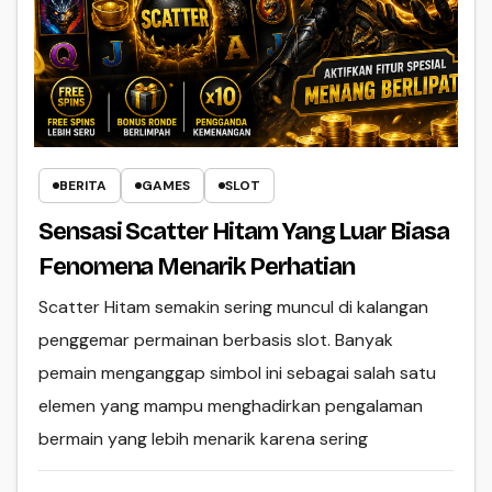
BERITA
GAMES
SLOT
Sensasi Scatter Hitam Yang Luar Biasa
Fenomena Menarik Perhatian
Scatter Hitam semakin sering muncul di kalangan
penggemar permainan berbasis slot. Banyak
pemain menganggap simbol ini sebagai salah satu
elemen yang mampu menghadirkan pengalaman
bermain yang lebih menarik karena sering