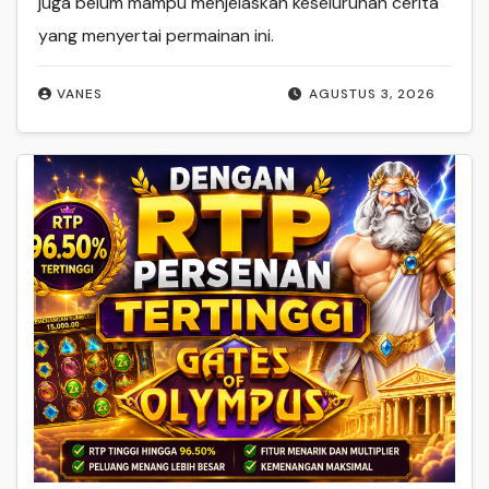
juga belum mampu menjelaskan keseluruhan cerita
yang menyertai permainan ini.
VANES
AGUSTUS 3, 2026