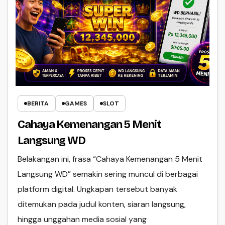
BERITA
GAMES
SLOT
Cahaya Kemenangan 5 Menit
Langsung WD
Belakangan ini, frasa “Cahaya Kemenangan 5 Menit
Langsung WD” semakin sering muncul di berbagai
platform digital. Ungkapan tersebut banyak
ditemukan pada judul konten, siaran langsung,
hingga unggahan media sosial yang