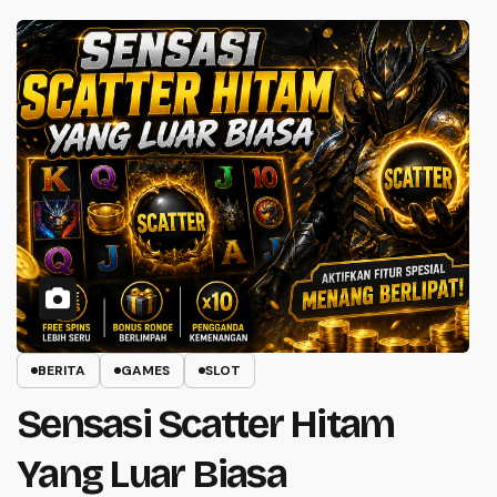
BERITA
GAMES
SLOT
BE
Sensasi Scatter Hitam
Sl
Yang Luar Biasa
D