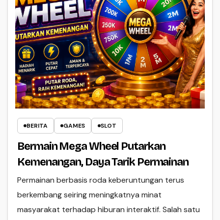
BERITA
GAMES
SLOT
Bermain Mega Wheel Putarkan
Kemenangan, Daya Tarik Permainan
Permainan berbasis roda keberuntungan terus
berkembang seiring meningkatnya minat
masyarakat terhadap hiburan interaktif. Salah satu