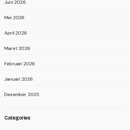
Juni 2026
Mei 2026
April 2026
Maret 2026
Februari 2026
Januari 2026
Desember 2025
Categories