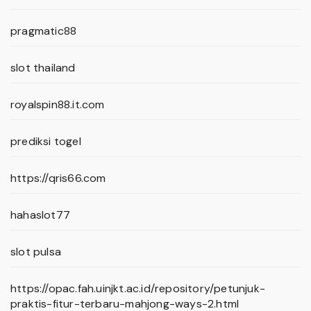
pragmatic88
slot thailand
royalspin88.it.com
prediksi togel
https://qris66.com
hahaslot77
slot pulsa
https://opac.fah.uinjkt.ac.id/repository/petunjuk-
praktis-fitur-terbaru-mahjong-ways-2.html