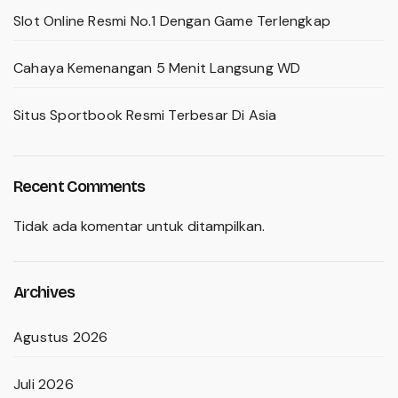
Slot Online Resmi No.1 Dengan Game Terlengkap
Cahaya Kemenangan 5 Menit Langsung WD
Situs Sportbook Resmi Terbesar Di Asia
Recent Comments
Tidak ada komentar untuk ditampilkan.
Archives
Agustus 2026
Juli 2026