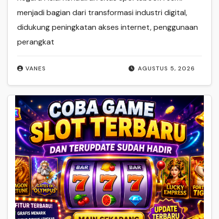
menjadi bagian dari transformasi industri digital,
didukung peningkatan akses internet, penggunaan
perangkat
VANES
AGUSTUS 5, 2026