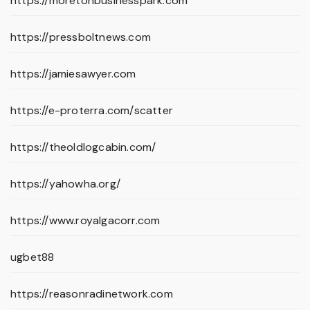
https://moretonbusinesspark.com
https://pressboltnews.com
https://jamiesawyer.com
https://e-proterra.com/scatter
https://theoldlogcabin.com/
https://yahowha.org/
https://www.royalgacorr.com
ugbet88
https://reasonradinetwork.com