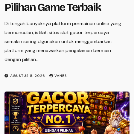
ilihan Game Terbaik
Fen
Per
tengah banyaknya platform permainan online yang
Scatter
munculan, istilah situs slot gacor terpercaya
penggem
akin sering digunakan untuk menggambarkan
mengang
tform yang menawarkan pengalaman bermain
mampu 
gan pilihan…
AGUS
GUSTUS 8, 2026
VANES