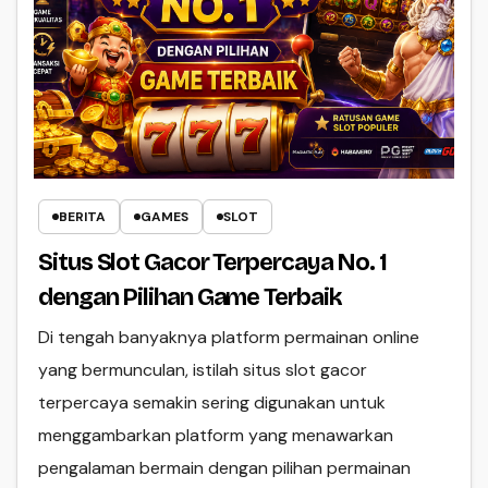
BERITA
GAMES
SLOT
Situs Slot Gacor Terpercaya No. 1
dengan Pilihan Game Terbaik
Di tengah banyaknya platform permainan online
yang bermunculan, istilah situs slot gacor
terpercaya semakin sering digunakan untuk
menggambarkan platform yang menawarkan
pengalaman bermain dengan pilihan permainan