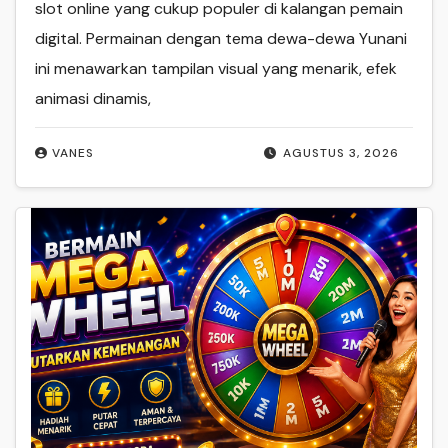
slot online yang cukup populer di kalangan pemain
digital. Permainan dengan tema dewa-dewa Yunani
ini menawarkan tampilan visual yang menarik, efek
animasi dinamis,
VANES
AGUSTUS 3, 2026