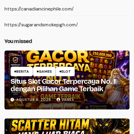
https://canadiancinephile.com/
https://sugarandsmokepgh.com/
You missed
BERITA
GAMES
SLOT
Situs Slot Gacor Terpercaya No. 1
dengan Pilihan Game Terbaik
AGUSTUS 8, 2026
VANES