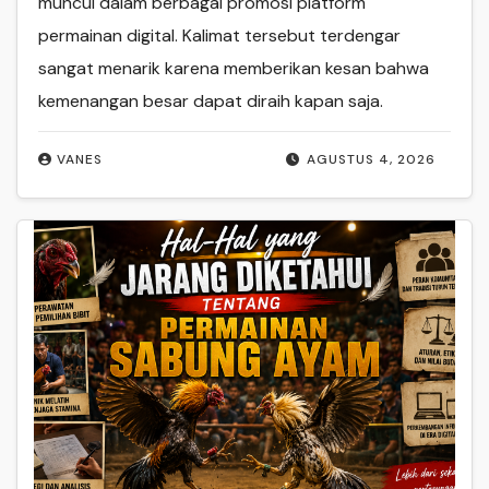
muncul dalam berbagai promosi platform
permainan digital. Kalimat tersebut terdengar
sangat menarik karena memberikan kesan bahwa
kemenangan besar dapat diraih kapan saja.
VANES
AGUSTUS 4, 2026