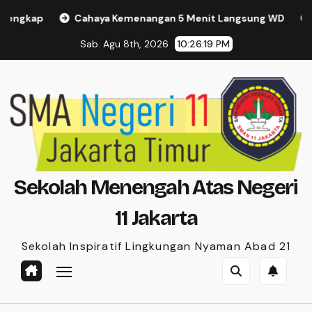
Skip
 Kemenangan 5 Menit Langsung WD
Situs Sportbook Resm
to
Sab. Agu 8th, 2026
10:26:20 PM
content
Sekolah Menengah Atas Negeri
11 Jakarta
Sekolah Inspiratif Lingkungan Nyaman Abad 21