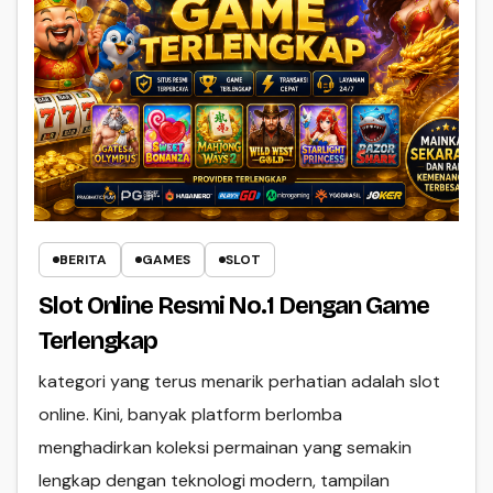
BERITA
GAMES
SLOT
Slot Online Resmi No.1 Dengan Game
Terlengkap
kategori yang terus menarik perhatian adalah slot
online. Kini, banyak platform berlomba
menghadirkan koleksi permainan yang semakin
lengkap dengan teknologi modern, tampilan