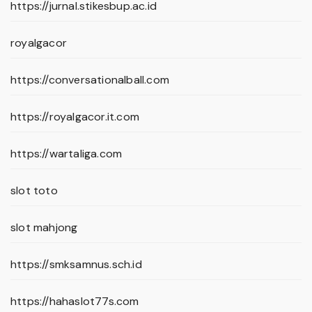
https://jurnal.stikesbup.ac.id
royalgacor
https://conversationalball.com
https://royalgacor.it.com
https://wartaliga.com
slot toto
slot mahjong
https://smksamnus.sch.id
https://hahaslot77s.com