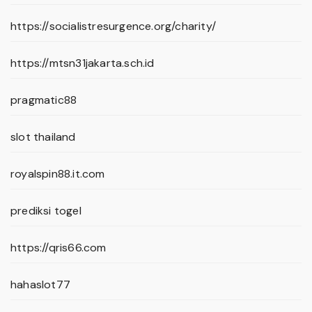
https://socialistresurgence.org/charity/
https://mtsn31jakarta.sch.id
pragmatic88
slot thailand
royalspin88.it.com
prediksi togel
https://qris66.com
hahaslot77