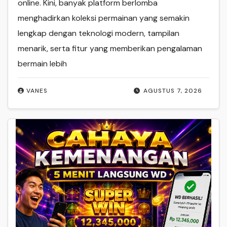
online. Kini, banyak platform berlomba
menghadirkan koleksi permainan yang semakin
lengkap dengan teknologi modern, tampilan
menarik, serta fitur yang memberikan pengalaman
bermain lebih
VANES
AGUSTUS 7, 2026