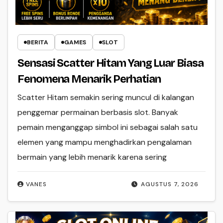
BERITA
GAMES
SLOT
Sensasi Scatter Hitam Yang Luar Biasa
Fenomena Menarik Perhatian
Scatter Hitam semakin sering muncul di kalangan
penggemar permainan berbasis slot. Banyak
pemain menganggap simbol ini sebagai salah satu
elemen yang mampu menghadirkan pengalaman
bermain yang lebih menarik karena sering
VANES
AGUSTUS 7, 2026