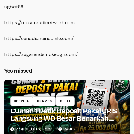
ugbet88
https://reasonradinetwork.com
https://canadiancinephile.com/
https://sugarandsmokepgh.com/
You missed
BERITA
GAMES
SLOT
Cuman 1 Detik Deposit Pakai QRIS
Langsung WD Besar Benarkah
Secepat Itu?
AGUSTUS 10, 2026
VANES