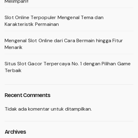
Melimpah!!
Slot Online Terpopuler Mengenal Tema dan
Karakteristik Permainan
Mengenal Slot Online dari Cara Bermain hingga Fitur
Menarik
Situs Slot Gacor Terpercaya No. 1 dengan Pilihan Game
Terbaik
Recent Comments
Tidak ada komentar untuk ditampilkan.
Archives