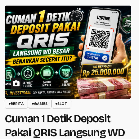
ERITA
GAMES
SLOT
BERIT
uman 1 Detik Deposit
Sa
akai QRIS Langsung WD
Men