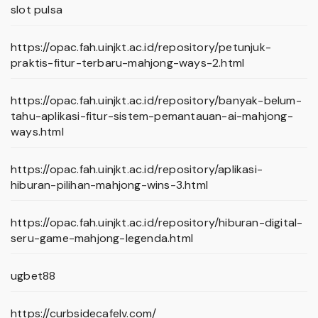
slot pulsa
https://opac.fah.uinjkt.ac.id/repository/petunjuk-
praktis-fitur-terbaru-mahjong-ways-2.html
https://opac.fah.uinjkt.ac.id/repository/banyak-belum-
tahu-aplikasi-fitur-sistem-pemantauan-ai-mahjong-
ways.html
https://opac.fah.uinjkt.ac.id/repository/aplikasi-
hiburan-pilihan-mahjong-wins-3.html
https://opac.fah.uinjkt.ac.id/repository/hiburan-digital-
seru-game-mahjong-legenda.html
ugbet88
https://curbsidecafelv.com/