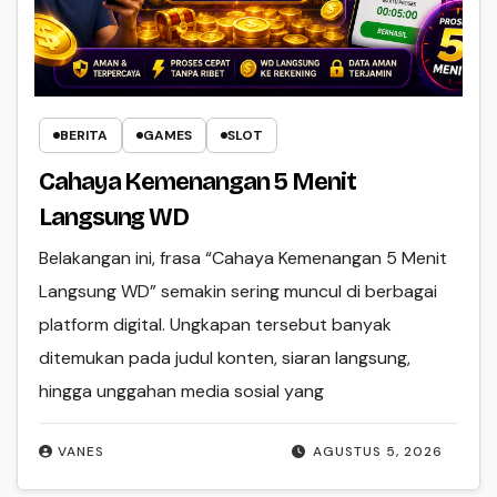
BERITA
GAMES
SLOT
Cahaya Kemenangan 5 Menit
Langsung WD
Belakangan ini, frasa “Cahaya Kemenangan 5 Menit
Langsung WD” semakin sering muncul di berbagai
platform digital. Ungkapan tersebut banyak
ditemukan pada judul konten, siaran langsung,
hingga unggahan media sosial yang
VANES
AGUSTUS 5, 2026