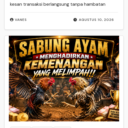
kesan transaksi berlangsung tanpa hambatan
VANES
AGUSTUS 10, 2026