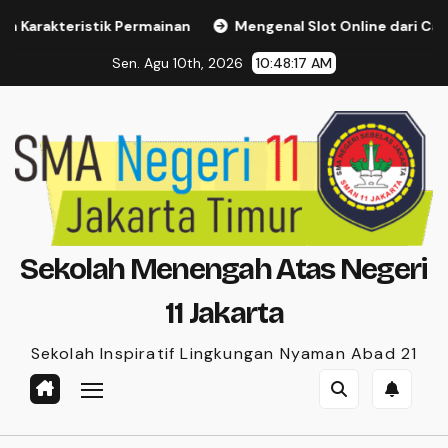
Skip
ainan
Mengenal Slot Online dari Cara Bermain hingga Fitur
to
Sen. Agu 10th, 2026
10:48:19 AM
content
Sekolah Menengah Atas Negeri
11 Jakarta
Sekolah Inspiratif Lingkungan Nyaman Abad 21