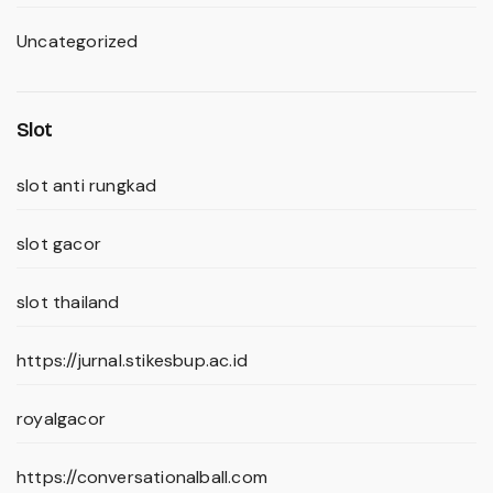
Uncategorized
Slot
slot anti rungkad
slot gacor
slot thailand
https://jurnal.stikesbup.ac.id
royalgacor
https://conversationalball.com