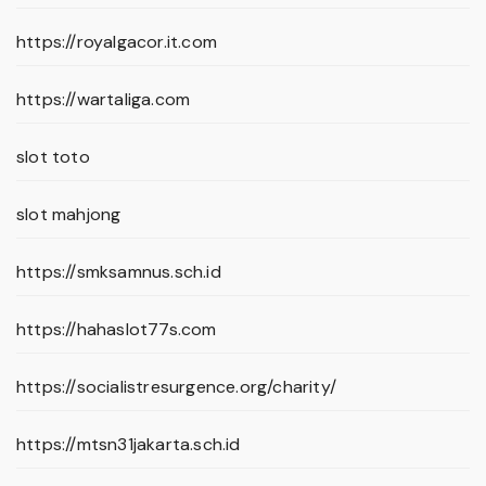
https://royalgacor.it.com
https://wartaliga.com
slot toto
slot mahjong
https://smksamnus.sch.id
https://hahaslot77s.com
https://socialistresurgence.org/charity/
https://mtsn31jakarta.sch.id