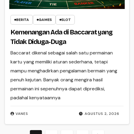
BERITA
GAMES
SLOT
Kemenangan Ada di Baccarat yang
Tidak Diduga-Duga
Baccarat dikenal sebagai salah satu permainan
kartu yang memiliki aturan sederhana, tetapi
mampu menghadirkan pengalaman bermain yang
penuh kejutan. Banyak orang mengira hasil
permainan ini sepenuhnya dapat diprediksi,
padahal kenyataannya
VANES
AGUSTUS 2, 2026