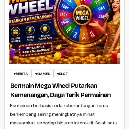
BERITA
GAMES
SLOT
Bermain Mega Wheel Putarkan
Kemenangan, Daya Tarik Permainan
Permainan berbasis roda keberuntungan terus
berkembang seiring meningkatnya minat
masyarakat terhadap hiburan interaktif. Salah satu