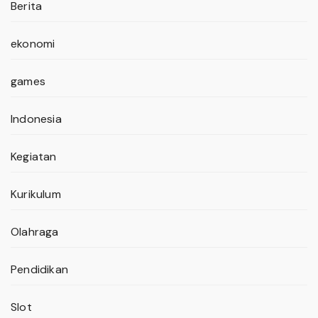
Berita
ekonomi
games
Indonesia
Kegiatan
Kurikulum
Olahraga
Pendidikan
Slot