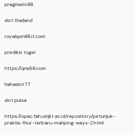
pragmatic88
slot thailand
royalspin88.it.com
prediksi togel
https://qris66.com
hahaslot77
slot pulsa
https://opac.fah.uinjkt.ac.id/repository/petunjuk-
praktis-fitur-terbaru-mahjong-ways-2.html