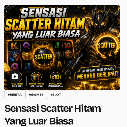
BERITA
GAMES
SLOT
BER
Sensasi Scatter Hitam
Sl
Yang Luar Biasa
De