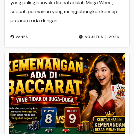
yang paling banyak dikenal adalah Mega Wheel,
sebuah permainan yang menggabungkan konsep
putaran roda dengan
VANES
AGUSTUS 2, 2026