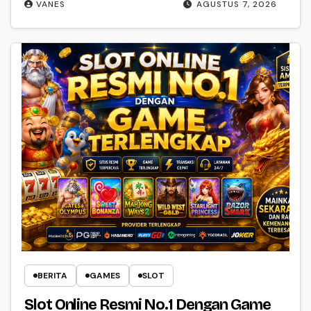
VANES
AGUSTUS 7, 2026
BERITA
GAMES
SLOT
Slot Online Resmi No.1 Dengan Game