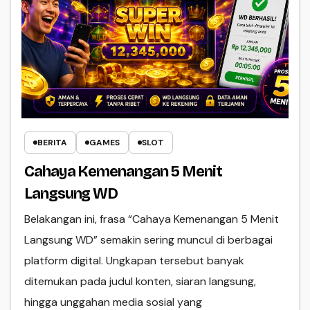
BERITA
GAMES
SLOT
Cahaya Kemenangan 5 Menit
Langsung WD
Belakangan ini, frasa “Cahaya Kemenangan 5 Menit
Langsung WD” semakin sering muncul di berbagai
platform digital. Ungkapan tersebut banyak
ditemukan pada judul konten, siaran langsung,
hingga unggahan media sosial yang