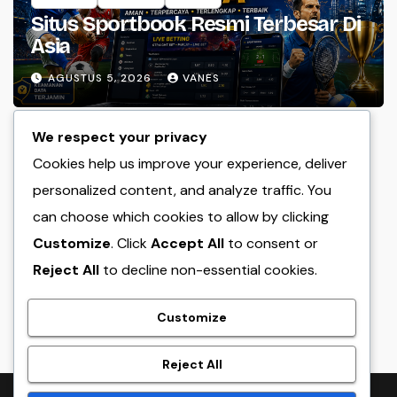
Situs Sportbook Resmi Terbesar Di
Asia
AGUSTUS 5, 2026
VANES
We respect your privacy
Cookies help us improve your experience, deliver
personalized content, and analyze traffic. You
can choose which cookies to allow by clicking
Customize
. Click
Accept All
to consent or
Reject All
to decline non-essential cookies.
Sekolah Menengah Atas
Negeri 11 Jakarta
Customize
Reject All