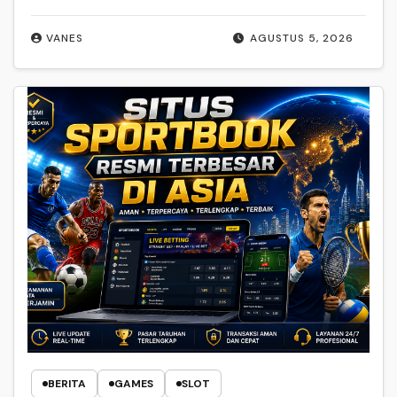
VANES
AGUSTUS 5, 2026
BERITA
GAMES
SLOT