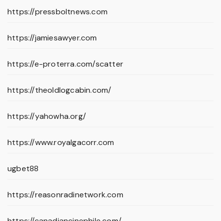
https://pressboltnews.com
https://jamiesawyer.com
https://e-proterra.com/scatter
https://theoldlogcabin.com/
https://yahowha.org/
https://www.royalgacorr.com
ugbet88
https://reasonradinetwork.com
https://canadiancinephile.com/