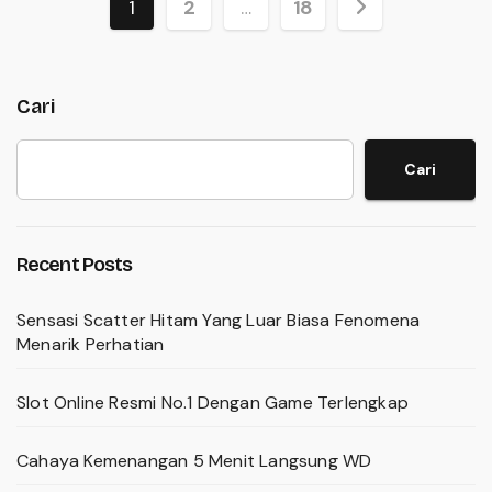
Paginasi
1
2
…
18
pos
Cari
Cari
Recent Posts
Sensasi Scatter Hitam Yang Luar Biasa Fenomena
Menarik Perhatian
Slot Online Resmi No.1 Dengan Game Terlengkap
Cahaya Kemenangan 5 Menit Langsung WD