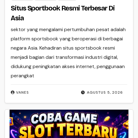
Situs Sportbook Resmi Terbesar Di
Asia
sektor yang mengalami pertumbuhan pesat adalah
platform sportsbook yang beroperasi di berbagai
negara Asia. Kehadiran situs sportsbook resmi
menjadi bagian dari transformasi industri digital,
didukung peningkatan akses internet, penggunaan
perangkat
VANES
AGUSTUS 5, 2026