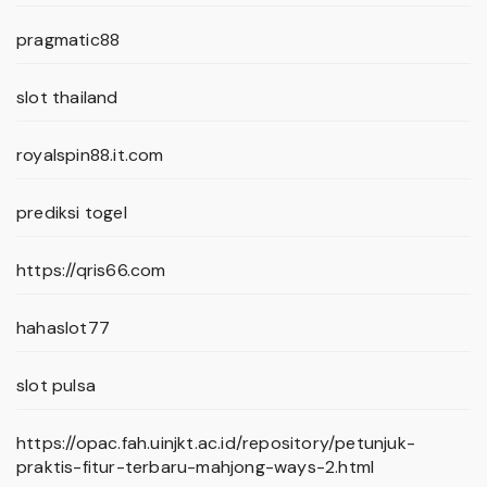
pragmatic88
slot thailand
royalspin88.it.com
prediksi togel
https://qris66.com
hahaslot77
slot pulsa
https://opac.fah.uinjkt.ac.id/repository/petunjuk-
praktis-fitur-terbaru-mahjong-ways-2.html