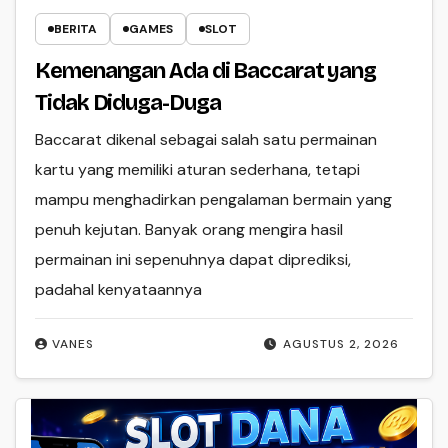
BERITA
GAMES
SLOT
Kemenangan Ada di Baccarat yang
Tidak Diduga-Duga
Baccarat dikenal sebagai salah satu permainan
kartu yang memiliki aturan sederhana, tetapi
mampu menghadirkan pengalaman bermain yang
penuh kejutan. Banyak orang mengira hasil
permainan ini sepenuhnya dapat diprediksi,
padahal kenyataannya
VANES
AGUSTUS 2, 2026