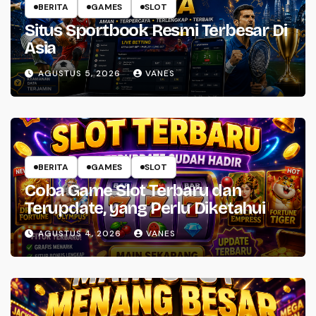
BERITA
GAMES
SLOT
Situs Sportbook Resmi Terbesar Di
Asia
AGUSTUS 5, 2026
VANES
BERITA
GAMES
SLOT
Coba Game Slot Terbaru dan
Terupdate, yang Perlu Diketahui
AGUSTUS 4, 2026
VANES