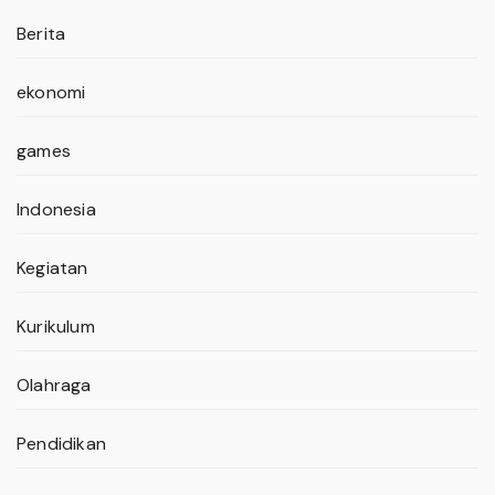
Berita
ekonomi
games
Indonesia
Kegiatan
Kurikulum
Olahraga
Pendidikan