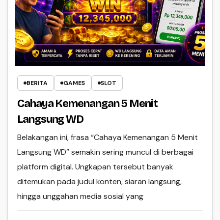
BERITA
GAMES
SLOT
Cahaya Kemenangan 5 Menit
Langsung WD
Belakangan ini, frasa “Cahaya Kemenangan 5 Menit
Langsung WD” semakin sering muncul di berbagai
platform digital. Ungkapan tersebut banyak
ditemukan pada judul konten, siaran langsung,
hingga unggahan media sosial yang