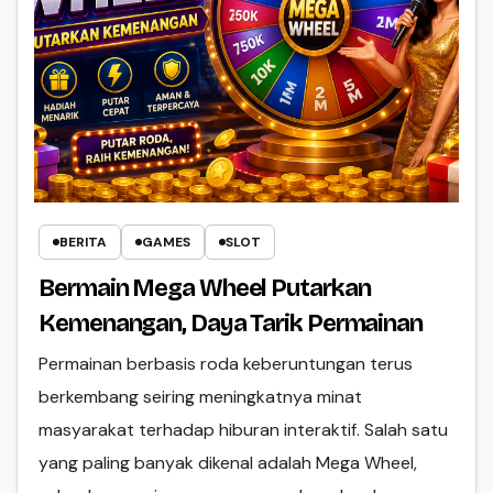
BERITA
GAMES
SLOT
Bermain Mega Wheel Putarkan
Kemenangan, Daya Tarik Permainan
Permainan berbasis roda keberuntungan terus
berkembang seiring meningkatnya minat
masyarakat terhadap hiburan interaktif. Salah satu
yang paling banyak dikenal adalah Mega Wheel,