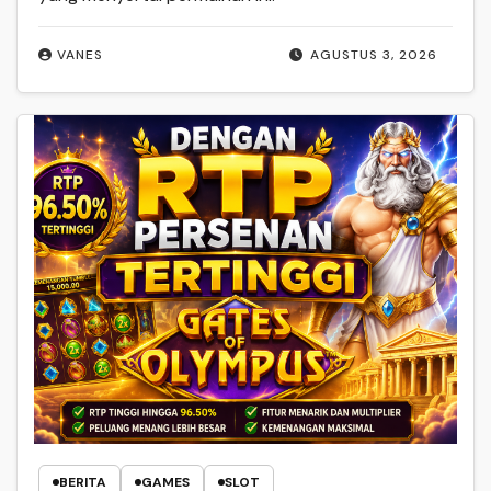
VANES
AGUSTUS 3, 2026
BERITA
GAMES
SLOT