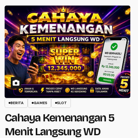
GAMES
SLOT
BERITA
GAM
a Kemenangan 5
Situs S
 Langsung WD
Terbesar