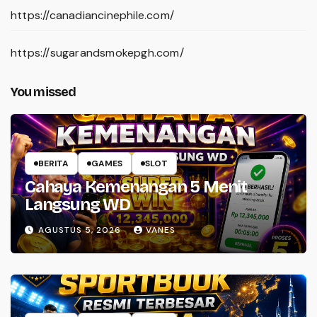
https://canadiancinephile.com/
https://sugarandsmokepgh.com/
You missed
BERITA
GAMES
SLOT
Cahaya Kemenangan 5 Menit
Langsung WD
AGUSTUS 5, 2026
VANES