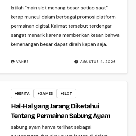
Istilah “main slot menang besar setiap saat”
kerap muncul dalam berbagai promosi platform
permainan digital. Kalimat tersebut terdengar
sangat menarik karena memberikan kesan bahwa
kemenangan besar dapat diraih kapan saja.
VANES
AGUSTUS 4, 2026
BERITA
GAMES
SLOT
Hal-Hal yang Jarang Diketahui
Tentang Permainan Sabung Ayam
sabung ayam hanya terlihat sebagai