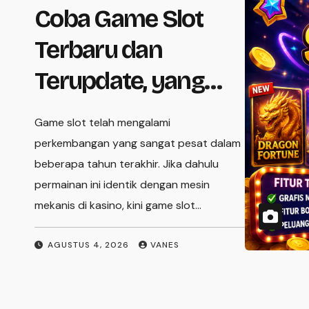
Sensasi Scatter
Hitam Yang Luar
Biasa Fenomena
Menarik Perhatian
Scatter Hitam semakin sering muncul di
kalangan penggemar permainan berbasis
slot. Banyak pemain menganggap simbol
ini sebagai salah satu elemen yang
mampu menghadirkan pengalaman
bermain…
AGUSTUS 7, 2026
VANES