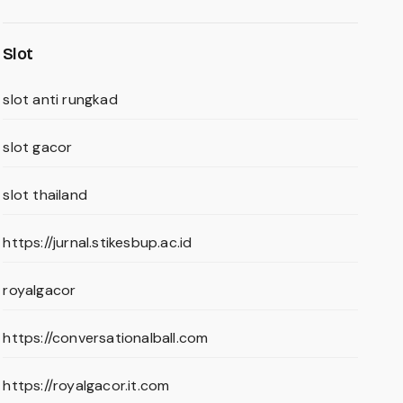
Slot
slot anti rungkad
slot gacor
slot thailand
https://jurnal.stikesbup.ac.id
royalgacor
https://conversationalball.com
https://royalgacor.it.com