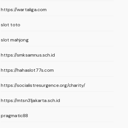
https://wartaliga.com
slot toto
slot mahjong
https://smksamnus.sch.id
https://hahaslot77s.com
https://socialistresurgence.org/charity/
https://mtsn31jakarta.sch.id
pragmatic88