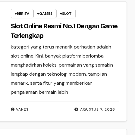
BERITA
GAMES
SLOT
Slot Online Resmi No.1 Dengan Game
Terlengkap
kategori yang terus menarik perhatian adalah
slot online. Kini, banyak platform berlomba
menghadirkan koleksi permainan yang semakin
lengkap dengan teknologi modern, tampilan
menarik, serta fitur yang memberikan
pengalaman bermain lebih
VANES
AGUSTUS 7, 2026