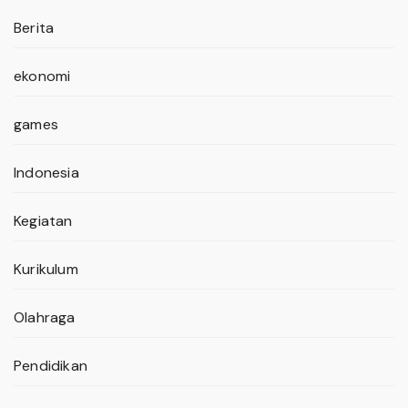
Berita
ekonomi
games
Indonesia
Kegiatan
Kurikulum
Olahraga
Pendidikan