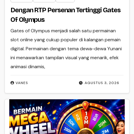
Dengan RTP Persenan Tertinggi Gates
Of Olympus
Gates of Olympus menjadi salah satu permainan
slot online yang cukup populer di kalangan pemain
digital. Permainan dengan tema dewa-dewa Yunani
ini menawarkan tampilan visual yang menarik, efek
animasi dinamis,
VANES
AGUSTUS 3, 2026