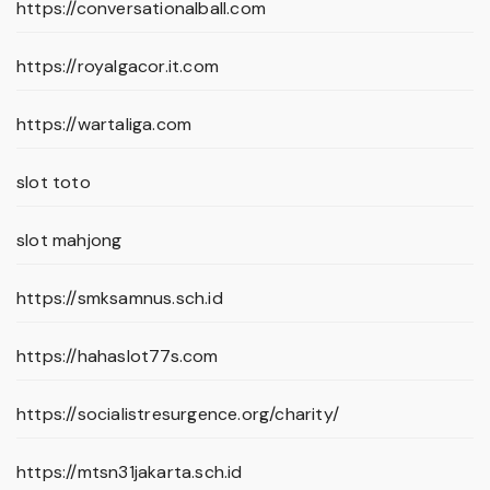
https://conversationalball.com
https://royalgacor.it.com
https://wartaliga.com
slot toto
slot mahjong
https://smksamnus.sch.id
https://hahaslot77s.com
https://socialistresurgence.org/charity/
https://mtsn31jakarta.sch.id