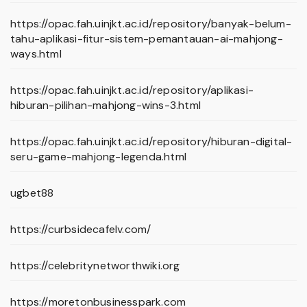
https://opac.fah.uinjkt.ac.id/repository/banyak-belum-
tahu-aplikasi-fitur-sistem-pemantauan-ai-mahjong-
ways.html
https://opac.fah.uinjkt.ac.id/repository/aplikasi-
hiburan-pilihan-mahjong-wins-3.html
https://opac.fah.uinjkt.ac.id/repository/hiburan-digital-
seru-game-mahjong-legenda.html
ugbet88
https://curbsidecafelv.com/
https://celebritynetworthwiki.org
https://moretonbusinesspark.com