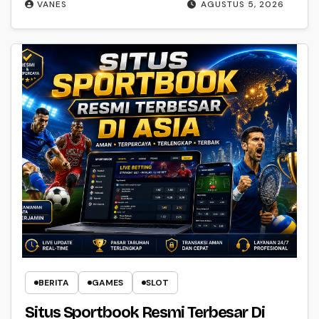
VANES
AGUSTUS 5, 2026
BERITA
GAMES
SLOT
Situs Sportbook Resmi Terbesar Di