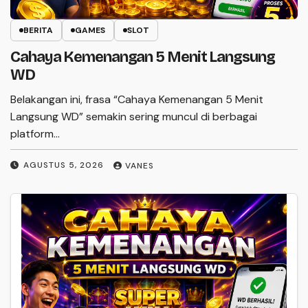
BERITA
GAMES
SLOT
Cahaya Kemenangan 5 Menit Langsung
WD
Belakangan ini, frasa “Cahaya Kemenangan 5 Menit
Langsung WD” semakin sering muncul di berbagai
platform…
AGUSTUS 5, 2026
VANES