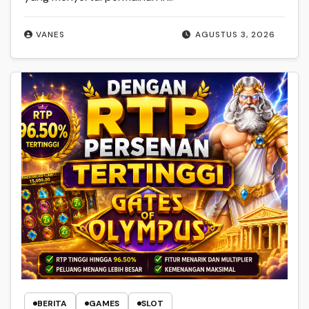
VANES
AGUSTUS 3, 2026
BERITA
GAMES
SLOT