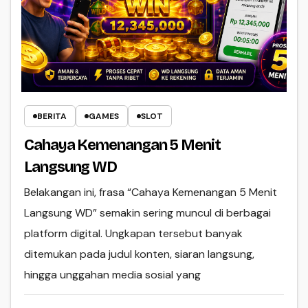
BERITA
GAMES
SLOT
Cahaya Kemenangan 5 Menit
Langsung WD
Belakangan ini, frasa “Cahaya Kemenangan 5 Menit
Langsung WD” semakin sering muncul di berbagai
platform digital. Ungkapan tersebut banyak
ditemukan pada judul konten, siaran langsung,
hingga unggahan media sosial yang