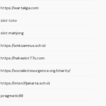
https://wartaliga.com
slot toto
slot mahjong
https://smksamnus.sch.id
https://hahaslot77s.com
https://socialistresurgence.org/charity/
https://mtsn31jakarta.sch.id
pragmatic88