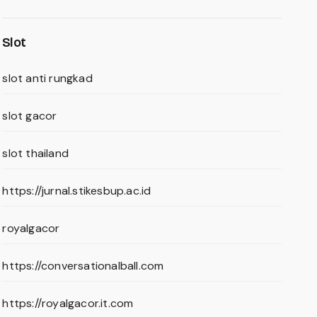
Slot
slot anti rungkad
slot gacor
slot thailand
https://jurnal.stikesbup.ac.id
royalgacor
https://conversationalball.com
https://royalgacor.it.com