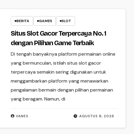
BERITA
GAMES
SLOT
Situs Slot Gacor Terpercaya No. 1
dengan Pilihan Game Terbaik
Di tengah banyaknya platform permainan online
yang bermunculan, istilah situs slot gacor
terpercaya semakin sering digunakan untuk
menggambarkan platform yang menawarkan
pengalaman bermain dengan pilihan permainan
yang beragam. Namun, di
VANES
AGUSTUS 8, 2026