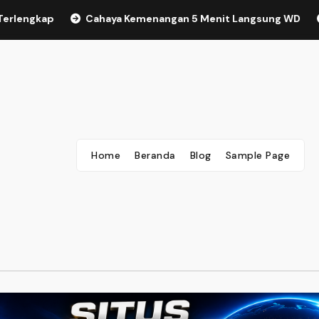
Cahaya Kemenangan 5 Menit Langsung WD
Situs Sportb
Home
Beranda
Blog
Sample Page