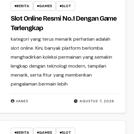
BERITA
GAMES
SLOT
Slot Online Resmi No.1 Dengan Game
Terlengkap
kategori yang terus menarik perhatian adalah
slot online. Kini, banyak platform berlomba
menghadirkan koleksi permainan yang semakin
lengkap dengan teknologi modern, tampilan
menarik, serta fitur yang memberikan
pengalaman bermain lebih
VANES
AGUSTUS 7, 2026
BERITA
GAMES
SLOT