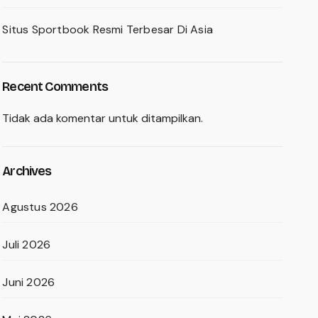
Situs Sportbook Resmi Terbesar Di Asia
Recent Comments
Tidak ada komentar untuk ditampilkan.
Archives
Agustus 2026
Juli 2026
Juni 2026