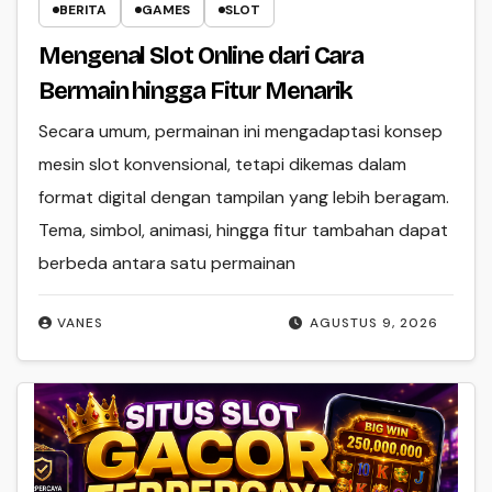
BERITA
GAMES
SLOT
Mengenal Slot Online dari Cara
Bermain hingga Fitur Menarik
Secara umum, permainan ini mengadaptasi konsep
mesin slot konvensional, tetapi dikemas dalam
format digital dengan tampilan yang lebih beragam.
Tema, simbol, animasi, hingga fitur tambahan dapat
berbeda antara satu permainan
VANES
AGUSTUS 9, 2026