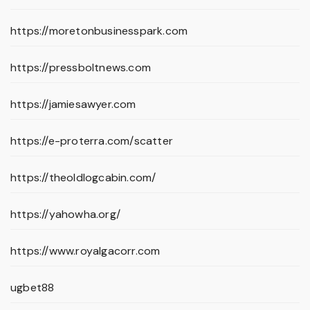
https://moretonbusinesspark.com
https://pressboltnews.com
https://jamiesawyer.com
https://e-proterra.com/scatter
https://theoldlogcabin.com/
https://yahowha.org/
https://www.royalgacorr.com
ugbet88