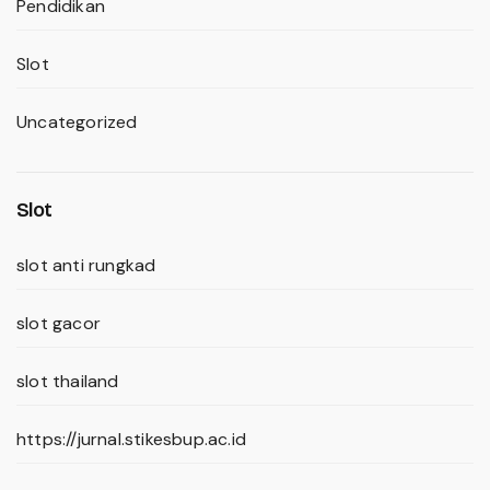
Pendidikan
Slot
Uncategorized
Slot
slot anti rungkad
slot gacor
slot thailand
https://jurnal.stikesbup.ac.id