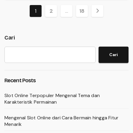
Paginasi
1
2
…
18
pos
Cari
Cari
Recent Posts
Slot Online Terpopuler Mengenal Tema dan
Karakteristik Permainan
Mengenal Slot Online dari Cara Bermain hingga Fitur
Menarik