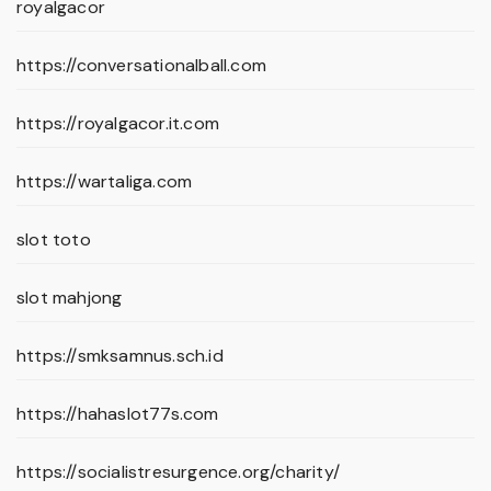
royalgacor
https://conversationalball.com
https://royalgacor.it.com
https://wartaliga.com
slot toto
slot mahjong
https://smksamnus.sch.id
https://hahaslot77s.com
https://socialistresurgence.org/charity/