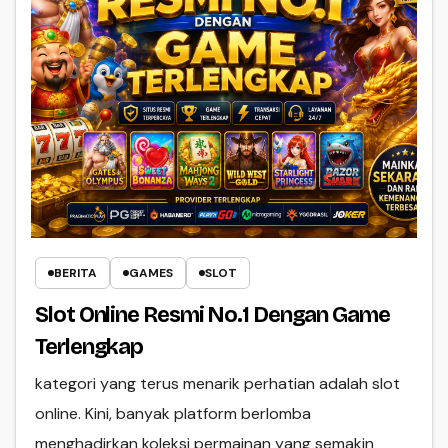
BERITA
GAMES
SLOT
Slot Online Resmi No.1 Dengan Game
Terlengkap
kategori yang terus menarik perhatian adalah slot
online. Kini, banyak platform berlomba
menghadirkan koleksi permainan yang semakin