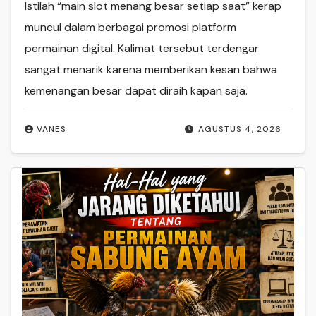
Istilah “main slot menang besar setiap saat” kerap
muncul dalam berbagai promosi platform
permainan digital. Kalimat tersebut terdengar
sangat menarik karena memberikan kesan bahwa
kemenangan besar dapat diraih kapan saja.
VANES
AGUSTUS 4, 2026