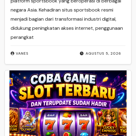
platform sportsbook yang beroperasi di berbagai
negara Asia. Kehadiran situs sportsbook resmi
menjadi bagian dari transformasi industri digital,
didukung peningkatan akses internet, penggunaan
perangkat
VANES
AGUSTUS 5, 2026