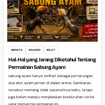
BERITA
GAMES
SLOT
Hal-Hal yang Jarang Diketahui Tentang
Permainan Sabung Ayam
sabung ayam hanya terlihat sebagai pertarungan
dua ekor ayam jantan di dalam arena. Gambaran
tersebut memang tidak sepenuhnya keliru, tetapi
juga belum mampu menjelaskan keseluruhan cerita
yang menyertai permainan ini.