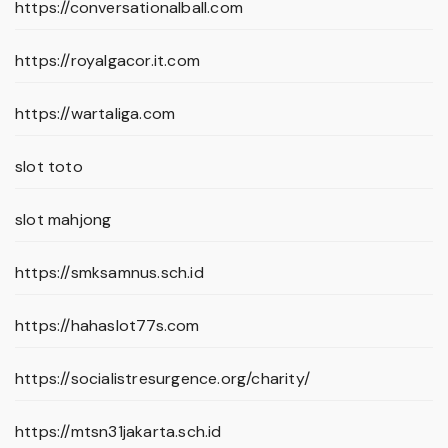
https://conversationalball.com
https://royalgacor.it.com
https://wartaliga.com
slot toto
slot mahjong
https://smksamnus.sch.id
https://hahaslot77s.com
https://socialistresurgence.org/charity/
https://mtsn31jakarta.sch.id