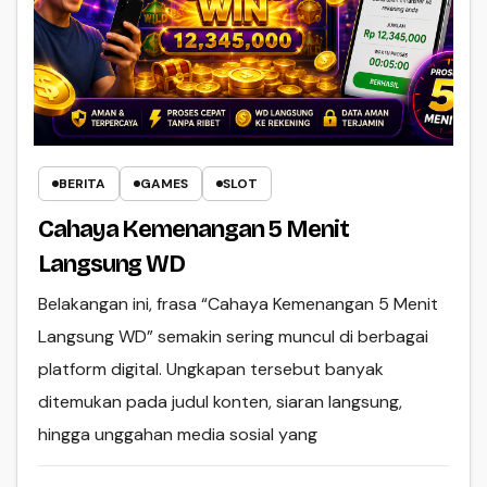
BERITA
GAMES
SLOT
Cahaya Kemenangan 5 Menit
Langsung WD
Belakangan ini, frasa “Cahaya Kemenangan 5 Menit
Langsung WD” semakin sering muncul di berbagai
platform digital. Ungkapan tersebut banyak
ditemukan pada judul konten, siaran langsung,
hingga unggahan media sosial yang