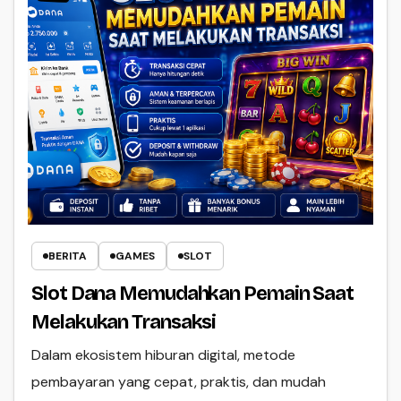
BERITA
GAMES
SLOT
Slot Dana Memudahkan Pemain Saat
Melakukan Transaksi
Dalam ekosistem hiburan digital, metode
pembayaran yang cepat, praktis, dan mudah