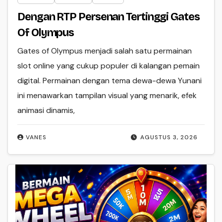
Dengan RTP Persenan Tertinggi Gates
Of Olympus
Gates of Olympus menjadi salah satu permainan
slot online yang cukup populer di kalangan pemain
digital. Permainan dengan tema dewa-dewa Yunani
ini menawarkan tampilan visual yang menarik, efek
animasi dinamis,
VANES
AGUSTUS 3, 2026