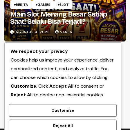
BERITA
GAMES
SLOT
Main Slot Menang Besar Setiap
Saat! Selalu Bisa Terjadi?
AGUSTUS 4, 2026
VANES
We respect your privacy
Cookies help us improve your experience, deliver
personalized content, and analyze traffic. You
can choose which cookies to allow by clicking
Customize
. Click
Accept All
to consent or
Reject All
to decline non-essential cookies.
Sekolah Menengah Atas
Negeri 11 Jakarta
Customize
Reject All