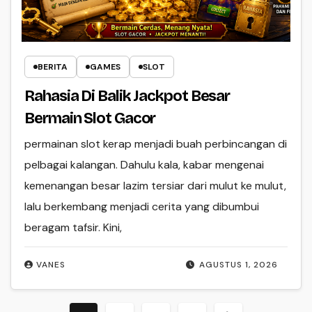
BERITA
GAMES
SLOT
Rahasia Di Balik Jackpot Besar
Bermain Slot Gacor
permainan slot kerap menjadi buah perbincangan di
pelbagai kalangan. Dahulu kala, kabar mengenai
kemenangan besar lazim tersiar dari mulut ke mulut,
lalu berkembang menjadi cerita yang dibumbui
beragam tafsir. Kini,
VANES
AGUSTUS 1, 2026