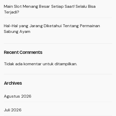
Main Slot Menang Besar Setiap Saat! Selalu Bisa
Terjadi?
Hal-Hal yang Jarang Diketahui Tentang Permainan
Sabung Ayam
Recent Comments
Tidak ada komentar untuk ditampilkan.
Archives
Agustus 2026
Juli 2026