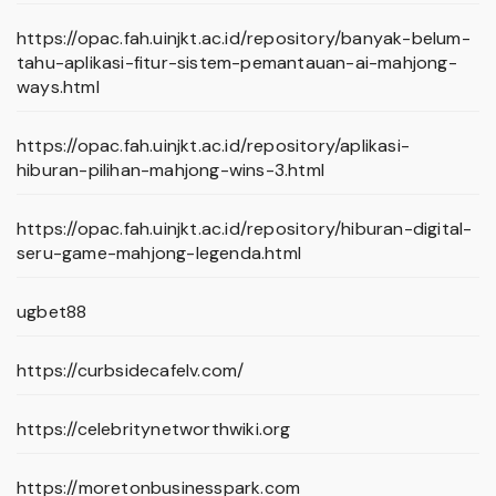
https://opac.fah.uinjkt.ac.id/repository/banyak-belum-
tahu-aplikasi-fitur-sistem-pemantauan-ai-mahjong-
ways.html
https://opac.fah.uinjkt.ac.id/repository/aplikasi-
hiburan-pilihan-mahjong-wins-3.html
https://opac.fah.uinjkt.ac.id/repository/hiburan-digital-
seru-game-mahjong-legenda.html
ugbet88
https://curbsidecafelv.com/
https://celebritynetworthwiki.org
https://moretonbusinesspark.com