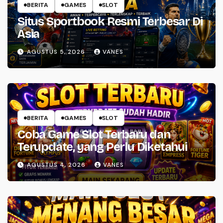
BERITA
GAMES
SLOT
Situs Sportbook Resmi Terbesar Di
Asia
AGUSTUS 5, 2026
VANES
BERITA
GAMES
SLOT
Coba Game Slot Terbaru dan
Terupdate, yang Perlu Diketahui
AGUSTUS 4, 2026
VANES