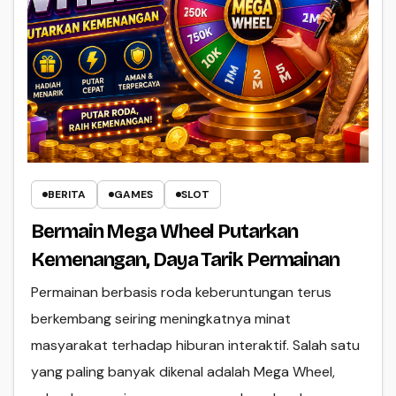
BERITA
GAMES
SLOT
Bermain Mega Wheel Putarkan
Kemenangan, Daya Tarik Permainan
Permainan berbasis roda keberuntungan terus
berkembang seiring meningkatnya minat
masyarakat terhadap hiburan interaktif. Salah satu
yang paling banyak dikenal adalah Mega Wheel,