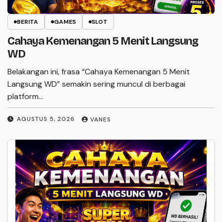
BERITA
GAMES
SLOT
Cahaya Kemenangan 5 Menit Langsung
WD
Belakangan ini, frasa “Cahaya Kemenangan 5 Menit
Langsung WD” semakin sering muncul di berbagai
platform…
AGUSTUS 5, 2026
VANES