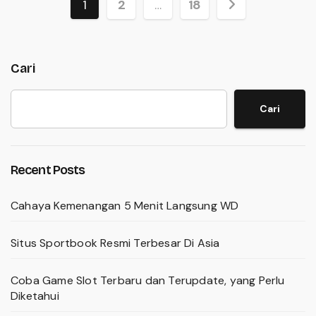
Paginasi
1
2
…
18
pos
Cari
Cari
Recent Posts
Cahaya Kemenangan 5 Menit Langsung WD
Situs Sportbook Resmi Terbesar Di Asia
Coba Game Slot Terbaru dan Terupdate, yang Perlu
Diketahui