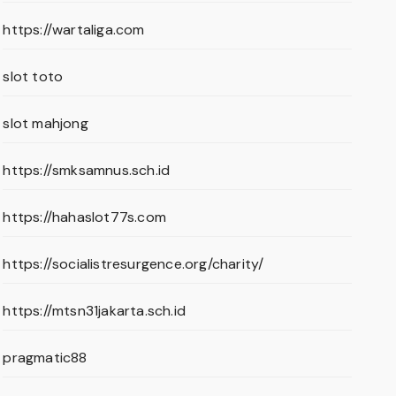
https://wartaliga.com
slot toto
slot mahjong
https://smksamnus.sch.id
https://hahaslot77s.com
https://socialistresurgence.org/charity/
https://mtsn31jakarta.sch.id
pragmatic88