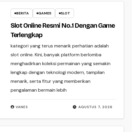
BERITA
GAMES
SLOT
Slot Online Resmi No.1 Dengan Game
Terlengkap
kategori yang terus menarik perhatian adalah
slot online. Kini, banyak platform berlomba
menghadirkan koleksi permainan yang semakin
lengkap dengan teknologi modern, tampilan
menarik, serta fitur yang memberikan
pengalaman bermain lebih
VANES
AGUSTUS 7, 2026