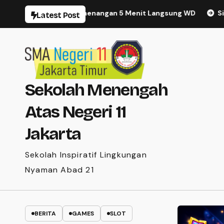
Skip
haya Kemenangan 5 Menit Langsung WD
Situs Sportbook 
Latest Post
to
content
Sekolah Menengah
Atas Negeri 11
Jakarta
Sekolah Inspiratif Lingkungan
Nyaman Abad 21
BERITA
GAMES
SLOT