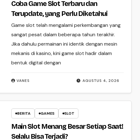
Coba Game Slot Terbaru dan
Terupdate, yang Perlu Diketahui
Game slot telah mengalami perkembangan yang
sangat pesat dalam beberapa tahun terakhir.
Jika dahulu permainan ini identik dengan mesin
mekanis di kasino, kini game slot hadir dalam
bentuk digital dengan
VANES
AGUSTUS 4, 2026
BERITA
GAMES
SLOT
Main Slot Menang Besar Setiap Saat!
Selalu Bisa Terjadi?