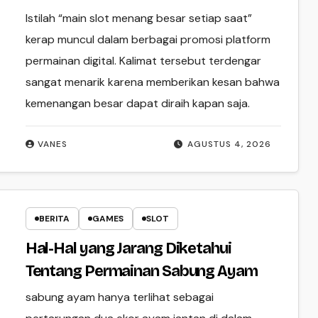
Istilah “main slot menang besar setiap saat”
kerap muncul dalam berbagai promosi platform
permainan digital. Kalimat tersebut terdengar
sangat menarik karena memberikan kesan bahwa
kemenangan besar dapat diraih kapan saja.
VANES
AGUSTUS 4, 2026
BERITA
GAMES
SLOT
Hal-Hal yang Jarang Diketahui
Tentang Permainan Sabung Ayam
sabung ayam hanya terlihat sebagai