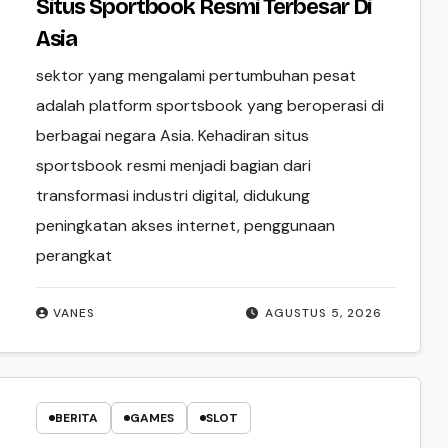
Situs Sportbook Resmi Terbesar Di
Asia
sektor yang mengalami pertumbuhan pesat
adalah platform sportsbook yang beroperasi di
berbagai negara Asia. Kehadiran situs
sportsbook resmi menjadi bagian dari
transformasi industri digital, didukung
peningkatan akses internet, penggunaan
perangkat
VANES
AGUSTUS 5, 2026
BERITA
GAMES
SLOT