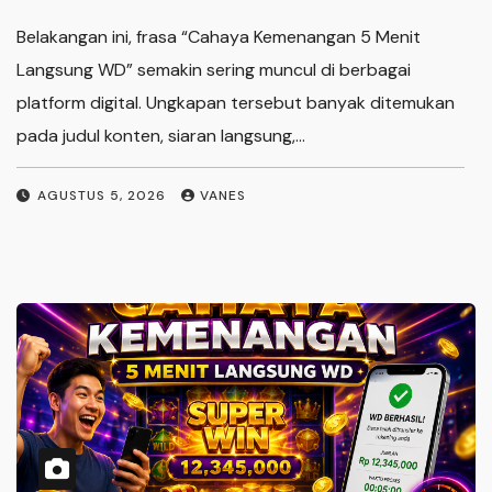
Belakangan ini, frasa “Cahaya Kemenangan 5 Menit
s
Langsung WD” semakin sering muncul di berbagai
p
platform digital. Ungkapan tersebut banyak ditemukan
n
pada judul konten, siaran langsung,…
ba
AGUSTUS 5, 2026
VANES