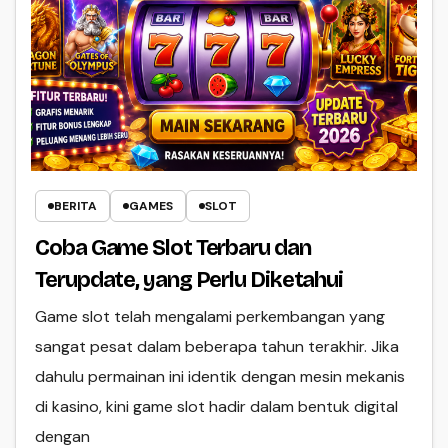
BERITA
GAMES
SLOT
Coba Game Slot Terbaru dan
Terupdate, yang Perlu Diketahui
Game slot telah mengalami perkembangan yang
sangat pesat dalam beberapa tahun terakhir. Jika
dahulu permainan ini identik dengan mesin mekanis
di kasino, kini game slot hadir dalam bentuk digital
dengan