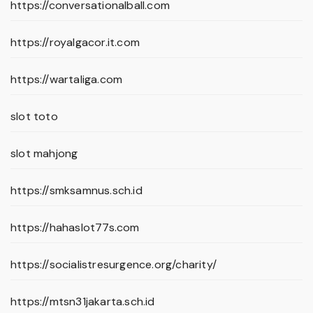
https://conversationalball.com
https://royalgacor.it.com
https://wartaliga.com
slot toto
slot mahjong
https://smksamnus.sch.id
https://hahaslot77s.com
https://socialistresurgence.org/charity/
https://mtsn31jakarta.sch.id