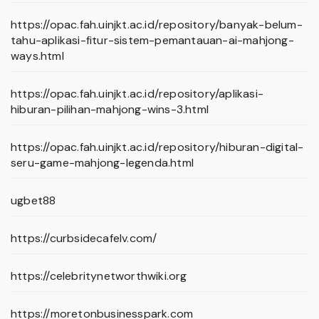
https://opac.fah.uinjkt.ac.id/repository/banyak-belum-
tahu-aplikasi-fitur-sistem-pemantauan-ai-mahjong-
ways.html
https://opac.fah.uinjkt.ac.id/repository/aplikasi-
hiburan-pilihan-mahjong-wins-3.html
https://opac.fah.uinjkt.ac.id/repository/hiburan-digital-
seru-game-mahjong-legenda.html
ugbet88
https://curbsidecafelv.com/
https://celebritynetworthwiki.org
https://moretonbusinesspark.com