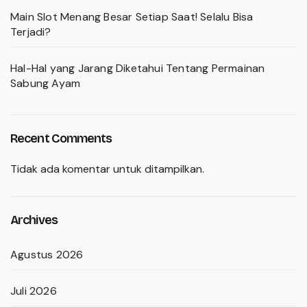
Main Slot Menang Besar Setiap Saat! Selalu Bisa
Terjadi?
Hal-Hal yang Jarang Diketahui Tentang Permainan
Sabung Ayam
Recent Comments
Tidak ada komentar untuk ditampilkan.
Archives
Agustus 2026
Juli 2026