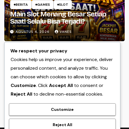
BERITA
GAMES
SLOT
Main Slot Menang Besar Setiap
Saat! Selalu Bisa Terjadi?
AGUSTUS 4, 2026
VANES
We respect your privacy
Cookies help us improve your experience, deliver
personalized content, and analyze traffic. You
can choose which cookies to allow by clicking
Customize
. Click
Accept All
to consent or
Reject All
to decline non-essential cookies.
Sekolah Menengah Atas
Negeri 11 Jakarta
Customize
Reject All