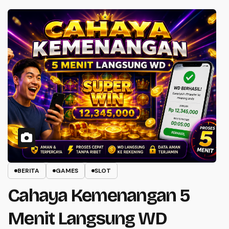
BERITA
GAMES
SLOT
Cahaya Kemenangan 5
Menit Langsung WD