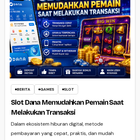
BERITA
GAMES
SLOT
Slot Dana Memudahkan Pemain Saat
Melakukan Transaksi
Dalam ekosistem hiburan digital, metode
pembayaran yang cepat, praktis, dan mudah