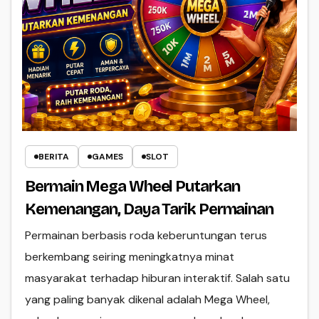
BERITA
GAMES
SLOT
Bermain Mega Wheel Putarkan
Kemenangan, Daya Tarik Permainan
Permainan berbasis roda keberuntungan terus
berkembang seiring meningkatnya minat
masyarakat terhadap hiburan interaktif. Salah satu
yang paling banyak dikenal adalah Mega Wheel,