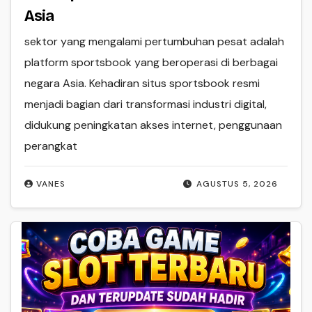
Asia
sektor yang mengalami pertumbuhan pesat adalah
platform sportsbook yang beroperasi di berbagai
negara Asia. Kehadiran situs sportsbook resmi
menjadi bagian dari transformasi industri digital,
didukung peningkatan akses internet, penggunaan
perangkat
VANES
AGUSTUS 5, 2026