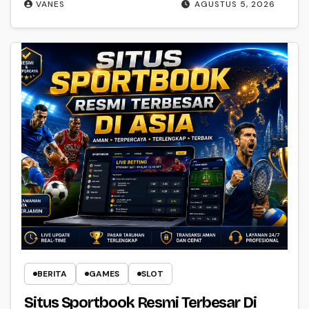
VANES
AGUSTUS 5, 2026
BERITA
GAMES
SLOT
Situs Sportbook Resmi Terbesar Di