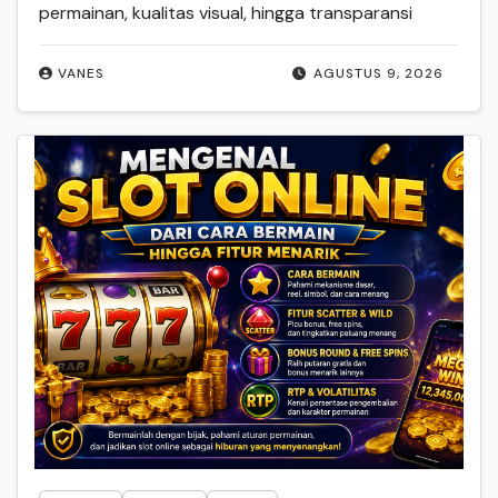
permainan, kualitas visual, hingga transparansi
VANES
AGUSTUS 9, 2026