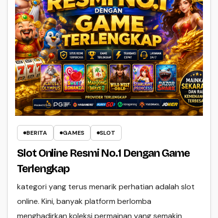
BERITA
GAMES
SLOT
Slot Online Resmi No.1 Dengan Game
Terlengkap
kategori yang terus menarik perhatian adalah slot
online. Kini, banyak platform berlomba
menghadirkan koleksi permainan yang semakin