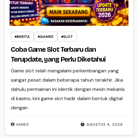
BERITA
GAMES
SLOT
Coba Game Slot Terbaru dan
Terupdate, yang Perlu Diketahui
Game slot telah mengalami perkembangan yang
sangat pesat dalam beberapa tahun terakhir. Jika
dahulu permainan ini identik dengan mesin mekanis
di kasino, kini game slot hadir dalam bentuk digital
dengan
VANES
AGUSTUS 4, 2026