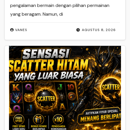
pengalaman bermain dengan pilihan permainan
yang beragam. Namun, di
VANES
AGUSTUS 8, 2026