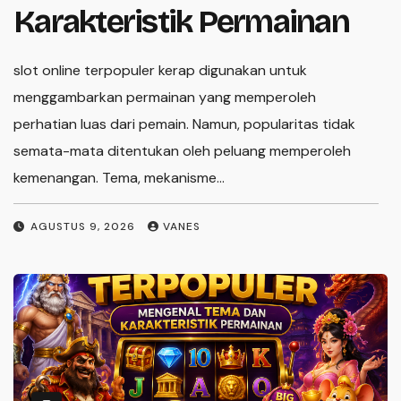
Karakteristik Permainan
slot online terpopuler kerap digunakan untuk
S
menggambarkan permainan yang memperoleh
me
perhatian luas dari pemain. Namun, popularitas tidak
di
semata-mata ditentukan oleh peluang memperoleh
si
kemenangan. Tema, mekanisme…
AGUSTUS 9, 2026
VANES