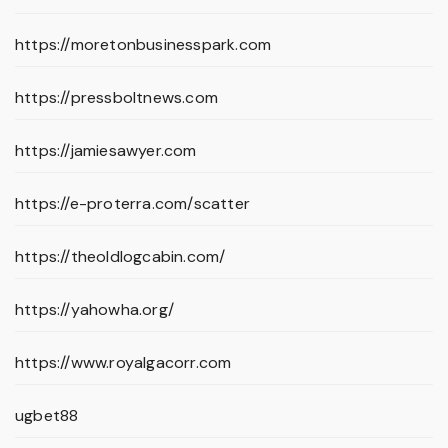
https://moretonbusinesspark.com
https://pressboltnews.com
https://jamiesawyer.com
https://e-proterra.com/scatter
https://theoldlogcabin.com/
https://yahowha.org/
https://www.royalgacorr.com
ugbet88