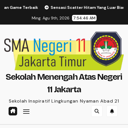
Skip
Sensasi Scatter Hitam Yang Luar Biasa Fenomena Menarik Per
to
Ming. Agu 9th, 2026
7:54:48 AM
content
Sekolah Menengah Atas Negeri
11 Jakarta
Sekolah Inspiratif Lingkungan Nyaman Abad 21