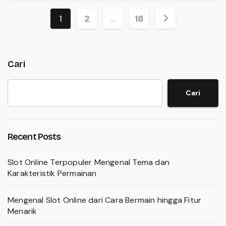
Paginasi
1
2
…
18
pos
Cari
Cari
Recent Posts
Slot Online Terpopuler Mengenal Tema dan
Karakteristik Permainan
Mengenal Slot Online dari Cara Bermain hingga Fitur
Menarik