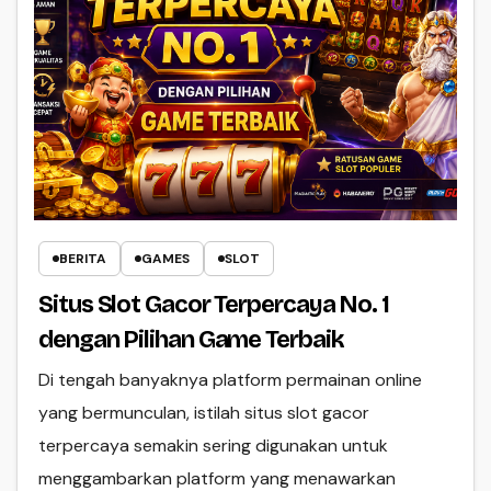
BERITA
GAMES
SLOT
Situs Slot Gacor Terpercaya No. 1
dengan Pilihan Game Terbaik
Di tengah banyaknya platform permainan online
yang bermunculan, istilah situs slot gacor
terpercaya semakin sering digunakan untuk
menggambarkan platform yang menawarkan