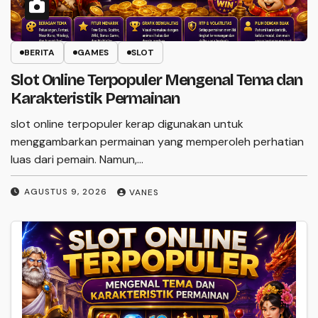
BERITA
GAMES
SLOT
Slot Online Terpopuler Mengenal Tema dan
Karakteristik Permainan
slot online terpopuler kerap digunakan untuk
menggambarkan permainan yang memperoleh perhatian
luas dari pemain. Namun,…
AGUSTUS 9, 2026
VANES