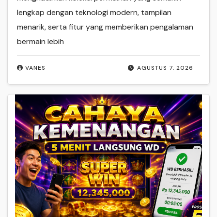
lengkap dengan teknologi modern, tampilan
menarik, serta fitur yang memberikan pengalaman
bermain lebih
VANES
AGUSTUS 7, 2026