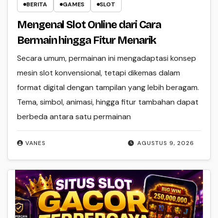
BERITA
GAMES
SLOT
Mengenal Slot Online dari Cara
Bermain hingga Fitur Menarik
Secara umum, permainan ini mengadaptasi konsep
mesin slot konvensional, tetapi dikemas dalam
format digital dengan tampilan yang lebih beragam.
Tema, simbol, animasi, hingga fitur tambahan dapat
berbeda antara satu permainan
VANES
AGUSTUS 9, 2026