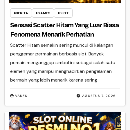
BERITA
GAMES
SLOT
Sensasi Scatter Hitam Yang Luar Biasa
Fenomena Menarik Perhatian
Scatter Hitam semakin sering muncul di kalangan
penggemar permainan berbasis slot. Banyak
pemain menganggap simbol ini sebagai salah satu
elemen yang mampu menghadirkan pengalaman
bermain yang lebih menarik karena sering
VANES
AGUSTUS 7, 2026