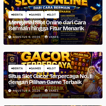
BERITA
GAMES
SLOT
Mengenal Slot Online dari Cara
Bermain hingga Fitur Menarik
AGUSTUS 9, 2026
VANES
BERITA
GAMES
SLOT
Situs Slot Gacor Terpercaya No. 1
dengan Pilihan Game Terbaik
AGUSTUS 8, 2026
VANES