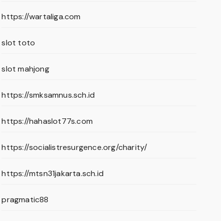
https://wartaliga.com
slot toto
slot mahjong
https://smksamnus.sch.id
https://hahaslot77s.com
https://socialistresurgence.org/charity/
https://mtsn31jakarta.sch.id
pragmatic88