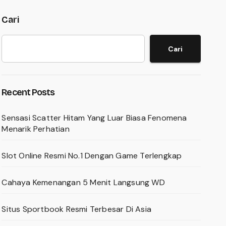
Cari
Cari
Recent Posts
Sensasi Scatter Hitam Yang Luar Biasa Fenomena
Menarik Perhatian
Slot Online Resmi No.1 Dengan Game Terlengkap
Cahaya Kemenangan 5 Menit Langsung WD
Situs Sportbook Resmi Terbesar Di Asia