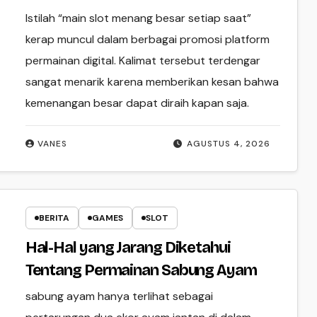
Istilah “main slot menang besar setiap saat”
kerap muncul dalam berbagai promosi platform
permainan digital. Kalimat tersebut terdengar
sangat menarik karena memberikan kesan bahwa
kemenangan besar dapat diraih kapan saja.
VANES
AGUSTUS 4, 2026
BERITA
GAMES
SLOT
Hal-Hal yang Jarang Diketahui
Tentang Permainan Sabung Ayam
sabung ayam hanya terlihat sebagai