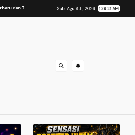
pdate, yang Perlu Diketahui
Sensasi Scatter Hitam Yan
Sab. Agu 8th, 2026
1:39:22 AM
BERITA
GAMES
SLOT