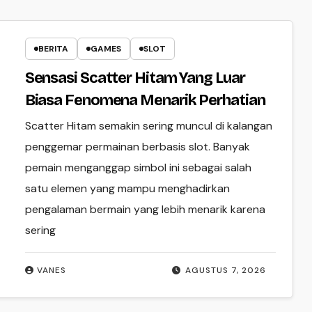
BERITA
GAMES
SLOT
Sensasi Scatter Hitam Yang Luar
Biasa Fenomena Menarik Perhatian
Scatter Hitam semakin sering muncul di kalangan
penggemar permainan berbasis slot. Banyak
pemain menganggap simbol ini sebagai salah
satu elemen yang mampu menghadirkan
pengalaman bermain yang lebih menarik karena
sering
VANES
AGUSTUS 7, 2026