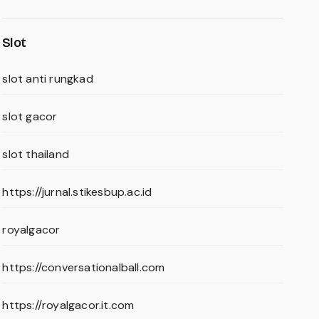
Slot
slot anti rungkad
slot gacor
slot thailand
https://jurnal.stikesbup.ac.id
royalgacor
https://conversationalball.com
https://royalgacor.it.com