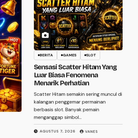
Slot Online Resmi
No.1 Dengan Game
Terlengkap
kategori yang terus menarik perhatian
BERITA
GAMES
SLOT
adalah slot online. Kini, banyak platform
Sensasi Scatter Hitam Yang
berlomba menghadirkan koleksi
Luar Biasa Fenomena
permainan yang semakin lengkap dengan
Menarik Perhatian
teknologi modern, tampilan menarik,
Scatter Hitam semakin sering muncul di
serta fitur…
kalangan penggemar permainan
berbasis slot. Banyak pemain
menganggap simbol…
AGUSTUS 7, 2026
VANES
AGUSTUS 7, 2026
VANES