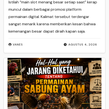
Istilah “main slot menang besar setiap saat” kerap
muncul dalam berbagai promosi platform
permainan digital. Kalimat tersebut terdengar
sangat menarik karena memberikan kesan bahwa
kemenangan besar dapat diraih kapan saja.
VANES
AGUSTUS 4, 2026