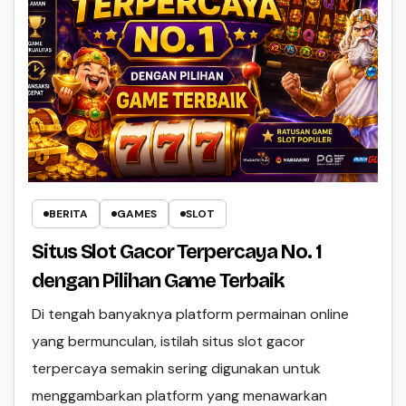
BERITA
GAMES
SLOT
Situs Slot Gacor Terpercaya No. 1
dengan Pilihan Game Terbaik
Di tengah banyaknya platform permainan online
yang bermunculan, istilah situs slot gacor
terpercaya semakin sering digunakan untuk
menggambarkan platform yang menawarkan