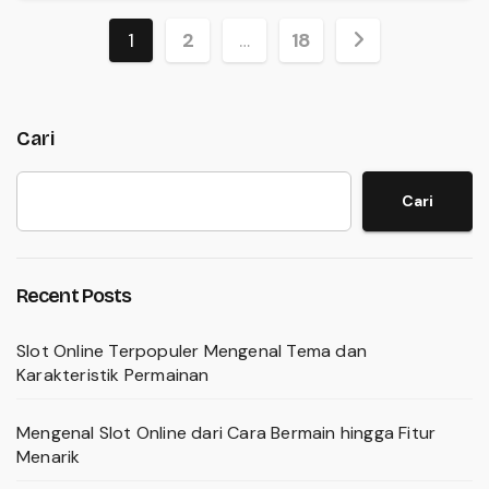
Paginasi
1
2
…
18
pos
Cari
Cari
Recent Posts
Slot Online Terpopuler Mengenal Tema dan
Karakteristik Permainan
Mengenal Slot Online dari Cara Bermain hingga Fitur
Menarik