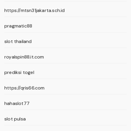
https://mtsn31jakarta.sch.id
pragmatic88
slot thailand
royalspin88.it.com
prediksi togel
https://qris66.com
hahaslot77
slot pulsa