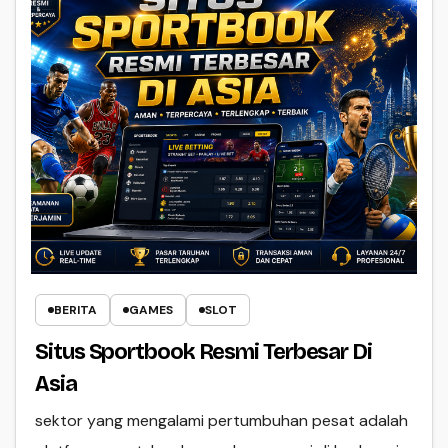
BERITA
GAMES
SLOT
Situs Sportbook Resmi Terbesar Di
Asia
sektor yang mengalami pertumbuhan pesat adalah