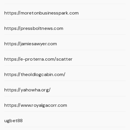
https://moretonbusinesspark.com
https://pressboltnews.com
https://jamiesawyer.com
https://e-proterra.com/scatter
https://theoldlogcabin.com/
https://yahowha.org/
https://www.royalgacorr.com
ugbet88