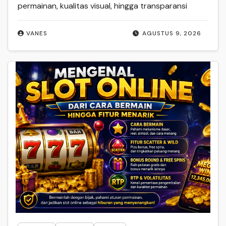
permainan, kualitas visual, hingga transparansi
VANES
AGUSTUS 9, 2026