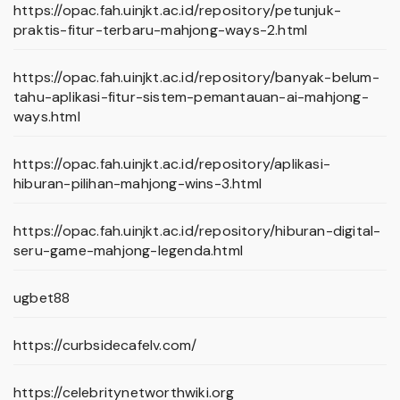
https://opac.fah.uinjkt.ac.id/repository/petunjuk-
praktis-fitur-terbaru-mahjong-ways-2.html
https://opac.fah.uinjkt.ac.id/repository/banyak-belum-
tahu-aplikasi-fitur-sistem-pemantauan-ai-mahjong-
ways.html
https://opac.fah.uinjkt.ac.id/repository/aplikasi-
hiburan-pilihan-mahjong-wins-3.html
https://opac.fah.uinjkt.ac.id/repository/hiburan-digital-
seru-game-mahjong-legenda.html
ugbet88
https://curbsidecafelv.com/
https://celebritynetworthwiki.org