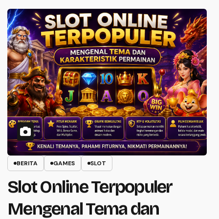
BERITA
GAMES
SLOT
Slot Online Terpopuler
Mengenal Tema dan