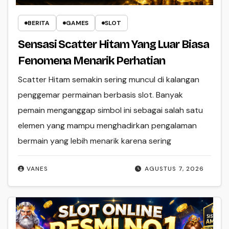
BERITA
GAMES
SLOT
Sensasi Scatter Hitam Yang Luar Biasa
Fenomena Menarik Perhatian
Scatter Hitam semakin sering muncul di kalangan
penggemar permainan berbasis slot. Banyak
pemain menganggap simbol ini sebagai salah satu
elemen yang mampu menghadirkan pengalaman
bermain yang lebih menarik karena sering
VANES
AGUSTUS 7, 2026