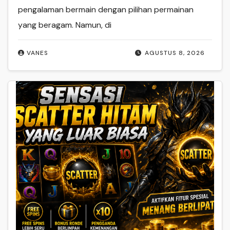
pengalaman bermain dengan pilihan permainan
yang beragam. Namun, di
VANES
AGUSTUS 8, 2026