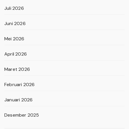
Juli 2026
Juni 2026
Mei 2026
April 2026
Maret 2026
Februari 2026
Januari 2026
Desember 2025