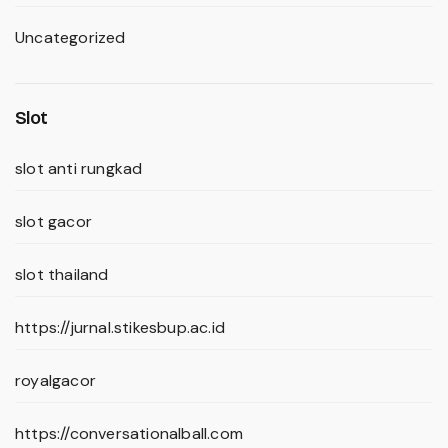
Uncategorized
Slot
slot anti rungkad
slot gacor
slot thailand
https://jurnal.stikesbup.ac.id
royalgacor
https://conversationalball.com