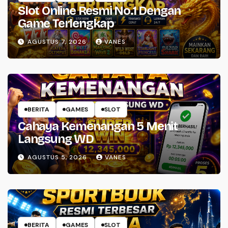
Slot Online Resmi No.1 Dengan
Game Terlengkap
AGUSTUS 7, 2026
VANES
BERITA
GAMES
SLOT
Cahaya Kemenangan 5 Menit
Langsung WD
AGUSTUS 5, 2026
VANES
BERITA
GAMES
SLOT