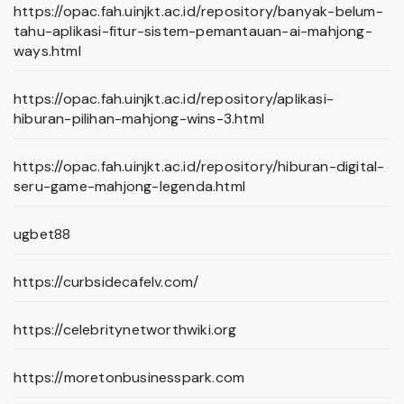
https://opac.fah.uinjkt.ac.id/repository/banyak-belum-
tahu-aplikasi-fitur-sistem-pemantauan-ai-mahjong-
ways.html
https://opac.fah.uinjkt.ac.id/repository/aplikasi-
hiburan-pilihan-mahjong-wins-3.html
https://opac.fah.uinjkt.ac.id/repository/hiburan-digital-
seru-game-mahjong-legenda.html
ugbet88
https://curbsidecafelv.com/
https://celebritynetworthwiki.org
https://moretonbusinesspark.com