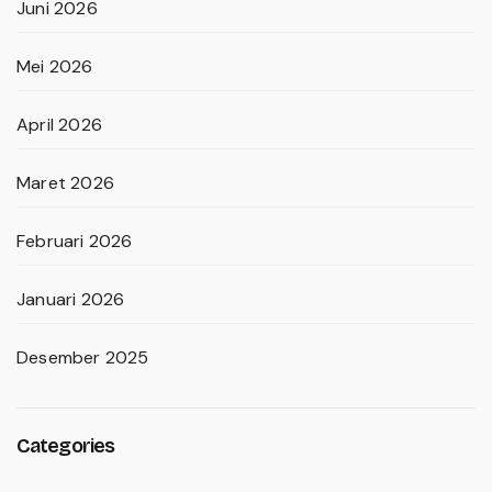
Juni 2026
Mei 2026
April 2026
Maret 2026
Februari 2026
Januari 2026
Desember 2025
Categories