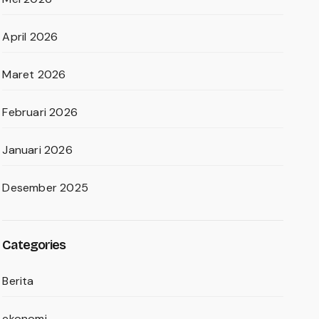
April 2026
Maret 2026
Februari 2026
Januari 2026
Desember 2025
Categories
Berita
ekonomi