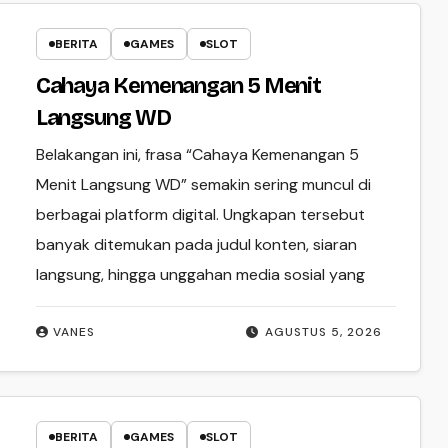
BERITA
GAMES
SLOT
Cahaya Kemenangan 5 Menit
Langsung WD
Belakangan ini, frasa “Cahaya Kemenangan 5
Menit Langsung WD” semakin sering muncul di
berbagai platform digital. Ungkapan tersebut
banyak ditemukan pada judul konten, siaran
langsung, hingga unggahan media sosial yang
VANES
AGUSTUS 5, 2026
BERITA
GAMES
SLOT