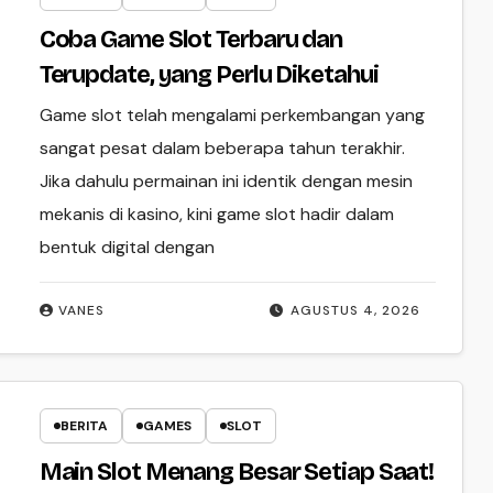
Coba Game Slot Terbaru dan
Terupdate, yang Perlu Diketahui
Game slot telah mengalami perkembangan yang
sangat pesat dalam beberapa tahun terakhir.
Jika dahulu permainan ini identik dengan mesin
mekanis di kasino, kini game slot hadir dalam
bentuk digital dengan
VANES
AGUSTUS 4, 2026
BERITA
GAMES
SLOT
Main Slot Menang Besar Setiap Saat!