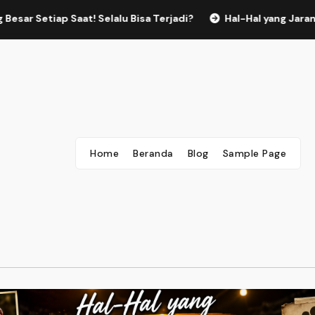
at! Selalu Bisa Terjadi?
Hal-Hal yang Jarang Diketahui T
Home
Beranda
Blog
Sample Page