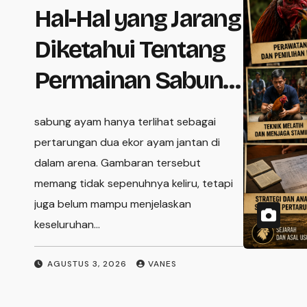
Cahaya
Kemenangan 5
Menit Langsung
WD
Belakangan ini, frasa “Cahaya
Kemenangan 5 Menit Langsung WD”
semakin sering muncul di berbagai
platform digital. Ungkapan tersebut
banyak ditemukan pada judul konten,
siaran langsung,…
AGUSTUS 5, 2026
VANES