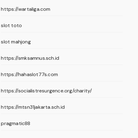
https://wartaliga.com
slot toto
slot mahjong
https://smksamnus.sch.id
https://hahaslot77s.com
https://socialistresurgence.org/charity/
https://mtsn31jakarta.sch.id
pragmatic88