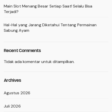
Main Slot Menang Besar Setiap Saat! Selalu Bisa
Terjadi?
Hal-Hal yang Jarang Diketahui Tentang Permainan
Sabung Ayam
Recent Comments
Tidak ada komentar untuk ditampilkan.
Archives
Agustus 2026
Juli 2026