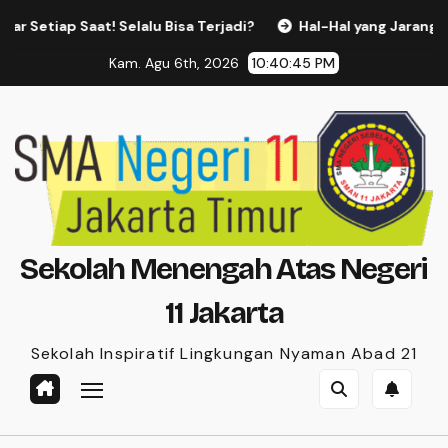
Skip
Bisa Terjadi?
Hal-Hal yang Jarang Diketahui Tentang Per
to
Kam. Agu 6th, 2026
10:40:47 PM
content
Sekolah Menengah Atas Negeri
11 Jakarta
Sekolah Inspiratif Lingkungan Nyaman Abad 21