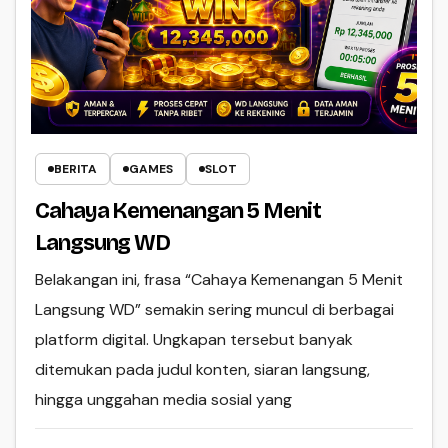
BERITA
GAMES
SLOT
Cahaya Kemenangan 5 Menit
Langsung WD
Belakangan ini, frasa “Cahaya Kemenangan 5 Menit
Langsung WD” semakin sering muncul di berbagai
platform digital. Ungkapan tersebut banyak
ditemukan pada judul konten, siaran langsung,
hingga unggahan media sosial yang