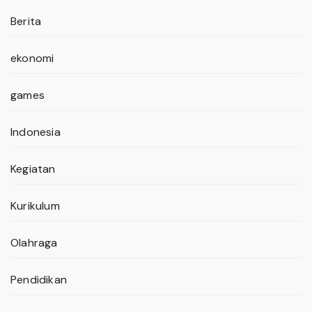
Berita
ekonomi
games
Indonesia
Kegiatan
Kurikulum
Olahraga
Pendidikan