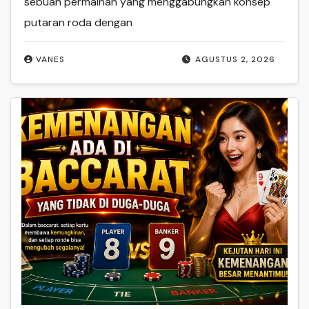
sebuah permainan yang menggabungkan konsep
putaran roda dengan
VANES
AGUSTUS 2, 2026