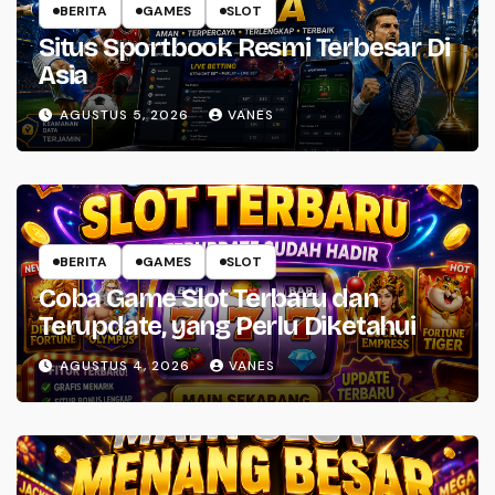
BERITA
GAMES
SLOT
Situs Sportbook Resmi Terbesar Di
Asia
AGUSTUS 5, 2026
VANES
BERITA
GAMES
SLOT
Coba Game Slot Terbaru dan
Terupdate, yang Perlu Diketahui
AGUSTUS 4, 2026
VANES