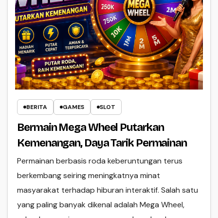
BERITA
GAMES
SLOT
Bermain Mega Wheel Putarkan
Kemenangan, Daya Tarik Permainan
Permainan berbasis roda keberuntungan terus
berkembang seiring meningkatnya minat
masyarakat terhadap hiburan interaktif. Salah satu
yang paling banyak dikenal adalah Mega Wheel,