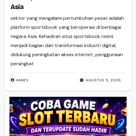
Asia
sektor yang mengalami pertumbuhan pesat adalah
platform sportsbook yang beroperasi di berbagai
negara Asia. Kehadiran situs sportsbook resmi
menjadi bagian dari transformasi industri digital,
didukung peningkatan akses internet, penggunaan
perangkat
VANES
AGUSTUS 5, 2026