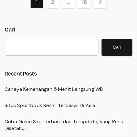
Paginasi
1
2
…
18
pos
Cari
Cari
Recent Posts
Cahaya Kemenangan 5 Menit Langsung WD
Situs Sportbook Resmi Terbesar Di Asia
Coba Game Slot Terbaru dan Terupdate, yang Perlu
Diketahui