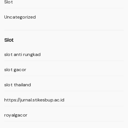
Slot
Uncategorized
Slot
slot anti rungkad
slot gacor
slot thailand
https://jurnal.stikesbup.ac.id
royalgacor