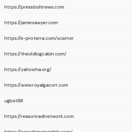
https://pressboltnews.com
https://jamiesawyer.com
https://e-proterra.com/scatter
https://theoldlogcabin.com/
https://yahowha.org/
https://www.royalgacorr.com
ugbet88
https://reasonradinetwork.com
https://canadiancinephile.com/