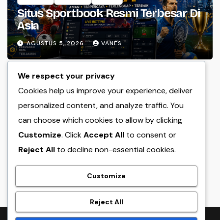
Situs Sportbook Resmi Terbesar Di
Asia
AGUSTUS 5, 2026
VANES
We respect your privacy
Cookies help us improve your experience, deliver
personalized content, and analyze traffic. You
can choose which cookies to allow by clicking
Customize
. Click
Accept All
to consent or
Reject All
to decline non-essential cookies.
Sekolah Menengah Atas
Negeri 11 Jakarta
Customize
Reject All