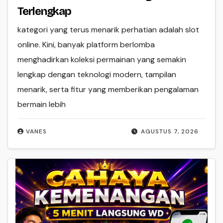
Terlengkap
kategori yang terus menarik perhatian adalah slot
online. Kini, banyak platform berlomba
menghadirkan koleksi permainan yang semakin
lengkap dengan teknologi modern, tampilan
menarik, serta fitur yang memberikan pengalaman
bermain lebih
VANES
AGUSTUS 7, 2026