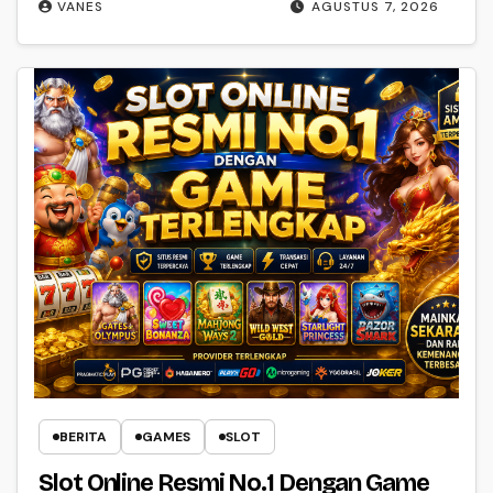
VANES
AGUSTUS 7, 2026
BERITA
GAMES
SLOT
Slot Online Resmi No.1 Dengan Game