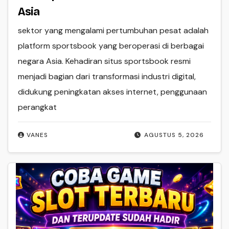
Asia
sektor yang mengalami pertumbuhan pesat adalah
platform sportsbook yang beroperasi di berbagai
negara Asia. Kehadiran situs sportsbook resmi
menjadi bagian dari transformasi industri digital,
didukung peningkatan akses internet, penggunaan
perangkat
VANES
AGUSTUS 5, 2026