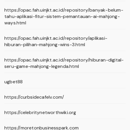
https://opac.fah.uinjkt.ac.id/repository/banyak-belum-
tahu-aplikasi-fitur-sistem-pemantauan-ai-mahjong-
ways.html
https://opac.fah.uinjkt.ac.id/repository/aplikasi-
hiburan-pilihan-mahjong-wins-3.html
https://opac.fah.uinjkt.ac.id/repository/hiburan-digital-
seru-game-mahjong-legenda.html
ugbet88
https://curbsidecafelv.com/
https://celebritynetworthwiki.org
https://moretonbusinesspark.com