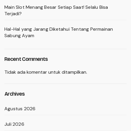
Main Slot Menang Besar Setiap Saat! Selalu Bisa
Terjadi?
Hal-Hal yang Jarang Diketahui Tentang Permainan
Sabung Ayam
Recent Comments
Tidak ada komentar untuk ditampilkan.
Archives
Agustus 2026
Juli 2026