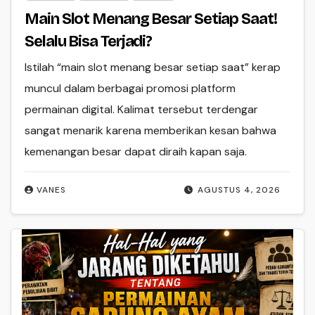
Main Slot Menang Besar Setiap Saat!
Selalu Bisa Terjadi?
Istilah “main slot menang besar setiap saat” kerap
muncul dalam berbagai promosi platform
permainan digital. Kalimat tersebut terdengar
sangat menarik karena memberikan kesan bahwa
kemenangan besar dapat diraih kapan saja.
VANES
AGUSTUS 4, 2026