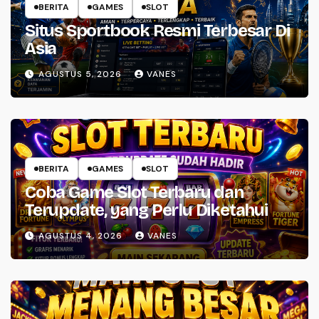
BERITA
GAMES
SLOT
Situs Sportbook Resmi Terbesar Di
Asia
AGUSTUS 5, 2026
VANES
BERITA
GAMES
SLOT
Coba Game Slot Terbaru dan
Terupdate, yang Perlu Diketahui
AGUSTUS 4, 2026
VANES