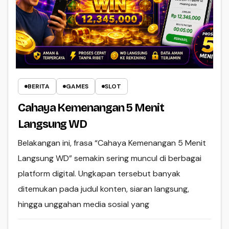
BERITA
GAMES
SLOT
Cahaya Kemenangan 5 Menit
Langsung WD
Belakangan ini, frasa “Cahaya Kemenangan 5 Menit
Langsung WD” semakin sering muncul di berbagai
platform digital. Ungkapan tersebut banyak
ditemukan pada judul konten, siaran langsung,
hingga unggahan media sosial yang