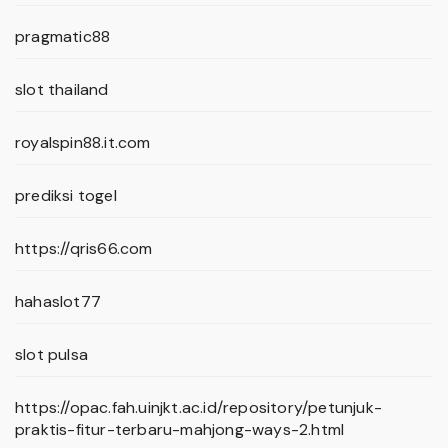
pragmatic88
slot thailand
royalspin88.it.com
prediksi togel
https://qris66.com
hahaslot77
slot pulsa
https://opac.fah.uinjkt.ac.id/repository/petunjuk-
praktis-fitur-terbaru-mahjong-ways-2.html