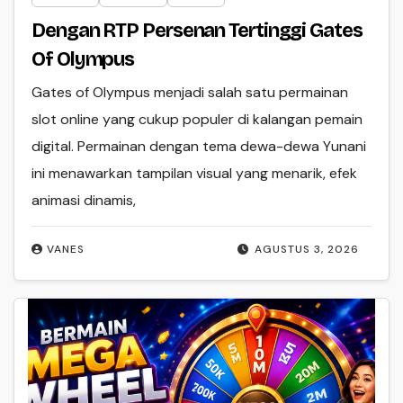
Dengan RTP Persenan Tertinggi Gates
Of Olympus
Gates of Olympus menjadi salah satu permainan
slot online yang cukup populer di kalangan pemain
digital. Permainan dengan tema dewa-dewa Yunani
ini menawarkan tampilan visual yang menarik, efek
animasi dinamis,
VANES
AGUSTUS 3, 2026