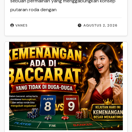
sebuah permainan yang menggabungkan konsep
putaran roda dengan
VANES
AGUSTUS 2, 2026