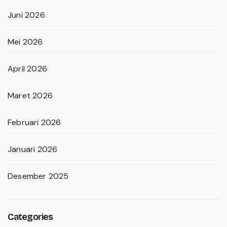
Juni 2026
Mei 2026
April 2026
Maret 2026
Februari 2026
Januari 2026
Desember 2025
Categories