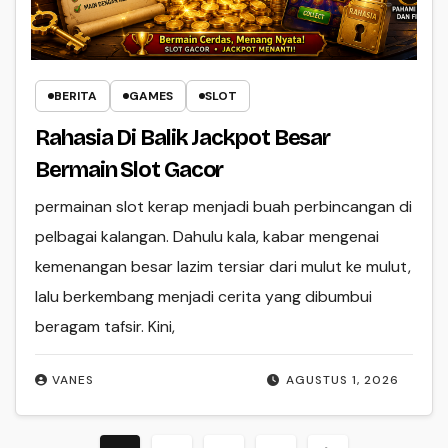
BERITA
GAMES
SLOT
Rahasia Di Balik Jackpot Besar
Bermain Slot Gacor
permainan slot kerap menjadi buah perbincangan di
pelbagai kalangan. Dahulu kala, kabar mengenai
kemenangan besar lazim tersiar dari mulut ke mulut,
lalu berkembang menjadi cerita yang dibumbui
beragam tafsir. Kini,
VANES
AGUSTUS 1, 2026