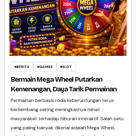
BERITA
GAMES
SLOT
Bermain Mega Wheel Putarkan
Kemenangan, Daya Tarik Permainan
Permainan berbasis roda keberuntungan terus
berkembang seiring meningkatnya minat
masyarakat terhadap hiburan interaktif. Salah satu
yang paling banyak dikenal adalah Mega Wheel,