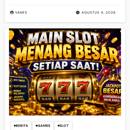
VANES
AGUSTUS 4, 2026
BERITA
GAMES
SLOT