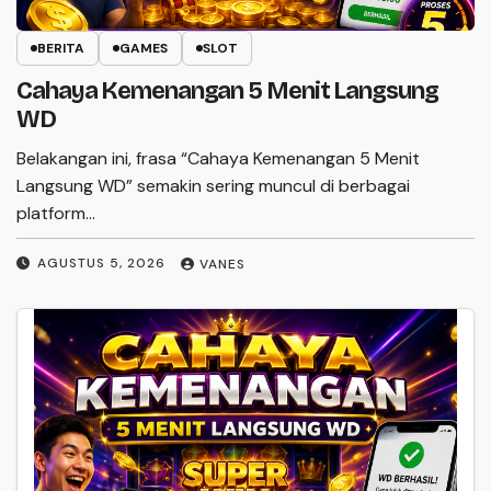
BERITA
GAMES
SLOT
Cahaya Kemenangan 5 Menit Langsung
WD
Belakangan ini, frasa “Cahaya Kemenangan 5 Menit
Langsung WD” semakin sering muncul di berbagai
platform…
AGUSTUS 5, 2026
VANES