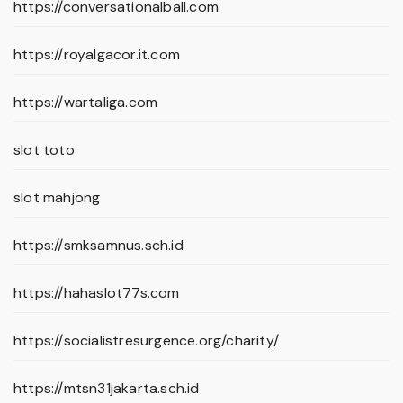
https://conversationalball.com
https://royalgacor.it.com
https://wartaliga.com
slot toto
slot mahjong
https://smksamnus.sch.id
https://hahaslot77s.com
https://socialistresurgence.org/charity/
https://mtsn31jakarta.sch.id