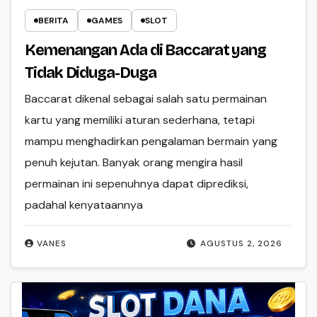
BERITA
GAMES
SLOT
Kemenangan Ada di Baccarat yang
Tidak Diduga-Duga
Baccarat dikenal sebagai salah satu permainan
kartu yang memiliki aturan sederhana, tetapi
mampu menghadirkan pengalaman bermain yang
penuh kejutan. Banyak orang mengira hasil
permainan ini sepenuhnya dapat diprediksi,
padahal kenyataannya
VANES
AGUSTUS 2, 2026