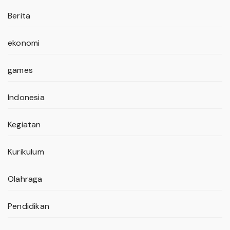
Berita
ekonomi
games
Indonesia
Kegiatan
Kurikulum
Olahraga
Pendidikan