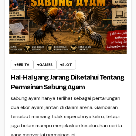
BERITA
GAMES
SLOT
Hal-Hal yang Jarang Diketahui Tentang
Permainan Sabung Ayam
sabung ayam hanya terlihat sebagai pertarungan
dua ekor ayam jantan di dalam arena. Gambaran
tersebut memang tidak sepenuhnya keliru, tetapi
juga belum mampu menjelaskan keseluruhan cerita
yang menyertai permainan ini.