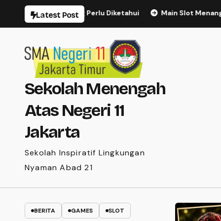
Skip
te, yang Perlu Diketahui
Main Slot Menang Besar Setiap Sa
Latest Post
to
content
Sekolah Menengah
Atas Negeri 11
Jakarta
Sekolah Inspiratif Lingkungan
Nyaman Abad 21
BERITA
GAMES
SLOT