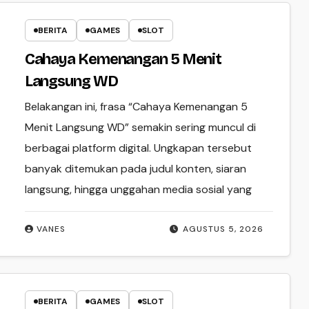
BERITA
GAMES
SLOT
Cahaya Kemenangan 5 Menit
Langsung WD
Belakangan ini, frasa “Cahaya Kemenangan 5
Menit Langsung WD” semakin sering muncul di
berbagai platform digital. Ungkapan tersebut
banyak ditemukan pada judul konten, siaran
langsung, hingga unggahan media sosial yang
VANES
AGUSTUS 5, 2026
BERITA
GAMES
SLOT