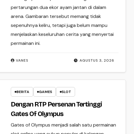
pertarungan dua ekor ayam jantan di dalam
arena. Gambaran tersebut memang tidak
sepenuhnya keliru, tetapi juga belum mampu
menjelaskan keseluruhan cerita yang menyertai
permainan ini.
VANES
AGUSTUS 3, 2026
BERITA
GAMES
SLOT
Dengan RTP Persenan Tertinggi
Gates Of Olympus
Gates of Olympus menjadi salah satu permainan
slot online yang cukup populer di kalangan