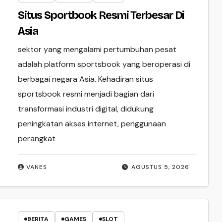
Situs Sportbook Resmi Terbesar Di
Asia
sektor yang mengalami pertumbuhan pesat
adalah platform sportsbook yang beroperasi di
berbagai negara Asia. Kehadiran situs
sportsbook resmi menjadi bagian dari
transformasi industri digital, didukung
peningkatan akses internet, penggunaan
perangkat
VANES
AGUSTUS 5, 2026
BERITA
GAMES
SLOT