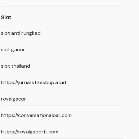
Slot
slot anti rungkad
slot gacor
slot thailand
https://jurnal.stikesbup.ac.id
royalgacor
https://conversationalball.com
https://royalgacor.it.com