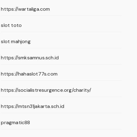
https://wartaliga.com
slot toto
slot mahjong
https://smksamnus.sch.id
https://hahaslot77s.com
https://socialistresurgence.org/charity/
https://mtsn31jakarta.sch.id
pragmatic88