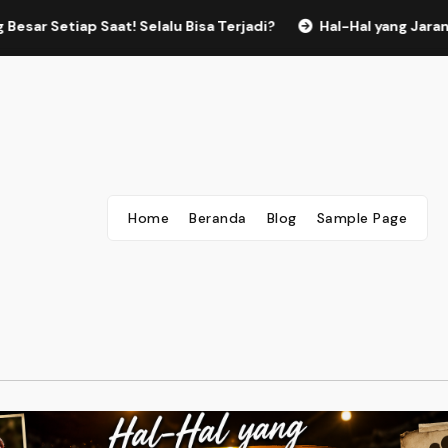
at! Selalu Bisa Terjadi?
Hal-Hal yang Jarang Diketahui 
Home
Beranda
Blog
Sample Page