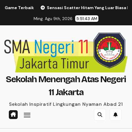
Skip
Sensasi Scatter Hitam Yang Luar Biasa Fenomena Menarik Perha
to
Ming. Agu 9th, 2026
5:51:45 AM
content
Sekolah Menengah Atas Negeri
11 Jakarta
Sekolah Inspiratif Lingkungan Nyaman Abad 21