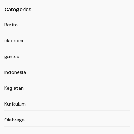
Categories
Berita
ekonomi
games
Indonesia
Kegiatan
Kurikulum
Olahraga