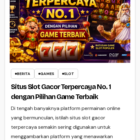
BERITA
GAMES
SLOT
Situs Slot Gacor Terpercaya No. 1
dengan Pilihan Game Terbaik
Di tengah banyaknya platform permainan online
yang bermunculan, istilah situs slot gacor
terpercaya semakin sering digunakan untuk
menggambarkan platform yang menawarkan