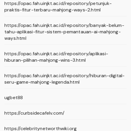
https://opac.fah.uinjkt.ac.id/repository/petunjuk-
praktis-fitur-terbaru-mahjong-ways-2.html
https://opac.fah.uinjkt.ac.id/repository/banyak-belum-
tahu-aplikasi-fitur-sistem-pemantauan-ai-mahjong-
ways.html
https://opac.fah.uinjkt.ac.id/repository/aplikasi-
hiburan-pilihan-mahjong-wins-3.html
https://opac.fah.uinjkt.ac.id/repository/hiburan-digital-
seru-game-mahjong-legenda.html
ugbet88
https://curbsidecafelv.com/
https://celebritynetworthwiki.org