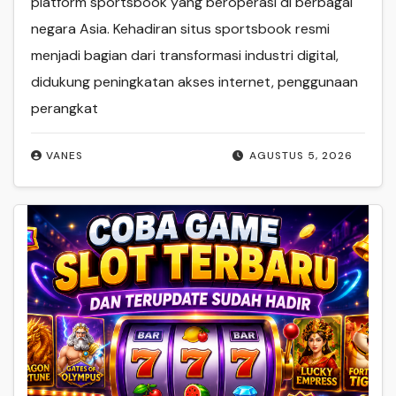
platform sportsbook yang beroperasi di berbagai
negara Asia. Kehadiran situs sportsbook resmi
menjadi bagian dari transformasi industri digital,
didukung peningkatan akses internet, penggunaan
perangkat
VANES
AGUSTUS 5, 2026