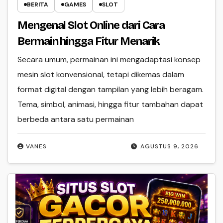
BERITA
GAMES
SLOT
Mengenal Slot Online dari Cara
Bermain hingga Fitur Menarik
Secara umum, permainan ini mengadaptasi konsep
mesin slot konvensional, tetapi dikemas dalam
format digital dengan tampilan yang lebih beragam.
Tema, simbol, animasi, hingga fitur tambahan dapat
berbeda antara satu permainan
VANES
AGUSTUS 9, 2026