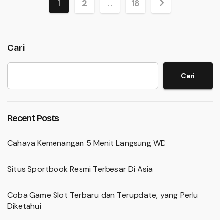
Paginasi
1
2
…
18
pos
Cari
Cari
Recent Posts
Cahaya Kemenangan 5 Menit Langsung WD
Situs Sportbook Resmi Terbesar Di Asia
Coba Game Slot Terbaru dan Terupdate, yang Perlu
Diketahui