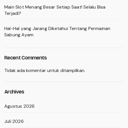
Main Slot Menang Besar Setiap Saat! Selalu Bisa
Terjadi?
Hal-Hal yang Jarang Diketahui Tentang Permainan
Sabung Ayam
Recent Comments
Tidak ada komentar untuk ditampilkan.
Archives
Agustus 2026
Juli 2026