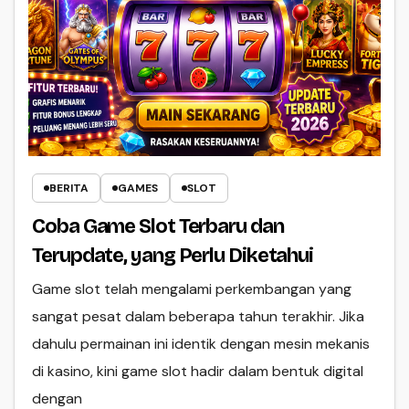
BERITA
GAMES
SLOT
Coba Game Slot Terbaru dan
Terupdate, yang Perlu Diketahui
Game slot telah mengalami perkembangan yang
sangat pesat dalam beberapa tahun terakhir. Jika
dahulu permainan ini identik dengan mesin mekanis
di kasino, kini game slot hadir dalam bentuk digital
dengan