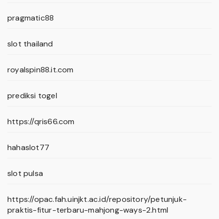
pragmatic88
slot thailand
royalspin88.it.com
prediksi togel
https://qris66.com
hahaslot77
slot pulsa
https://opac.fah.uinjkt.ac.id/repository/petunjuk-
praktis-fitur-terbaru-mahjong-ways-2.html