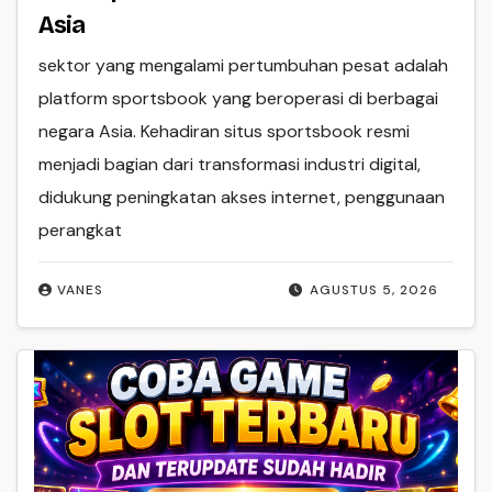
Asia
sektor yang mengalami pertumbuhan pesat adalah
platform sportsbook yang beroperasi di berbagai
negara Asia. Kehadiran situs sportsbook resmi
menjadi bagian dari transformasi industri digital,
didukung peningkatan akses internet, penggunaan
perangkat
VANES
AGUSTUS 5, 2026