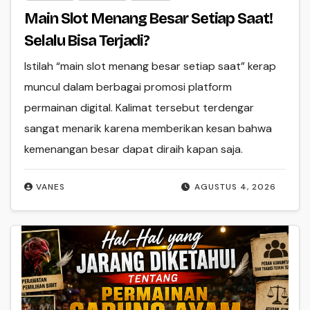
Main Slot Menang Besar Setiap Saat!
Selalu Bisa Terjadi?
Istilah “main slot menang besar setiap saat” kerap
muncul dalam berbagai promosi platform
permainan digital. Kalimat tersebut terdengar
sangat menarik karena memberikan kesan bahwa
kemenangan besar dapat diraih kapan saja.
VANES
AGUSTUS 4, 2026