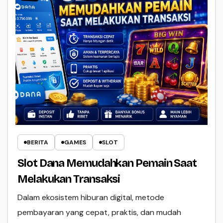
BERITA
GAMES
SLOT
Slot Dana Memudahkan Pemain Saat
Melakukan Transaksi
Dalam ekosistem hiburan digital, metode
pembayaran yang cepat, praktis, dan mudah