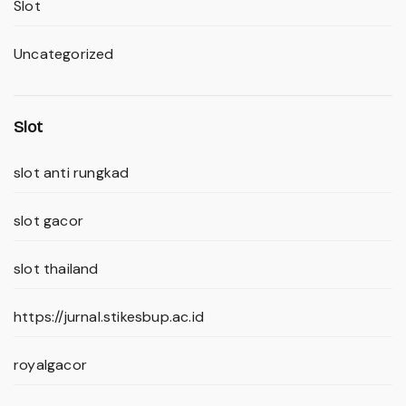
Slot
Uncategorized
Slot
slot anti rungkad
slot gacor
slot thailand
https://jurnal.stikesbup.ac.id
royalgacor