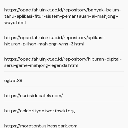
https://opac.fah.uinjkt.ac.id/repository/banyak-belum-
tahu-aplikasi-fitur-sistem-pemantauan-ai-mahjong-
ways.html
https://opac.fah.uinjkt.ac.id/repository/aplikasi-
hiburan-pilihan-mahjong-wins-3.html
https://opac.fah.uinjkt.ac.id/repository/hiburan-digital-
seru-game-mahjong-legenda.html
ugbet88
https://curbsidecafelv.com/
https://celebritynetworthwiki.org
https://moretonbusinesspark.com