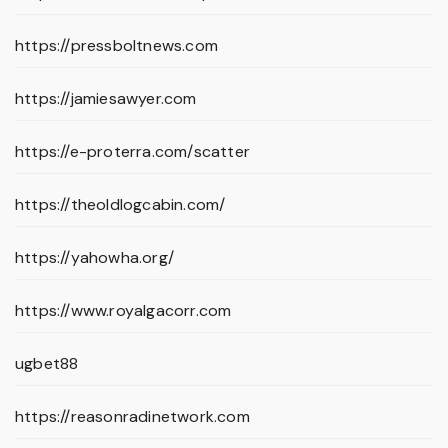
https://pressboltnews.com
https://jamiesawyer.com
https://e-proterra.com/scatter
https://theoldlogcabin.com/
https://yahowha.org/
https://www.royalgacorr.com
ugbet88
https://reasonradinetwork.com