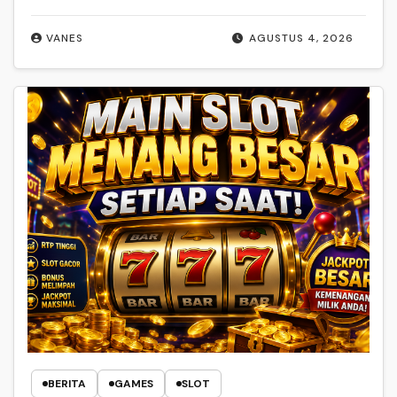
VANES
AGUSTUS 4, 2026
BERITA
GAMES
SLOT