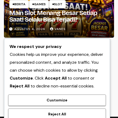
BERITA
GAMES
SLOT
Main Slot Menang Besar Setiap
Saat! Selalu Bisa Terjadi?
AGUSTUS 4, 2026
VANES
We respect your privacy
Cookies help us improve your experience, deliver
personalized content, and analyze traffic. You
can choose which cookies to allow by clicking
Customize
. Click
Accept All
to consent or
Reject All
to decline non-essential cookies.
Sekolah Menengah Atas
Negeri 11 Jakarta
Customize
Reject All