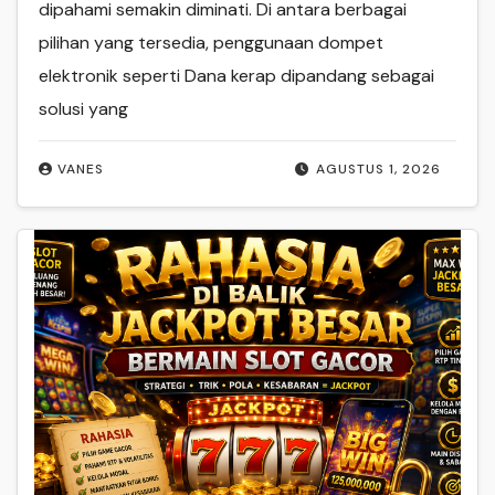
dipahami semakin diminati. Di antara berbagai
pilihan yang tersedia, penggunaan dompet
elektronik seperti Dana kerap dipandang sebagai
solusi yang
VANES
AGUSTUS 1, 2026