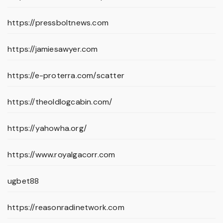
https://pressboltnews.com
https://jamiesawyer.com
https://e-proterra.com/scatter
https://theoldlogcabin.com/
https://yahowha.org/
https://www.royalgacorr.com
ugbet88
https://reasonradinetwork.com