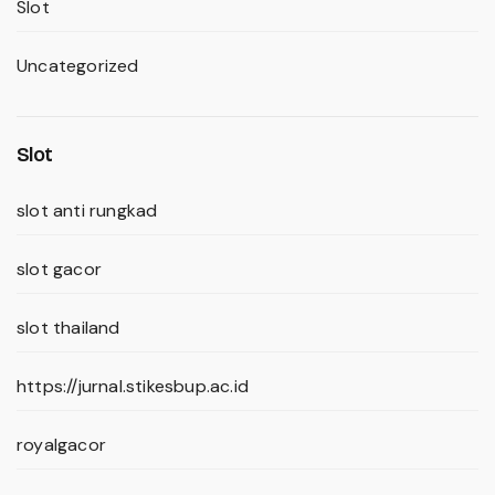
Slot
Uncategorized
Slot
slot anti rungkad
slot gacor
slot thailand
https://jurnal.stikesbup.ac.id
royalgacor