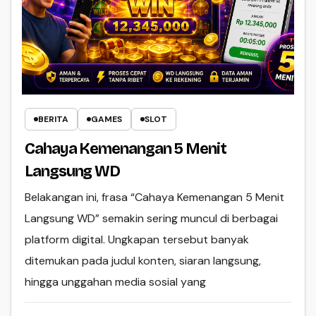
BERITA
GAMES
SLOT
Cahaya Kemenangan 5 Menit
Langsung WD
Belakangan ini, frasa “Cahaya Kemenangan 5 Menit
Langsung WD” semakin sering muncul di berbagai
platform digital. Ungkapan tersebut banyak
ditemukan pada judul konten, siaran langsung,
hingga unggahan media sosial yang