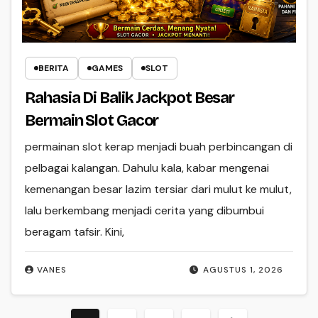
BERITA
GAMES
SLOT
Rahasia Di Balik Jackpot Besar
Bermain Slot Gacor
permainan slot kerap menjadi buah perbincangan di
pelbagai kalangan. Dahulu kala, kabar mengenai
kemenangan besar lazim tersiar dari mulut ke mulut,
lalu berkembang menjadi cerita yang dibumbui
beragam tafsir. Kini,
VANES
AGUSTUS 1, 2026