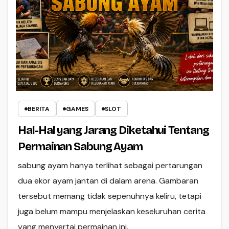
BERITA
GAMES
SLOT
Hal-Hal yang Jarang Diketahui Tentang
Permainan Sabung Ayam
sabung ayam hanya terlihat sebagai pertarungan
dua ekor ayam jantan di dalam arena. Gambaran
tersebut memang tidak sepenuhnya keliru, tetapi
juga belum mampu menjelaskan keseluruhan cerita
yang menyertai permainan ini.