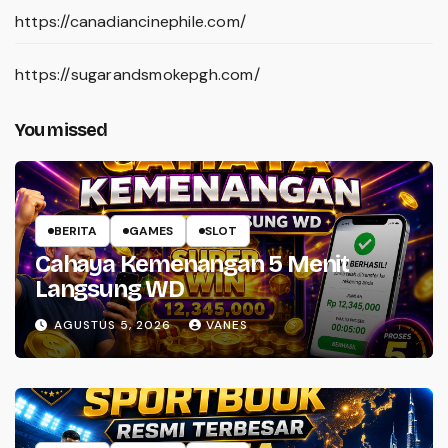
https://canadiancinephile.com/
https://sugarandsmokepgh.com/
You missed
BERITA
GAMES
SLOT
Cahaya Kemenangan 5 Menit
Langsung WD
AGUSTUS 5, 2026
VANES