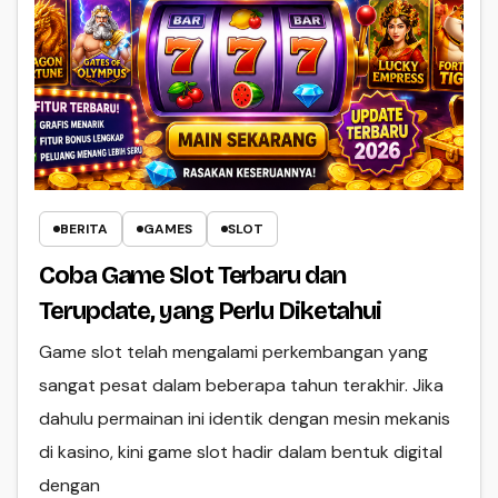
BERITA
GAMES
SLOT
Coba Game Slot Terbaru dan
Terupdate, yang Perlu Diketahui
Game slot telah mengalami perkembangan yang
sangat pesat dalam beberapa tahun terakhir. Jika
dahulu permainan ini identik dengan mesin mekanis
di kasino, kini game slot hadir dalam bentuk digital
dengan