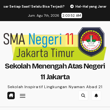
Skip
u Bisa Terjadi?
Hal-Hal yang Jarang Diketahui Tentang P
to
Jum. Agu 7th, 2026
2:03:54 AM
content
Sekolah Menengah Atas Negeri
11 Jakarta
Sekolah Inspiratif Lingkungan Nyaman Abad 21