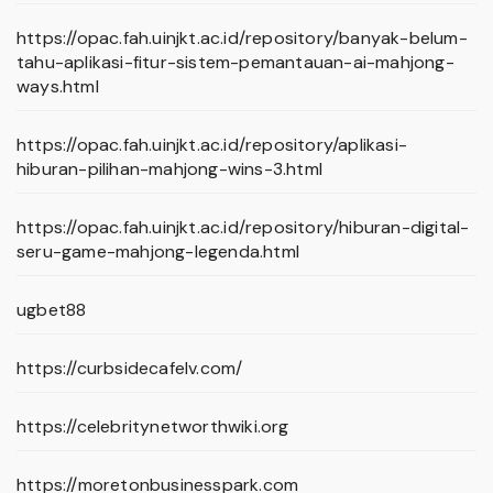
https://opac.fah.uinjkt.ac.id/repository/banyak-belum-
tahu-aplikasi-fitur-sistem-pemantauan-ai-mahjong-
ways.html
https://opac.fah.uinjkt.ac.id/repository/aplikasi-
hiburan-pilihan-mahjong-wins-3.html
https://opac.fah.uinjkt.ac.id/repository/hiburan-digital-
seru-game-mahjong-legenda.html
ugbet88
https://curbsidecafelv.com/
https://celebritynetworthwiki.org
https://moretonbusinesspark.com