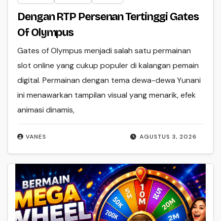
Dengan RTP Persenan Tertinggi Gates
Of Olympus
Gates of Olympus menjadi salah satu permainan
slot online yang cukup populer di kalangan pemain
digital. Permainan dengan tema dewa-dewa Yunani
ini menawarkan tampilan visual yang menarik, efek
animasi dinamis,
VANES
AGUSTUS 3, 2026