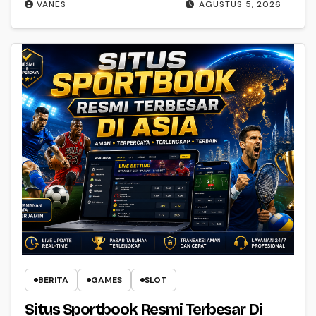
VANES
AGUSTUS 5, 2026
BERITA
GAMES
SLOT
Situs Sportbook Resmi Terbesar Di