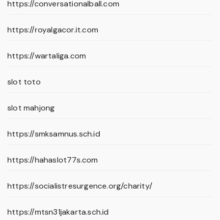
https://conversationalball.com
https://royalgacor.it.com
https://wartaliga.com
slot toto
slot mahjong
https://smksamnus.sch.id
https://hahaslot77s.com
https://socialistresurgence.org/charity/
https://mtsn31jakarta.sch.id