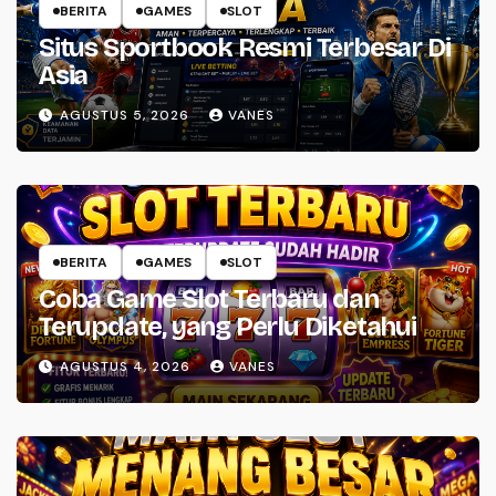
BERITA
GAMES
SLOT
Situs Sportbook Resmi Terbesar Di
Asia
AGUSTUS 5, 2026
VANES
BERITA
GAMES
SLOT
Coba Game Slot Terbaru dan
Terupdate, yang Perlu Diketahui
AGUSTUS 4, 2026
VANES