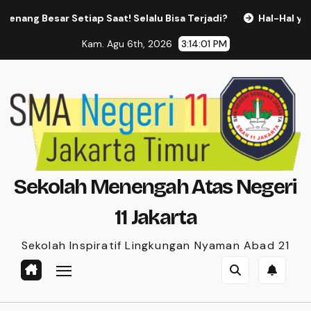
Skip
at! Selalu Bisa Terjadi?
Hal-Hal yang Jarang Diketahui T
to
Kam. Agu 6th, 2026
3:14:03 PM
content
Sekolah Menengah Atas Negeri
11 Jakarta
Sekolah Inspiratif Lingkungan Nyaman Abad 21