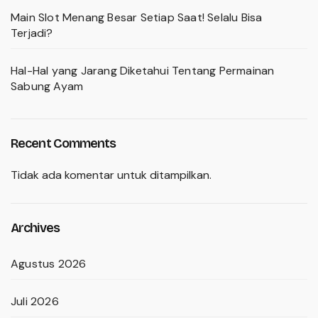
Main Slot Menang Besar Setiap Saat! Selalu Bisa
Terjadi?
Hal-Hal yang Jarang Diketahui Tentang Permainan
Sabung Ayam
Recent Comments
Tidak ada komentar untuk ditampilkan.
Archives
Agustus 2026
Juli 2026