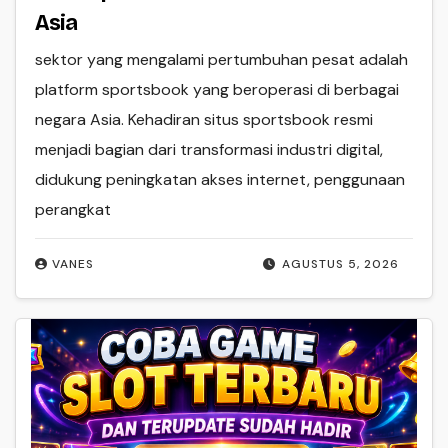
Asia
sektor yang mengalami pertumbuhan pesat adalah
platform sportsbook yang beroperasi di berbagai
negara Asia. Kehadiran situs sportsbook resmi
menjadi bagian dari transformasi industri digital,
didukung peningkatan akses internet, penggunaan
perangkat
VANES
AGUSTUS 5, 2026