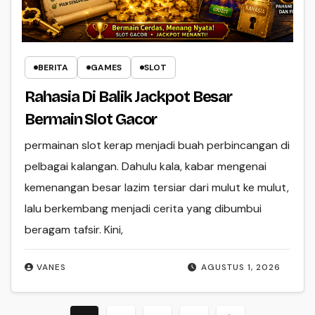
BERITA
GAMES
SLOT
Rahasia Di Balik Jackpot Besar
Bermain Slot Gacor
permainan slot kerap menjadi buah perbincangan di
pelbagai kalangan. Dahulu kala, kabar mengenai
kemenangan besar lazim tersiar dari mulut ke mulut,
lalu berkembang menjadi cerita yang dibumbui
beragam tafsir. Kini,
VANES
AGUSTUS 1, 2026