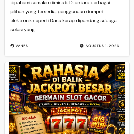
dipahami semakin diminati. Di antara berbagai
pilihan yang tersedia, penggunaan dompet
elektronik seperti Dana kerap dipandang sebagai
solusi yang
VANES
AGUSTUS 1, 2026