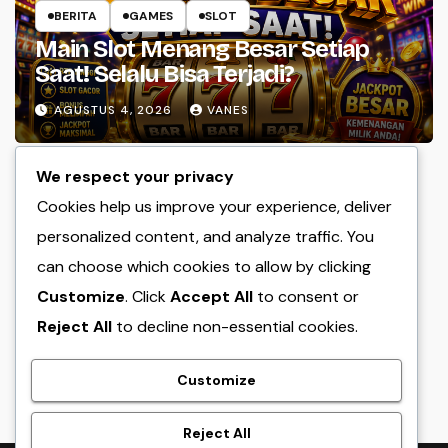
BERITA
GAMES
SLOT
Main Slot Menang Besar Setiap
Saat! Selalu Bisa Terjadi?
AGUSTUS 4, 2026
VANES
We respect your privacy
Cookies help us improve your experience, deliver
personalized content, and analyze traffic. You
can choose which cookies to allow by clicking
Customize
. Click
Accept All
to consent or
Reject All
to decline non-essential cookies.
Sekolah Menengah Atas
Negeri 11 Jakarta
Customize
Reject All