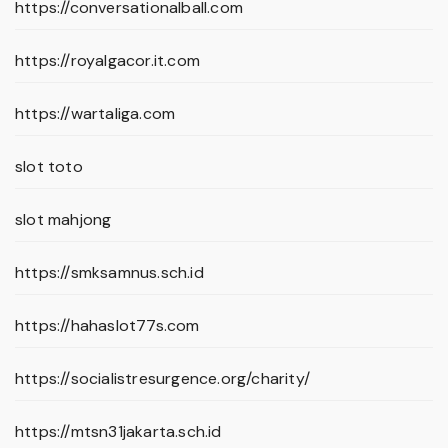
https://conversationalball.com
https://royalgacor.it.com
https://wartaliga.com
slot toto
slot mahjong
https://smksamnus.sch.id
https://hahaslot77s.com
https://socialistresurgence.org/charity/
https://mtsn31jakarta.sch.id