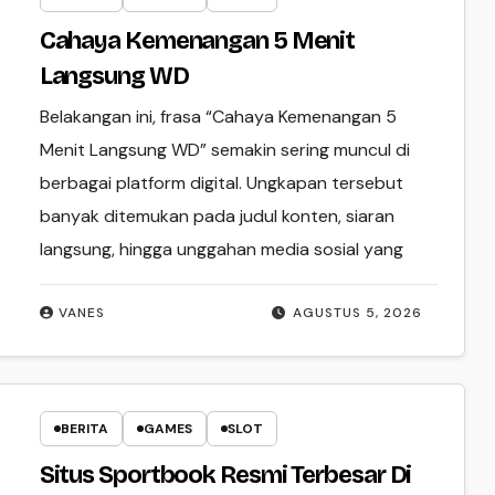
Cahaya Kemenangan 5 Menit
Langsung WD
Belakangan ini, frasa “Cahaya Kemenangan 5
Menit Langsung WD” semakin sering muncul di
berbagai platform digital. Ungkapan tersebut
banyak ditemukan pada judul konten, siaran
langsung, hingga unggahan media sosial yang
VANES
AGUSTUS 5, 2026
BERITA
GAMES
SLOT
Situs Sportbook Resmi Terbesar Di