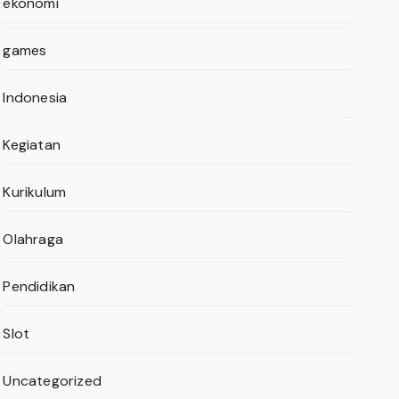
ekonomi
games
Indonesia
Kegiatan
Kurikulum
Olahraga
Pendidikan
Slot
Uncategorized