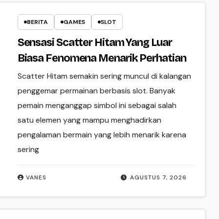
BERITA
GAMES
SLOT
Sensasi Scatter Hitam Yang Luar
Biasa Fenomena Menarik Perhatian
Scatter Hitam semakin sering muncul di kalangan
penggemar permainan berbasis slot. Banyak
pemain menganggap simbol ini sebagai salah
satu elemen yang mampu menghadirkan
pengalaman bermain yang lebih menarik karena
sering
VANES
AGUSTUS 7, 2026