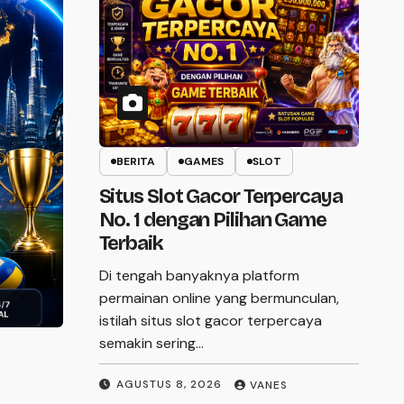
Sensasi Scatter
Hitam Yang Luar
Biasa Fenomena
Menarik Perhatian
Scatter Hitam semakin sering muncul di
BERITA
GAMES
SLOT
kalangan penggemar permainan berbasis
Situs Slot Gacor Terpercaya
slot. Banyak pemain menganggap simbol
No. 1 dengan Pilihan Game
ini sebagai salah satu elemen yang
Terbaik
mampu menghadirkan pengalaman
Di tengah banyaknya platform
bermain…
permainan online yang bermunculan,
istilah situs slot gacor terpercaya
semakin sering…
AGUSTUS 7, 2026
VANES
AGUSTUS 8, 2026
VANES