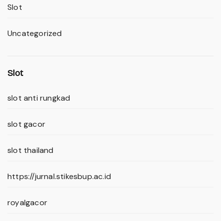
Slot
Uncategorized
Slot
slot anti rungkad
slot gacor
slot thailand
https://jurnal.stikesbup.ac.id
royalgacor