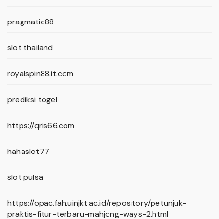
pragmatic88
slot thailand
royalspin88.it.com
prediksi togel
https://qris66.com
hahaslot77
slot pulsa
https://opac.fah.uinjkt.ac.id/repository/petunjuk-
praktis-fitur-terbaru-mahjong-ways-2.html