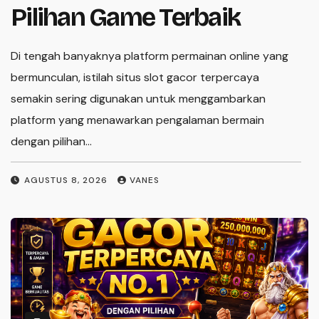
Pilihan Game Terbaik
Fe
Pe
i tengah banyaknya platform permainan online yang
Scatt
rmunculan, istilah situs slot gacor terpercaya
pengg
emakin sering digunakan untuk menggambarkan
menga
latform yang menawarkan pengalaman bermain
mampu
engan pilihan…
AGU
AGUSTUS 8, 2026
VANES