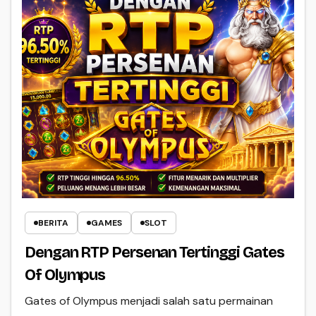
BERITA
GAMES
SLOT
Dengan RTP Persenan Tertinggi Gates
Of Olympus
Gates of Olympus menjadi salah satu permainan