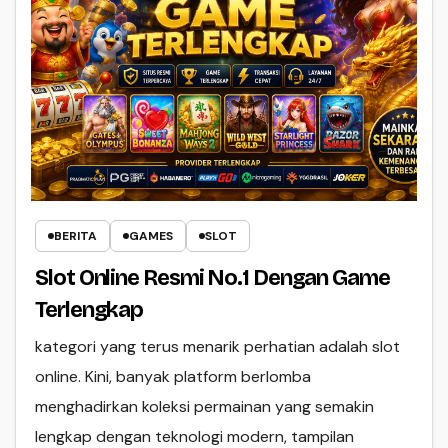
BERITA
GAMES
SLOT
Slot Online Resmi No.1 Dengan Game
Terlengkap
kategori yang terus menarik perhatian adalah slot
online. Kini, banyak platform berlomba
menghadirkan koleksi permainan yang semakin
lengkap dengan teknologi modern, tampilan