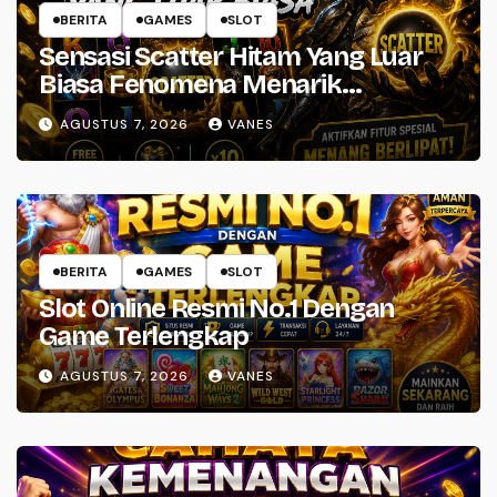
BERITA
GAMES
SLOT
Sensasi Scatter Hitam Yang Luar
Biasa Fenomena Menarik
Perhatian
AGUSTUS 7, 2026
VANES
BERITA
GAMES
SLOT
Slot Online Resmi No.1 Dengan
Game Terlengkap
AGUSTUS 7, 2026
VANES