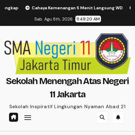
Skip
 Kemenangan 5 Menit Langsung WD
Situs Sportbook Resm
to
Sab. Agu 8th, 2026
11:49:22 AM
content
Sekolah Menengah Atas Negeri
11 Jakarta
Sekolah Inspiratif Lingkungan Nyaman Abad 21