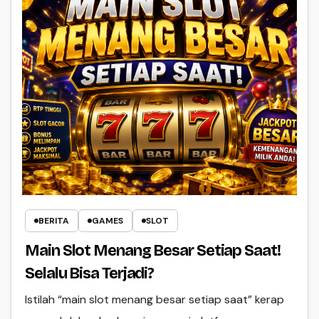
BERITA
GAMES
SLOT
Main Slot Menang Besar Setiap Saat!
Selalu Bisa Terjadi?
Istilah “main slot menang besar setiap saat” kerap