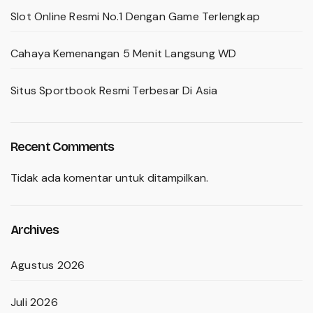
Slot Online Resmi No.1 Dengan Game Terlengkap
Cahaya Kemenangan 5 Menit Langsung WD
Situs Sportbook Resmi Terbesar Di Asia
Recent Comments
Tidak ada komentar untuk ditampilkan.
Archives
Agustus 2026
Juli 2026