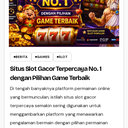
BERITA
GAMES
SLOT
Situs Slot Gacor Terpercaya No. 1
dengan Pilihan Game Terbaik
Di tengah banyaknya platform permainan online
yang bermunculan, istilah situs slot gacor
terpercaya semakin sering digunakan untuk
menggambarkan platform yang menawarkan
pengalaman bermain dengan pilihan permainan