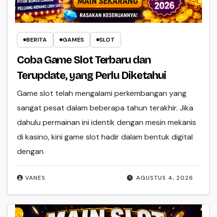
BERITA
GAMES
SLOT
Coba Game Slot Terbaru dan
Terupdate, yang Perlu Diketahui
Game slot telah mengalami perkembangan yang
sangat pesat dalam beberapa tahun terakhir. Jika
dahulu permainan ini identik dengan mesin mekanis
di kasino, kini game slot hadir dalam bentuk digital
dengan
VANES
AGUSTUS 4, 2026