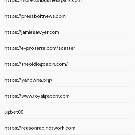
https://moretonbusinesspark.com
https://pressboltnews.com
https://jamiesawyer.com
https://e-proterra.com/scatter
https://theoldlogcabin.com/
https://yahowha.org/
https://www.royalgacorr.com
ugbet88
https://reasonradinetwork.com