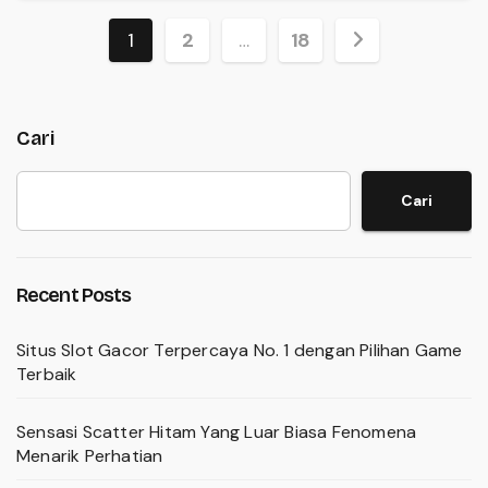
Paginasi
1
2
…
18
pos
Cari
Cari
Recent Posts
Situs Slot Gacor Terpercaya No. 1 dengan Pilihan Game
Terbaik
Sensasi Scatter Hitam Yang Luar Biasa Fenomena
Menarik Perhatian