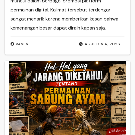
muncul dalam berbagai promosi platform
permainan digital. Kalimat tersebut terdengar
sangat menarik karena memberikan kesan bahwa
kemenangan besar dapat diraih kapan saja.
VANES
AGUSTUS 4, 2026