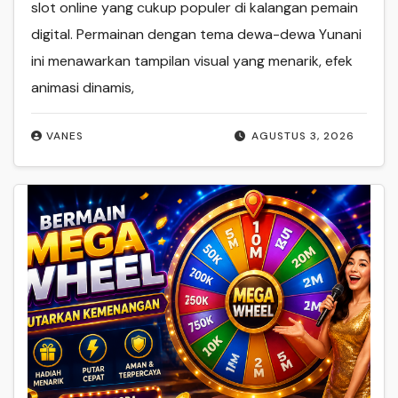
slot online yang cukup populer di kalangan pemain
digital. Permainan dengan tema dewa-dewa Yunani
ini menawarkan tampilan visual yang menarik, efek
animasi dinamis,
VANES
AGUSTUS 3, 2026