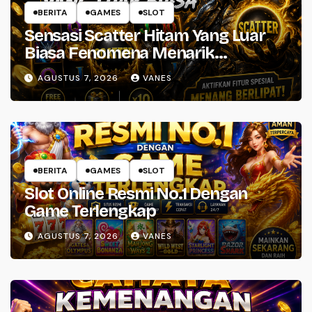
BERITA
GAMES
SLOT
Sensasi Scatter Hitam Yang Luar
Biasa Fenomena Menarik
Perhatian
AGUSTUS 7, 2026
VANES
BERITA
GAMES
SLOT
Slot Online Resmi No.1 Dengan
Game Terlengkap
AGUSTUS 7, 2026
VANES