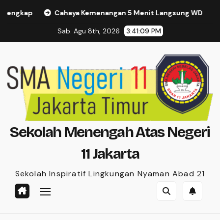
Skip
ahaya Kemenangan 5 Menit Langsung WD
Situs Sportbook
to
Sab. Agu 8th, 2026
3:41:11 PM
content
Sekolah Menengah Atas Negeri
11 Jakarta
Sekolah Inspiratif Lingkungan Nyaman Abad 21