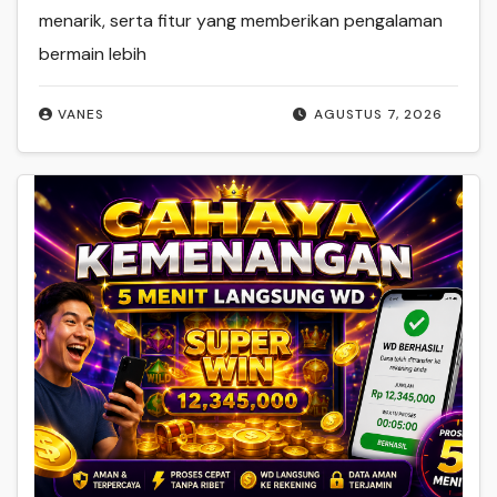
menarik, serta fitur yang memberikan pengalaman
bermain lebih
VANES
AGUSTUS 7, 2026