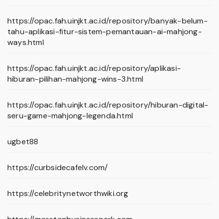
https://opac.fah.uinjkt.ac.id/repository/banyak-belum-
tahu-aplikasi-fitur-sistem-pemantauan-ai-mahjong-
ways.html
https://opac.fah.uinjkt.ac.id/repository/aplikasi-
hiburan-pilihan-mahjong-wins-3.html
https://opac.fah.uinjkt.ac.id/repository/hiburan-digital-
seru-game-mahjong-legenda.html
ugbet88
https://curbsidecafelv.com/
https://celebritynetworthwiki.org