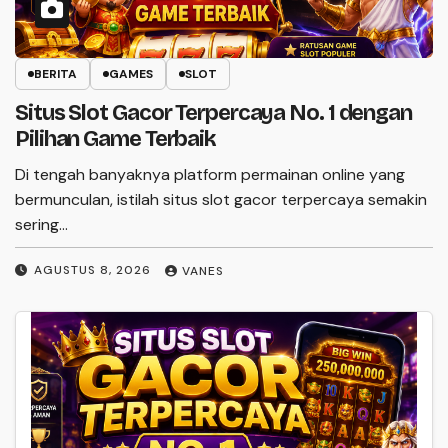
BERITA
GAMES
SLOT
Situs Slot Gacor Terpercaya No. 1 dengan
Pilihan Game Terbaik
Di tengah banyaknya platform permainan online yang
bermunculan, istilah situs slot gacor terpercaya semakin
sering…
AGUSTUS 8, 2026
VANES