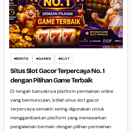
BERITA
GAMES
SLOT
Situs Slot Gacor Terpercaya No. 1
dengan Pilihan Game Terbaik
Di tengah banyaknya platform permainan online
yang bermunculan, istilah situs slot gacor
terpercaya semakin sering digunakan untuk
menggambarkan platform yang menawarkan
pengalaman bermain dengan pilihan permainan