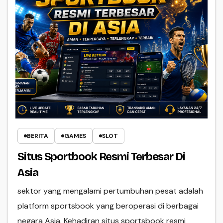
BERITA
GAMES
SLOT
Situs Sportbook Resmi Terbesar Di
Asia
sektor yang mengalami pertumbuhan pesat adalah
platform sportsbook yang beroperasi di berbagai
negara Asia. Kehadiran situs sportsbook resmi