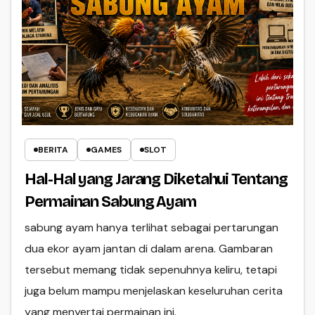
BERITA
GAMES
SLOT
Hal-Hal yang Jarang Diketahui Tentang
Permainan Sabung Ayam
sabung ayam hanya terlihat sebagai pertarungan
dua ekor ayam jantan di dalam arena. Gambaran
tersebut memang tidak sepenuhnya keliru, tetapi
juga belum mampu menjelaskan keseluruhan cerita
yang menyertai permainan ini.