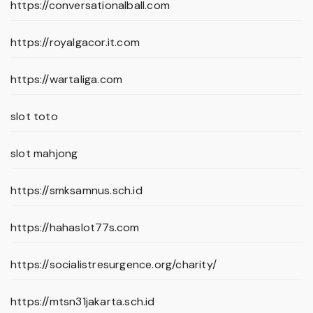
https://conversationalball.com
https://royalgacor.it.com
https://wartaliga.com
slot toto
slot mahjong
https://smksamnus.sch.id
https://hahaslot77s.com
https://socialistresurgence.org/charity/
https://mtsn31jakarta.sch.id