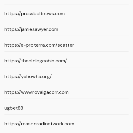
https://pressboltnews.com
https://jamiesawyer.com
https://e-proterra.com/scatter
https://theoldlogcabin.com/
https://yahowha.org/
https://www.royalgacorr.com
ugbet88
https://reasonradinetwork.com