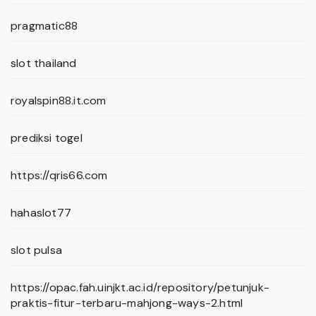
pragmatic88
slot thailand
royalspin88.it.com
prediksi togel
https://qris66.com
hahaslot77
slot pulsa
https://opac.fah.uinjkt.ac.id/repository/petunjuk-
praktis-fitur-terbaru-mahjong-ways-2.html