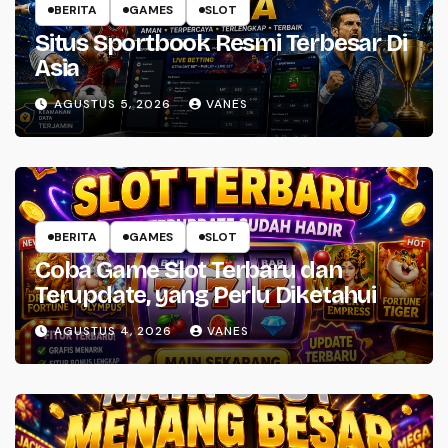
BERITA
GAMES
SLOT
Situs Sportbook Resmi Terbesar Di
Asia
AGUSTUS 5, 2026
VANES
BERITA
GAMES
SLOT
Coba Game Slot Terbaru dan
Terupdate, yang Perlu Diketahui
AGUSTUS 4, 2026
VANES