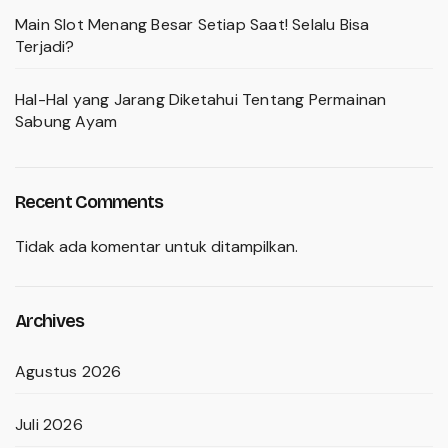
Main Slot Menang Besar Setiap Saat! Selalu Bisa
Terjadi?
Hal-Hal yang Jarang Diketahui Tentang Permainan
Sabung Ayam
Recent Comments
Tidak ada komentar untuk ditampilkan.
Archives
Agustus 2026
Juli 2026