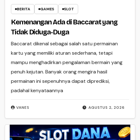
BERITA
GAMES
SLOT
Kemenangan Ada di Baccarat yang
Tidak Diduga-Duga
Baccarat dikenal sebagai salah satu permainan
kartu yang memiliki aturan sederhana, tetapi
mampu menghadirkan pengalaman bermain yang
penuh kejutan. Banyak orang mengira hasil
permainan ini sepenuhnya dapat diprediksi,
padahal kenyataannya
VANES
AGUSTUS 2, 2026