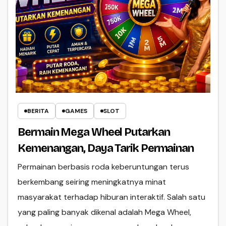
BERITA
GAMES
SLOT
Bermain Mega Wheel Putarkan
Kemenangan, Daya Tarik Permainan
Permainan berbasis roda keberuntungan terus
berkembang seiring meningkatnya minat
masyarakat terhadap hiburan interaktif. Salah satu
yang paling banyak dikenal adalah Mega Wheel,