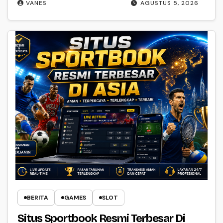
VANES
AGUSTUS 5, 2026
BERITA
GAMES
SLOT
Situs Sportbook Resmi Terbesar Di