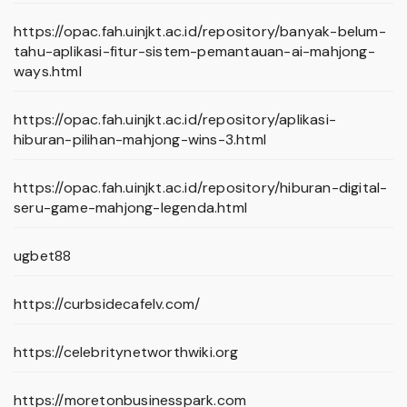
https://opac.fah.uinjkt.ac.id/repository/banyak-belum-
tahu-aplikasi-fitur-sistem-pemantauan-ai-mahjong-
ways.html
https://opac.fah.uinjkt.ac.id/repository/aplikasi-
hiburan-pilihan-mahjong-wins-3.html
https://opac.fah.uinjkt.ac.id/repository/hiburan-digital-
seru-game-mahjong-legenda.html
ugbet88
https://curbsidecafelv.com/
https://celebritynetworthwiki.org
https://moretonbusinesspark.com