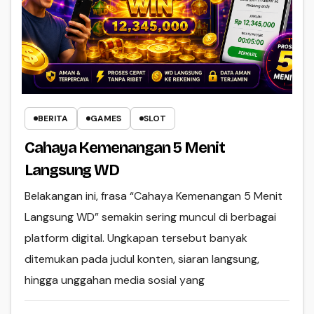
BERITA
GAMES
SLOT
Cahaya Kemenangan 5 Menit
Langsung WD
Belakangan ini, frasa “Cahaya Kemenangan 5 Menit
Langsung WD” semakin sering muncul di berbagai
platform digital. Ungkapan tersebut banyak
ditemukan pada judul konten, siaran langsung,
hingga unggahan media sosial yang