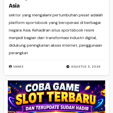
Asia
sektor yang mengalami pertumbuhan pesat adalah
platform sportsbook yang beroperasi di berbagai
negara Asia. Kehadiran situs sportsbook resmi
menjadi bagian dari transformasi industri digital,
didukung peningkatan akses internet, penggunaan
perangkat
VANES
AGUSTUS 5, 2026