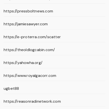
https://pressboltnews.com
https://jamiesawyer.com
https://e-proterra.com/scatter
https://theoldlogcabin.com/
https://yahowha.org/
https://www.royalgacorr.com
ugbet88
https://reasonradinetwork.com