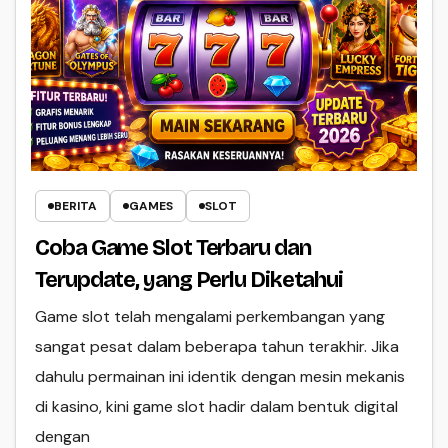
BERITA
GAMES
SLOT
Coba Game Slot Terbaru dan
Terupdate, yang Perlu Diketahui
Game slot telah mengalami perkembangan yang
sangat pesat dalam beberapa tahun terakhir. Jika
dahulu permainan ini identik dengan mesin mekanis
di kasino, kini game slot hadir dalam bentuk digital
dengan