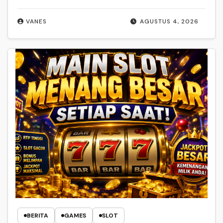
VANES
AGUSTUS 4, 2026
BERITA
GAMES
SLOT