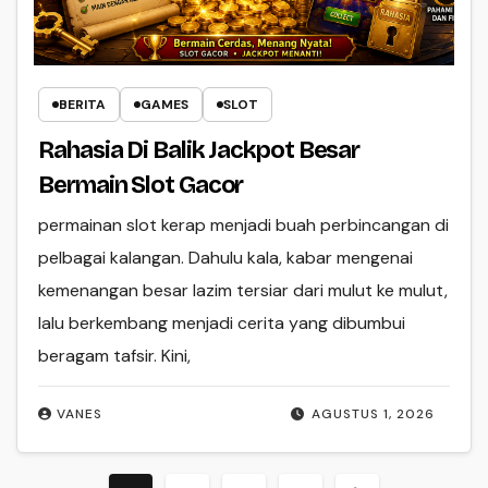
BERITA
GAMES
SLOT
Rahasia Di Balik Jackpot Besar
Bermain Slot Gacor
permainan slot kerap menjadi buah perbincangan di
pelbagai kalangan. Dahulu kala, kabar mengenai
kemenangan besar lazim tersiar dari mulut ke mulut,
lalu berkembang menjadi cerita yang dibumbui
beragam tafsir. Kini,
VANES
AGUSTUS 1, 2026