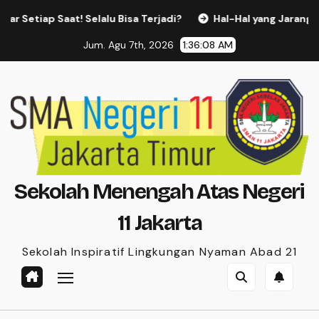
Skip
 Bisa Terjadi?
Hal-Hal yang Jarang Diketahui Tentang Pe
to
Jum. Agu 7th, 2026
1:36:10 AM
content
Sekolah Menengah Atas Negeri
11 Jakarta
Sekolah Inspiratif Lingkungan Nyaman Abad 21