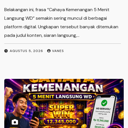
 frasa “Cahaya Kemenangan 5 Menit
sektor yang mengal
emakin sering muncul di berbagai
platform sportsboo
l. Ungkapan tersebut banyak ditemukan
negara Asia. Kehadi
en, siaran langsung,…
bagian dari transfor
026
VANES
AGUSTUS 5, 2026