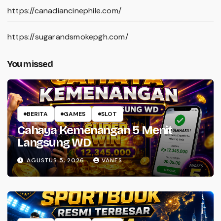
https://canadiancinephile.com/
https://sugarandsmokepgh.com/
You missed
BERITA
GAMES
SLOT
Cahaya Kemenangan 5 Menit
Langsung WD
AGUSTUS 5, 2026
VANES