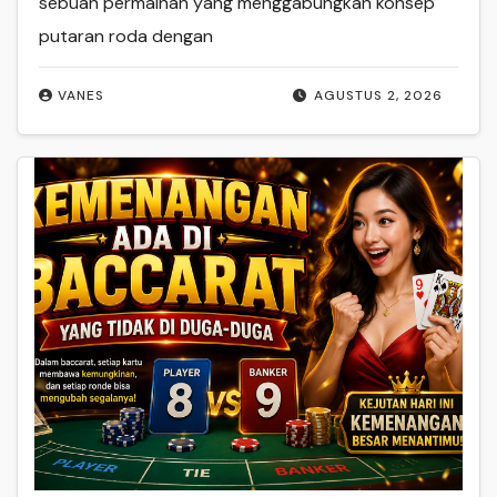
sebuah permainan yang menggabungkan konsep
putaran roda dengan
VANES
AGUSTUS 2, 2026