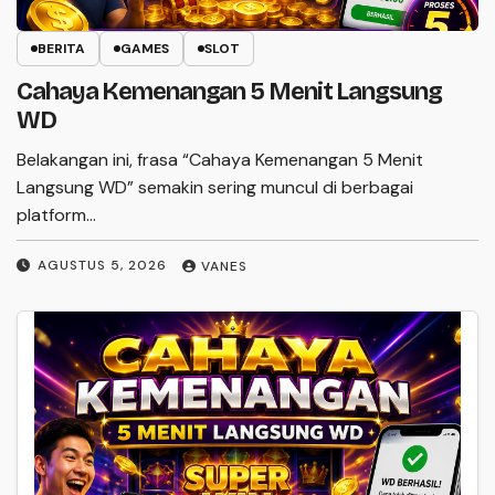
BERITA
GAMES
SLOT
Cahaya Kemenangan 5 Menit Langsung
WD
Belakangan ini, frasa “Cahaya Kemenangan 5 Menit
Langsung WD” semakin sering muncul di berbagai
platform…
AGUSTUS 5, 2026
VANES