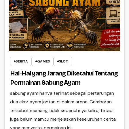
BERITA
GAMES
SLOT
Hal-Hal yang Jarang Diketahui Tentang
Permainan Sabung Ayam
sabung ayam hanya terlihat sebagai pertarungan
dua ekor ayam jantan di dalam arena. Gambaran
tersebut memang tidak sepenuhnya keliru, tetapi
juga belum mampu menjelaskan keseluruhan cerita
yang menyertai permainan ini.