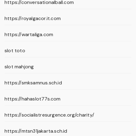
https://conversationalball.com
https://royalgacor.it.com
https://wartaliga.com
slot toto
slot mahjong
https://smksamnus.sch.id
https://hahaslot77s.com
https://socialistresurgence.org/charity/
https://mtsn31jakarta.sch.id