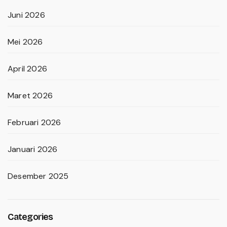
Juni 2026
Mei 2026
April 2026
Maret 2026
Februari 2026
Januari 2026
Desember 2025
Categories