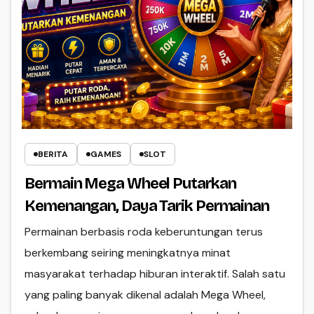
BERITA
GAMES
SLOT
Bermain Mega Wheel Putarkan
Kemenangan, Daya Tarik Permainan
Permainan berbasis roda keberuntungan terus
berkembang seiring meningkatnya minat
masyarakat terhadap hiburan interaktif. Salah satu
yang paling banyak dikenal adalah Mega Wheel,