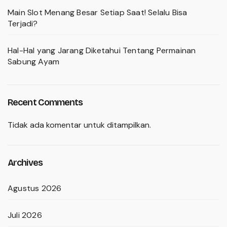
Main Slot Menang Besar Setiap Saat! Selalu Bisa
Terjadi?
Hal-Hal yang Jarang Diketahui Tentang Permainan
Sabung Ayam
Recent Comments
Tidak ada komentar untuk ditampilkan.
Archives
Agustus 2026
Juli 2026