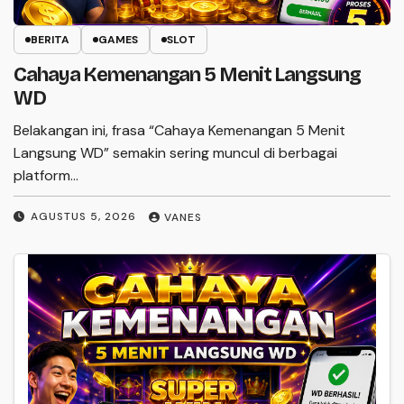
BERITA
GAMES
SLOT
Cahaya Kemenangan 5 Menit Langsung
WD
Belakangan ini, frasa “Cahaya Kemenangan 5 Menit
Langsung WD” semakin sering muncul di berbagai
platform…
AGUSTUS 5, 2026
VANES