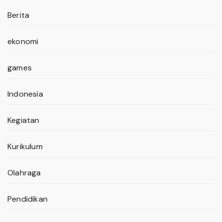
Berita
ekonomi
games
Indonesia
Kegiatan
Kurikulum
Olahraga
Pendidikan