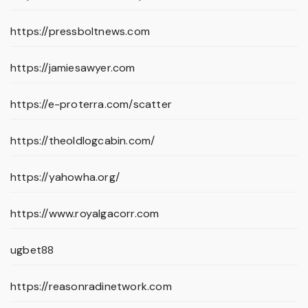
https://pressboltnews.com
https://jamiesawyer.com
https://e-proterra.com/scatter
https://theoldlogcabin.com/
https://yahowha.org/
https://www.royalgacorr.com
ugbet88
https://reasonradinetwork.com