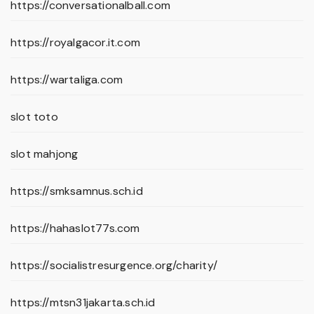
https://conversationalball.com
https://royalgacor.it.com
https://wartaliga.com
slot toto
slot mahjong
https://smksamnus.sch.id
https://hahaslot77s.com
https://socialistresurgence.org/charity/
https://mtsn31jakarta.sch.id