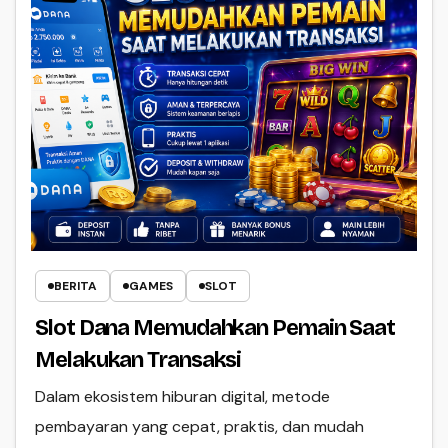
BERITA
GAMES
SLOT
Slot Dana Memudahkan Pemain Saat
Melakukan Transaksi
Dalam ekosistem hiburan digital, metode
pembayaran yang cepat, praktis, dan mudah