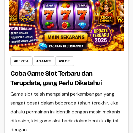
BERITA
GAMES
SLOT
Coba Game Slot Terbaru dan
Terupdate, yang Perlu Diketahui
Game slot telah mengalami perkembangan yang
sangat pesat dalam beberapa tahun terakhir. Jika
dahulu permainan ini identik dengan mesin mekanis
di kasino, kini game slot hadir dalam bentuk digital
dengan