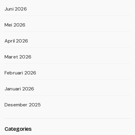
Juni 2026
Mei 2026
April 2026
Maret 2026
Februari 2026
Januari 2026
Desember 2025
Categories