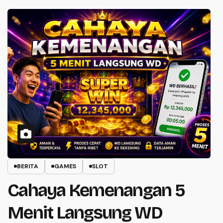
A
GAMES
SLOT
BERITA
aya Kemenangan 5
Situs
it Langsung WD
Terbe