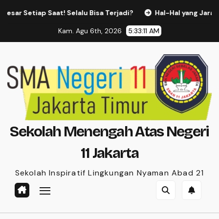
Skip
u Bisa Terjadi?
Hal-Hal yang Jarang Diketahui Tentang P
to
Kam. Agu 6th, 2026
5:33:13 AM
content
Sekolah Menengah Atas Negeri
11 Jakarta
Sekolah Inspiratif Lingkungan Nyaman Abad 21