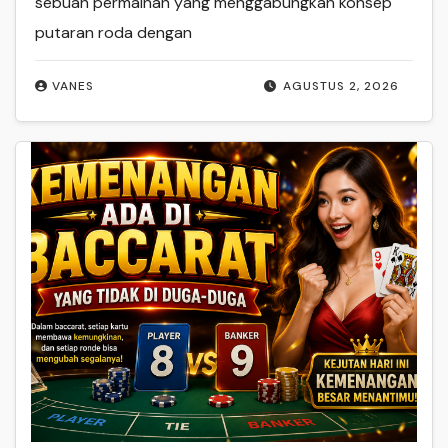
sebuah permainan yang menggabungkan konsep
putaran roda dengan
VANES
AGUSTUS 2, 2026