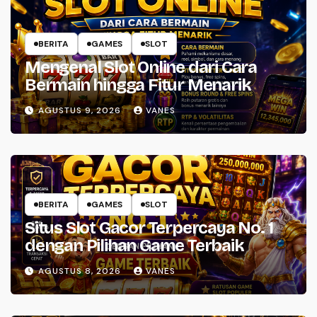
BERITA
GAMES
SLOT
Mengenal Slot Online dari Cara
Bermain hingga Fitur Menarik
AGUSTUS 9, 2026
VANES
BERITA
GAMES
SLOT
Situs Slot Gacor Terpercaya No. 1
dengan Pilihan Game Terbaik
AGUSTUS 8, 2026
VANES