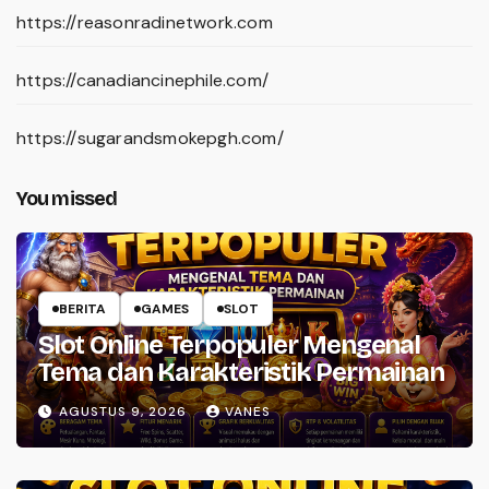
https://reasonradinetwork.com
https://canadiancinephile.com/
https://sugarandsmokepgh.com/
You missed
BERITA
GAMES
SLOT
Slot Online Terpopuler Mengenal
Tema dan Karakteristik Permainan
AGUSTUS 9, 2026
VANES