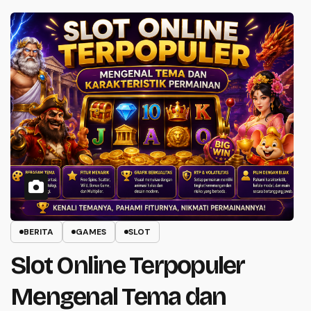
BERITA
GAMES
SLOT
BE
Slot Online Terpopuler
Me
Mengenal Tema dan
Ca