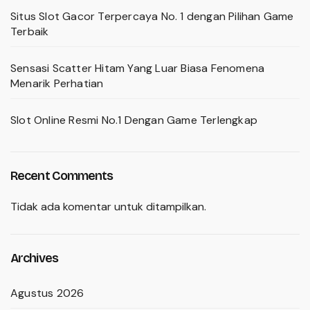
Situs Slot Gacor Terpercaya No. 1 dengan Pilihan Game
Terbaik
Sensasi Scatter Hitam Yang Luar Biasa Fenomena
Menarik Perhatian
Slot Online Resmi No.1 Dengan Game Terlengkap
Recent Comments
Tidak ada komentar untuk ditampilkan.
Archives
Agustus 2026