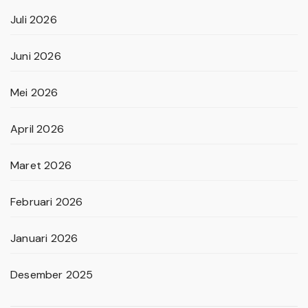
Juli 2026
Juni 2026
Mei 2026
April 2026
Maret 2026
Februari 2026
Januari 2026
Desember 2025