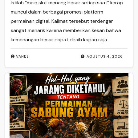
Istilah “main slot menang besar setiap saat” kerap
muncul dalam berbagai promosi platform
permainan digital. Kalimat tersebut terdengar
sangat menarik karena memberikan kesan bahwa
kemenangan besar dapat diraih kapan saja.
VANES
AGUSTUS 4, 2026