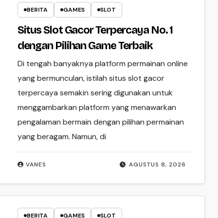
BERITA
GAMES
SLOT
Situs Slot Gacor Terpercaya No. 1
dengan Pilihan Game Terbaik
Di tengah banyaknya platform permainan online
yang bermunculan, istilah situs slot gacor
terpercaya semakin sering digunakan untuk
menggambarkan platform yang menawarkan
pengalaman bermain dengan pilihan permainan
yang beragam. Namun, di
VANES
AGUSTUS 8, 2026
BERITA
GAMES
SLOT