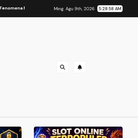
rik Perhatian
Slot Online Resmi No.1 Dengan Game Terle
Ming. Agu 9th, 2026
5:29:00 AM
BERITA
GAMES
SLOT