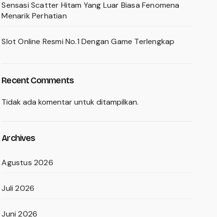
Sensasi Scatter Hitam Yang Luar Biasa Fenomena
Menarik Perhatian
Slot Online Resmi No.1 Dengan Game Terlengkap
Recent Comments
Tidak ada komentar untuk ditampilkan.
Archives
Agustus 2026
Juli 2026
Juni 2026