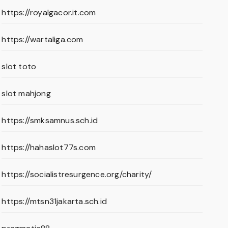
https://royalgacor.it.com
https://wartaliga.com
slot toto
slot mahjong
https://smksamnus.sch.id
https://hahaslot77s.com
https://socialistresurgence.org/charity/
https://mtsn31jakarta.sch.id