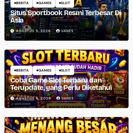
BERITA
GAMES
SLOT
Situs Sportbook Resmi Terbesar Di
Asia
AGUSTUS 5, 2026
VANES
BERITA
GAMES
SLOT
Coba Game Slot Terbaru dan
Terupdate, yang Perlu Diketahui
AGUSTUS 4, 2026
VANES