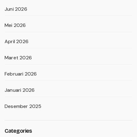
Juni 2026
Mei 2026
April 2026
Maret 2026
Februari 2026
Januari 2026
Desember 2025
Categories