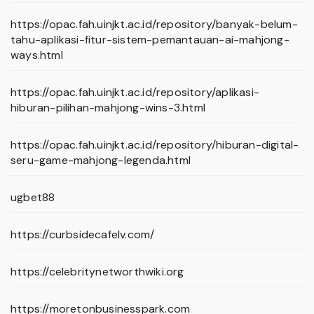
https://opac.fah.uinjkt.ac.id/repository/banyak-belum-
tahu-aplikasi-fitur-sistem-pemantauan-ai-mahjong-
ways.html
https://opac.fah.uinjkt.ac.id/repository/aplikasi-
hiburan-pilihan-mahjong-wins-3.html
https://opac.fah.uinjkt.ac.id/repository/hiburan-digital-
seru-game-mahjong-legenda.html
ugbet88
https://curbsidecafelv.com/
https://celebritynetworthwiki.org
https://moretonbusinesspark.com