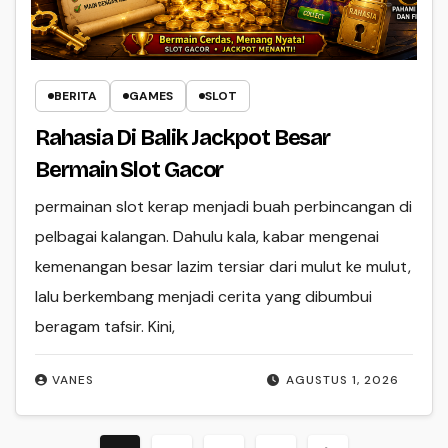
BERITA
GAMES
SLOT
Rahasia Di Balik Jackpot Besar
Bermain Slot Gacor
permainan slot kerap menjadi buah perbincangan di
pelbagai kalangan. Dahulu kala, kabar mengenai
kemenangan besar lazim tersiar dari mulut ke mulut,
lalu berkembang menjadi cerita yang dibumbui
beragam tafsir. Kini,
VANES
AGUSTUS 1, 2026