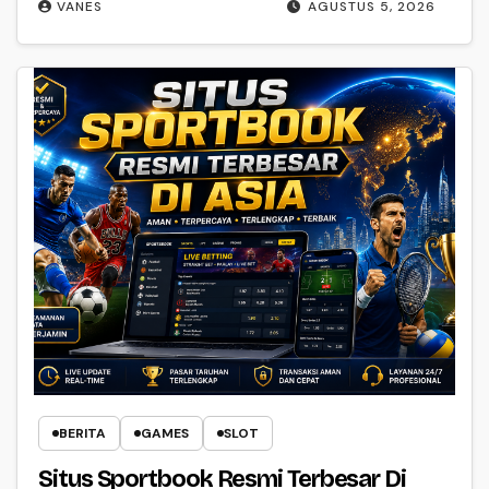
VANES
AGUSTUS 5, 2026
BERITA
GAMES
SLOT
Situs Sportbook Resmi Terbesar Di