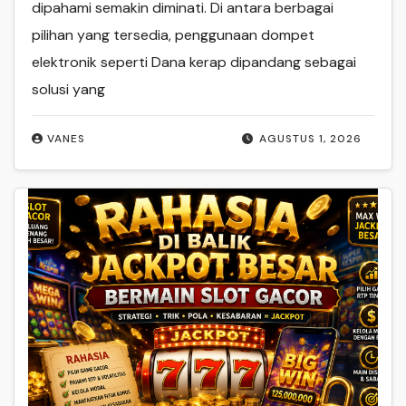
dipahami semakin diminati. Di antara berbagai
pilihan yang tersedia, penggunaan dompet
elektronik seperti Dana kerap dipandang sebagai
solusi yang
VANES
AGUSTUS 1, 2026