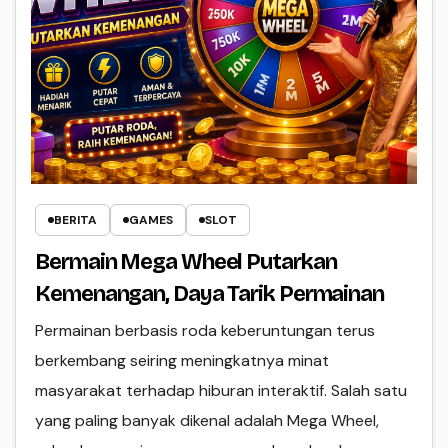
BERITA
GAMES
SLOT
Bermain Mega Wheel Putarkan
Kemenangan, Daya Tarik Permainan
Permainan berbasis roda keberuntungan terus
berkembang seiring meningkatnya minat
masyarakat terhadap hiburan interaktif. Salah satu
yang paling banyak dikenal adalah Mega Wheel,