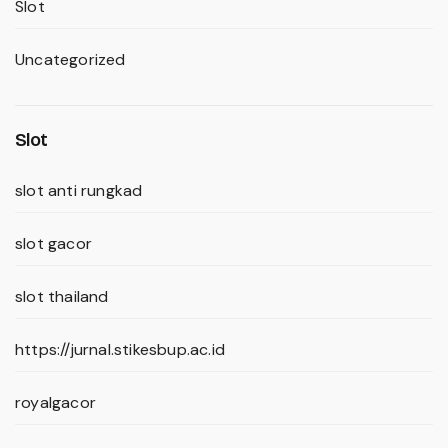
Slot
Uncategorized
Slot
slot anti rungkad
slot gacor
slot thailand
https://jurnal.stikesbup.ac.id
royalgacor