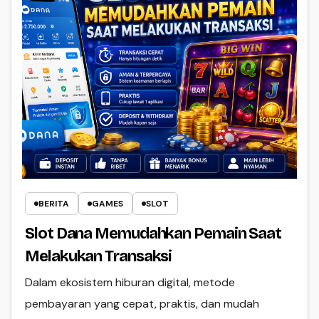
BERITA
GAMES
SLOT
Slot Dana Memudahkan Pemain Saat
Melakukan Transaksi
Dalam ekosistem hiburan digital, metode
pembayaran yang cepat, praktis, dan mudah