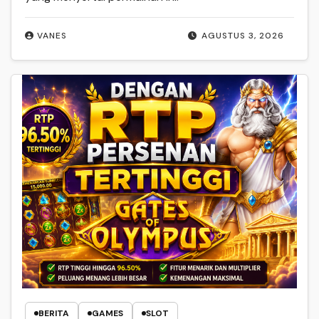
VANES
AGUSTUS 3, 2026
BERITA
GAMES
SLOT