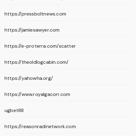
https://pressboltnews.com
https://jamiesawyer.com
https://e-proterra.com/scatter
https://theoldlogcabin.com/
https://yahowha.org/
https://www.royalgacorr.com
ugbet88
https://reasonradinetwork.com