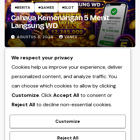
BERITA
GAMES
SLOT
Cahaya Kemenangan 5 Menit
Langsung WD
AGUSTUS 5, 2026
VANES
We respect your privacy
Cookies help us improve your experience, deliver
personalized content, and analyze traffic. You
can choose which cookies to allow by clicking
Customize
. Click
Accept All
to consent or
Reject All
to decline non-essential cookies.
Sekolah Menengah Atas
Negeri 11 Jakarta
Customize
Reject All