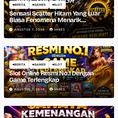
BERITA
GAMES
SLOT
Sensasi Scatter Hitam Yang Luar
Biasa Fenomena Menarik
Perhatian
AGUSTUS 7, 2026
VANES
BERITA
GAMES
SLOT
Slot Online Resmi No.1 Dengan
Game Terlengkap
AGUSTUS 7, 2026
VANES