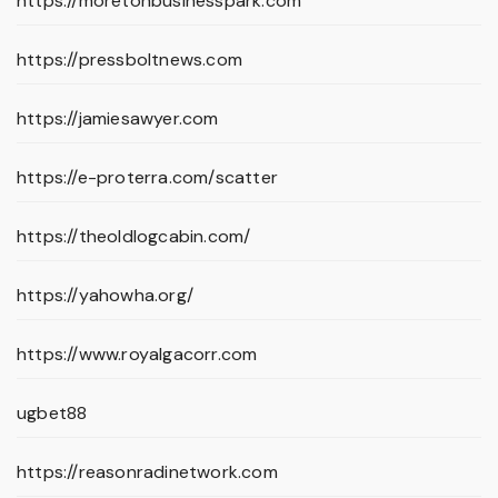
https://moretonbusinesspark.com
https://pressboltnews.com
https://jamiesawyer.com
https://e-proterra.com/scatter
https://theoldlogcabin.com/
https://yahowha.org/
https://www.royalgacorr.com
ugbet88
https://reasonradinetwork.com