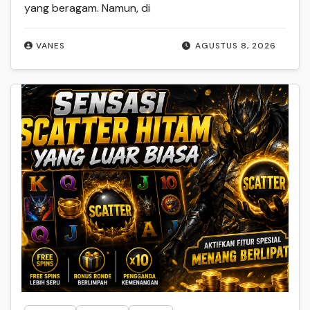
yang beragam. Namun, di
VANES
AGUSTUS 8, 2026