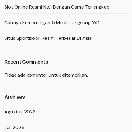
Slot Online Resmi No.1 Dengan Game Terlengkap
Cahaya Kemenangan 5 Menit Langsung WD
Situs Sportbook Resmi Terbesar Di Asia
Recent Comments
Tidak ada komentar untuk ditampilkan.
Archives
Agustus 2026
Juli 2026