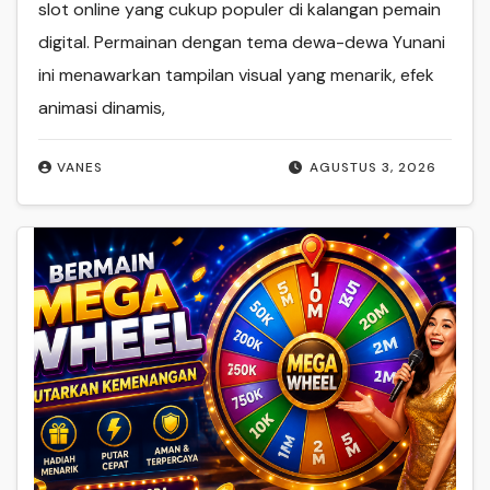
slot online yang cukup populer di kalangan pemain
digital. Permainan dengan tema dewa-dewa Yunani
ini menawarkan tampilan visual yang menarik, efek
animasi dinamis,
VANES
AGUSTUS 3, 2026