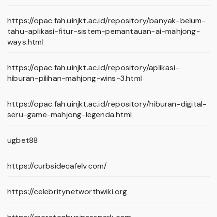
https://opac.fah.uinjkt.ac.id/repository/banyak-belum-
tahu-aplikasi-fitur-sistem-pemantauan-ai-mahjong-
ways.html
https://opac.fah.uinjkt.ac.id/repository/aplikasi-
hiburan-pilihan-mahjong-wins-3.html
https://opac.fah.uinjkt.ac.id/repository/hiburan-digital-
seru-game-mahjong-legenda.html
ugbet88
https://curbsidecafelv.com/
https://celebritynetworthwiki.org