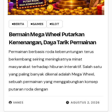
BERITA
GAMES
SLOT
Bermain Mega Wheel Putarkan
Kemenangan, Daya Tarik Permainan
Permainan berbasis roda keberuntungan terus
berkembang seiring meningkatnya minat
masyarakat terhadap hiburan interaktif. Salah satu
yang paling banyak dikenal adalah Mega Wheel,
sebuah permainan yang menggabungkan konsep
putaran roda dengan
VANES
AGUSTUS 2, 2026