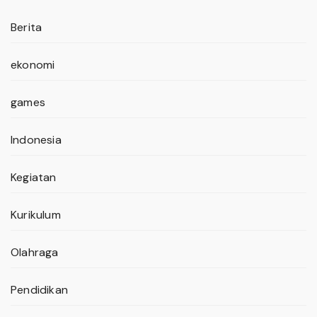
Berita
ekonomi
games
Indonesia
Kegiatan
Kurikulum
Olahraga
Pendidikan