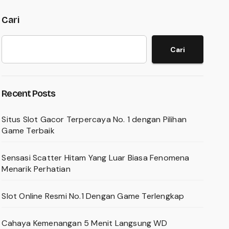
Cari
Cari
Recent Posts
Situs Slot Gacor Terpercaya No. 1 dengan Pilihan
Game Terbaik
Sensasi Scatter Hitam Yang Luar Biasa Fenomena
Menarik Perhatian
Slot Online Resmi No.1 Dengan Game Terlengkap
Cahaya Kemenangan 5 Menit Langsung WD