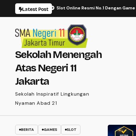
Skip
atian
Slot Online Resmi No.1 Dengan Game Terlengkap
Latest Post
to
content
Sekolah Menengah
Atas Negeri 11
Jakarta
Sekolah Inspiratif Lingkungan
Nyaman Abad 21
BERITA
GAMES
SLOT