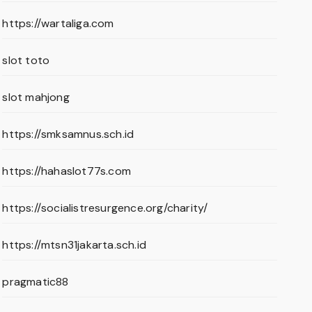
https://wartaliga.com
slot toto
slot mahjong
https://smksamnus.sch.id
https://hahaslot77s.com
https://socialistresurgence.org/charity/
https://mtsn31jakarta.sch.id
pragmatic88