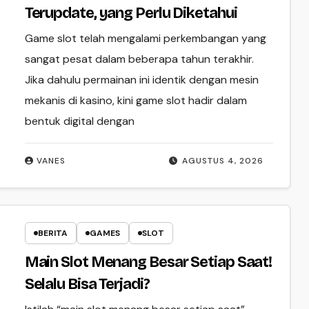
Terupdate, yang Perlu Diketahui
Game slot telah mengalami perkembangan yang
sangat pesat dalam beberapa tahun terakhir.
Jika dahulu permainan ini identik dengan mesin
mekanis di kasino, kini game slot hadir dalam
bentuk digital dengan
VANES
AGUSTUS 4, 2026
BERITA
GAMES
SLOT
Main Slot Menang Besar Setiap Saat!
Selalu Bisa Terjadi?