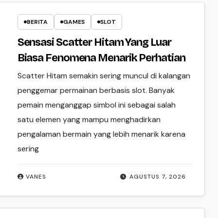
BERITA
GAMES
SLOT
Sensasi Scatter Hitam Yang Luar
Biasa Fenomena Menarik Perhatian
Scatter Hitam semakin sering muncul di kalangan
penggemar permainan berbasis slot. Banyak
pemain menganggap simbol ini sebagai salah
satu elemen yang mampu menghadirkan
pengalaman bermain yang lebih menarik karena
sering
VANES
AGUSTUS 7, 2026