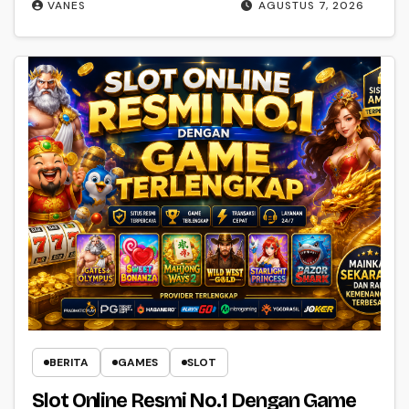
VANES
AGUSTUS 7, 2026
BERITA
GAMES
SLOT
Slot Online Resmi No.1 Dengan Game