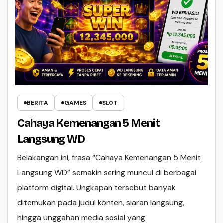
BERITA
GAMES
SLOT
Cahaya Kemenangan 5 Menit
Langsung WD
Belakangan ini, frasa “Cahaya Kemenangan 5 Menit
Langsung WD” semakin sering muncul di berbagai
platform digital. Ungkapan tersebut banyak
ditemukan pada judul konten, siaran langsung,
hingga unggahan media sosial yang