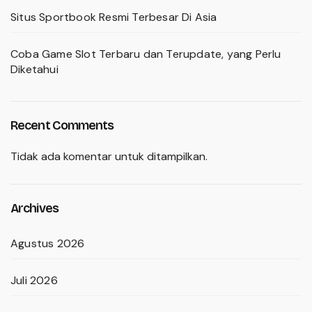
Situs Sportbook Resmi Terbesar Di Asia
Coba Game Slot Terbaru dan Terupdate, yang Perlu
Diketahui
Recent Comments
Tidak ada komentar untuk ditampilkan.
Archives
Agustus 2026
Juli 2026