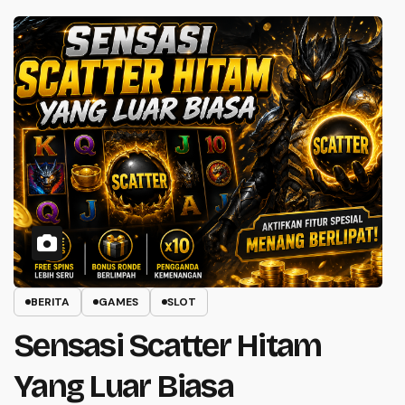
S
SLOT
BERITA
GAMES
Scatter Hitam
Slot Onlin
r Biasa
Dengan Ga