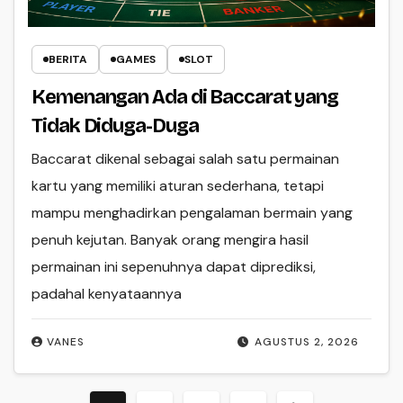
BERITA
GAMES
SLOT
Kemenangan Ada di Baccarat yang
Tidak Diduga-Duga
Baccarat dikenal sebagai salah satu permainan
kartu yang memiliki aturan sederhana, tetapi
mampu menghadirkan pengalaman bermain yang
penuh kejutan. Banyak orang mengira hasil
permainan ini sepenuhnya dapat diprediksi,
padahal kenyataannya
VANES
AGUSTUS 2, 2026