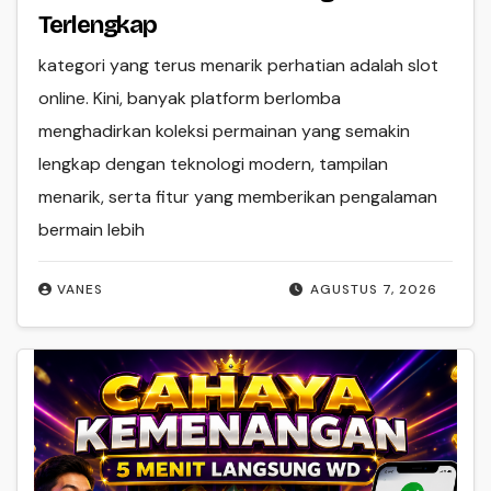
Terlengkap
kategori yang terus menarik perhatian adalah slot
online. Kini, banyak platform berlomba
menghadirkan koleksi permainan yang semakin
lengkap dengan teknologi modern, tampilan
menarik, serta fitur yang memberikan pengalaman
bermain lebih
VANES
AGUSTUS 7, 2026