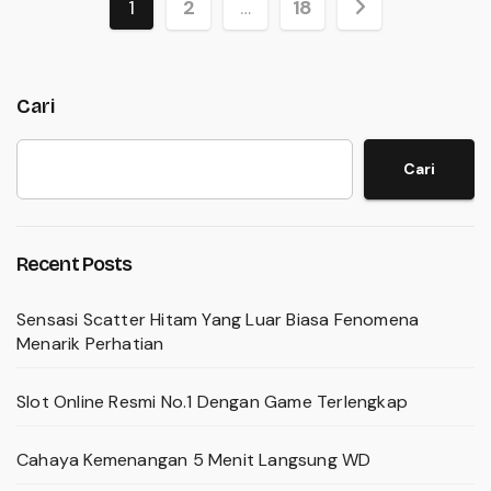
Paginasi
1
2
…
18
pos
Cari
Cari
Recent Posts
Sensasi Scatter Hitam Yang Luar Biasa Fenomena
Menarik Perhatian
Slot Online Resmi No.1 Dengan Game Terlengkap
Cahaya Kemenangan 5 Menit Langsung WD