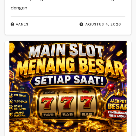
dengan
VANES
AGUSTUS 4, 2026