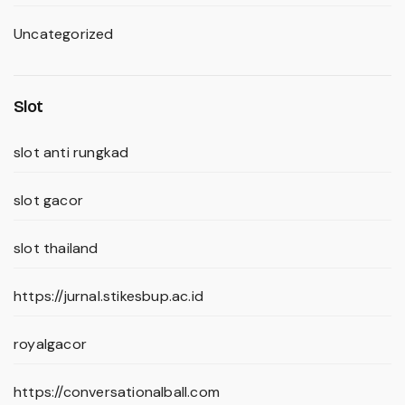
Uncategorized
Slot
slot anti rungkad
slot gacor
slot thailand
https://jurnal.stikesbup.ac.id
royalgacor
https://conversationalball.com