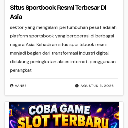
Situs Sportbook Resmi Terbesar Di
Asia
sektor yang mengalami pertumbuhan pesat adalah
platform sportsbook yang beroperasi di berbagai
negara Asia. Kehadiran situs sportsbook resmi
menjadi bagian dari transformasi industri digital,
didukung peningkatan akses internet, penggunaan
perangkat
VANES
AGUSTUS 5, 2026