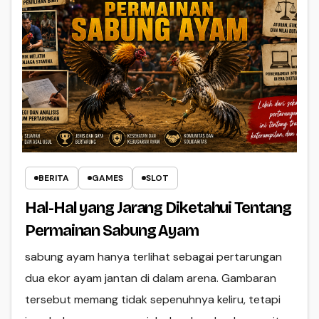
BERITA
GAMES
SLOT
Hal-Hal yang Jarang Diketahui Tentang
Permainan Sabung Ayam
sabung ayam hanya terlihat sebagai pertarungan
dua ekor ayam jantan di dalam arena. Gambaran
tersebut memang tidak sepenuhnya keliru, tetapi