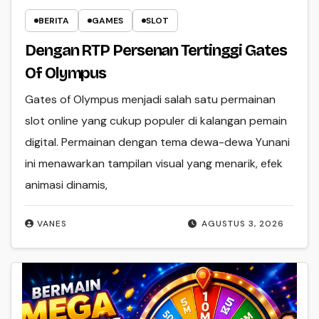
BERITA
GAMES
SLOT
Dengan RTP Persenan Tertinggi Gates
Of Olympus
Gates of Olympus menjadi salah satu permainan
slot online yang cukup populer di kalangan pemain
digital. Permainan dengan tema dewa-dewa Yunani
ini menawarkan tampilan visual yang menarik, efek
animasi dinamis,
VANES
AGUSTUS 3, 2026