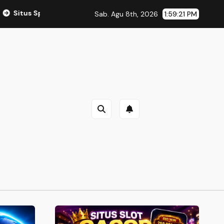
tbook Resmi Terbesar Di Asia
Situs Slot Gacor Terperca
Sab. Agu 8th, 2026
1:59:23 PM
BERITA
GAMES
SLOT