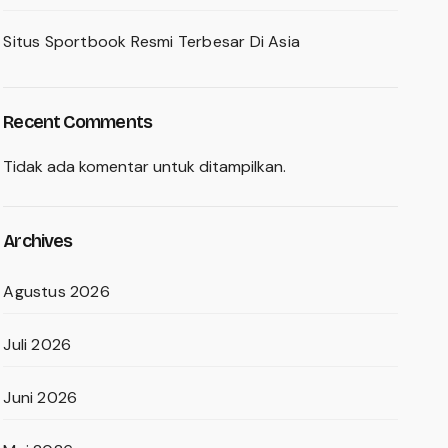
Situs Sportbook Resmi Terbesar Di Asia
Recent Comments
Tidak ada komentar untuk ditampilkan.
Archives
Agustus 2026
Juli 2026
Juni 2026