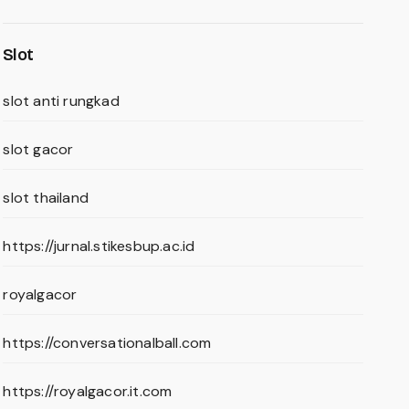
Slot
slot anti rungkad
slot gacor
slot thailand
https://jurnal.stikesbup.ac.id
royalgacor
https://conversationalball.com
https://royalgacor.it.com