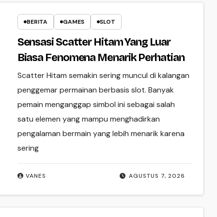
BERITA
GAMES
SLOT
Sensasi Scatter Hitam Yang Luar
Biasa Fenomena Menarik Perhatian
Scatter Hitam semakin sering muncul di kalangan
penggemar permainan berbasis slot. Banyak
pemain menganggap simbol ini sebagai salah
satu elemen yang mampu menghadirkan
pengalaman bermain yang lebih menarik karena
sering
VANES
AGUSTUS 7, 2026