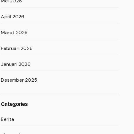
Mei 2026
April 2026
Maret 2026
Februari 2026
Januari 2026
Desember 2025
Categories
Berita