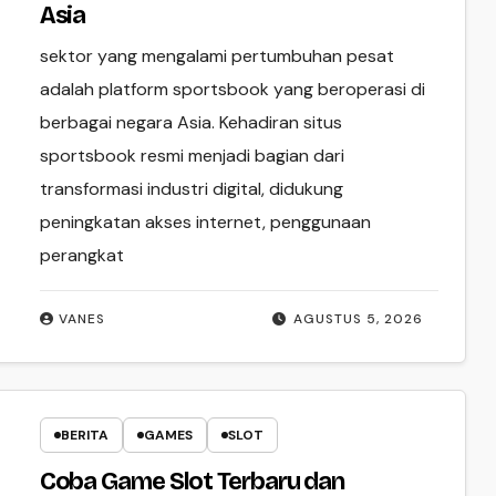
Asia
sektor yang mengalami pertumbuhan pesat
adalah platform sportsbook yang beroperasi di
berbagai negara Asia. Kehadiran situs
sportsbook resmi menjadi bagian dari
transformasi industri digital, didukung
peningkatan akses internet, penggunaan
perangkat
VANES
AGUSTUS 5, 2026
BERITA
GAMES
SLOT
Coba Game Slot Terbaru dan