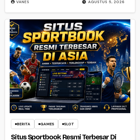
VANES
AGUSTUS 5, 2026
BERITA
GAMES
SLOT
Situs Sportbook Resmi Terbesar Di