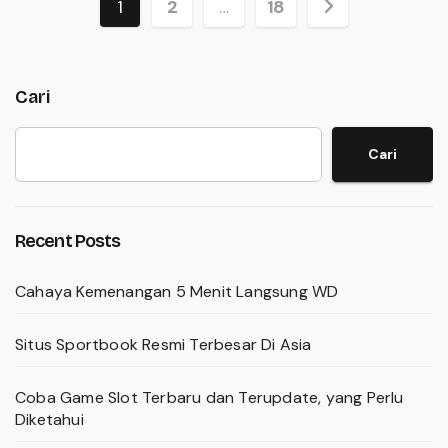
Paginasi
1
2
…
18
pos
Cari
Cari
Recent Posts
Cahaya Kemenangan 5 Menit Langsung WD
Situs Sportbook Resmi Terbesar Di Asia
Coba Game Slot Terbaru dan Terupdate, yang Perlu
Diketahui