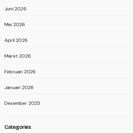
Juni 2026
Mei 2026
April 2026
Maret 2026
Februari 2026
Januari 2026
Desember 2025
Categories