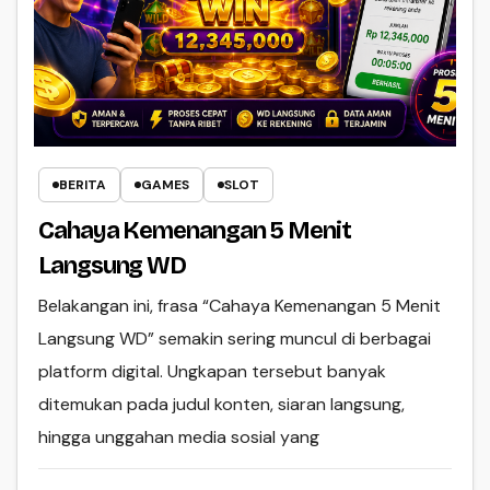
BERITA
GAMES
SLOT
Cahaya Kemenangan 5 Menit
Langsung WD
Belakangan ini, frasa “Cahaya Kemenangan 5 Menit
Langsung WD” semakin sering muncul di berbagai
platform digital. Ungkapan tersebut banyak
ditemukan pada judul konten, siaran langsung,
hingga unggahan media sosial yang