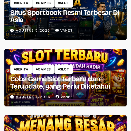
BERITA
GAMES
SLOT
Situs Sportbook Resmi Terbesar Di
Asia
AGUSTUS 5, 2026
VANES
BERITA
GAMES
SLOT
Coba Game Slot Terbaru dan
Terupdate, yang Perlu Diketahui
AGUSTUS 4, 2026
VANES