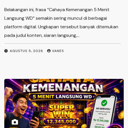
Belakangan ini, frasa “Cahaya Kemenangan 5 Menit
s
Langsung WD” semakin sering muncul di berbagai
p
platform digital. Ungkapan tersebut banyak ditemukan
n
pada judul konten, siaran langsung,…
ba
AGUSTUS 5, 2026
VANES